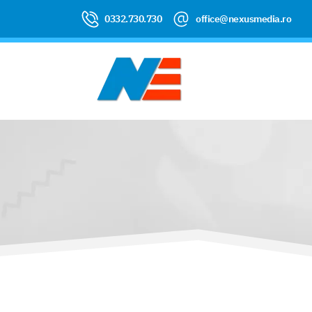
0332.730.730
office@nexusmedia.ro