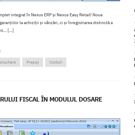
plet integrat în Nexus ERP și Nexus Easy Retail! Noua
nțiilor la achiziții și vânzări, ci și înregistrarea distinctă a
.. [...]
3
Vouchere
Prepay
Conturi
RULUI FISCAL ÎN MODULUL DOSARE