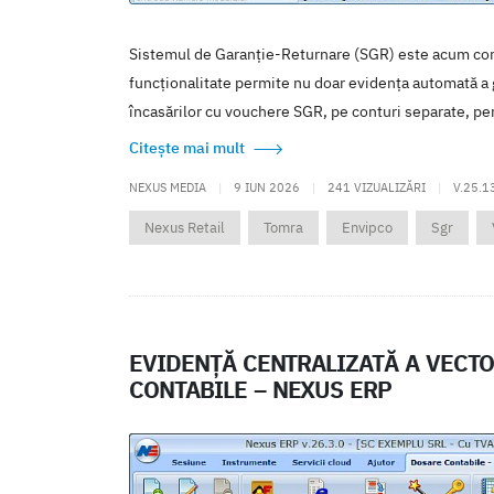
Sistemul de Garanție-Returnare (SGR) este acum com
funcționalitate permite nu doar evidența automată a gara
încasărilor cu vouchere SGR, pe conturi separate, pent.
Citește mai mult
NEXUS MEDIA
|
9 IUN 2026
|
241 VIZUALIZĂRI
|
V.25.1
Nexus Retail
Tomra
Envipco
Sgr
EVIDENȚĂ CENTRALIZATĂ A VECTO
CONTABILE – NEXUS ERP