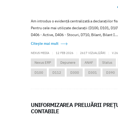
Am introdus o evidență centralizată a declarațiilor fi
Pentru cele mai utilizate declarații (D100, D101, D
D406 - Active, D406 - Stocuri, D710, Bilant, Bilant I... 
Citește mai mult
NEXUS MEDIA
|
12 FEB 2026
|
2617 VIZUALIZĂRI
|
V.26
Nexus ERP
Depunere
ANAF
Status
D100
D112
D300
D301
D390
UNIFORMIZAREA PRELUĂRII PREȚ
CONTABILE