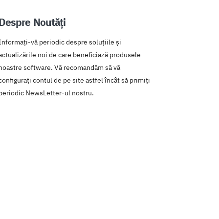
Despre Noutăți
Informați-vă periodic despre soluțiile și
actualizările noi de care beneficiază produsele
noastre software. Vă recomandăm să vă
configurați contul de pe site astfel încât să primiți
periodic NewsLetter-ul nostru.