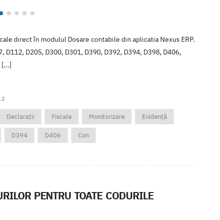
scale direct în modulul Dosare contabile din aplicatia Nexus ERP.
107, D112, D205, D300, D301, D390, D392, D394, D398, D406,
[...]
.2
Declarații
Fiscale
Monitorizare
Evidență
D394
D406
Con
URILOR PENTRU TOATE CODURILE