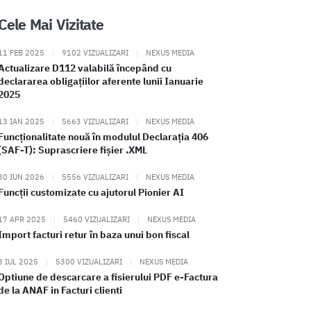
Cele Mai Vizitate
11 FEB 2025
|
9102 VIZUALIZARI
|
NEXUS MEDIA
Actualizare D112 valabilă începând cu
declararea obligațiilor aferente lunii Ianuarie
2025
13 IAN 2025
|
5663 VIZUALIZARI
|
NEXUS MEDIA
Funcționalitate nouă în modulul Declarația 406
(SAF-T): Suprascriere fișier .XML
30 IUN 2026
|
5556 VIZUALIZARI
|
NEXUS MEDIA
Funcții customizate cu ajutorul Pionier AI
17 APR 2025
|
5460 VIZUALIZARI
|
NEXUS MEDIA
Import facturi retur în baza unui bon fiscal
3 IUL 2025
|
5300 VIZUALIZARI
|
NEXUS MEDIA
Optiune de descarcare a fisierului PDF e-Factura
de la ANAF in Facturi clienti