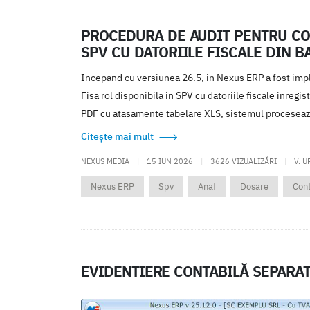
PROCEDURA DE AUDIT PENTRU CO
SPV CU DATORIILE FISCALE DIN B
Incepand cu versiunea 26.5, in Nexus ERP a fost imp
Fisa rol disponibila in SPV cu datoriile fiscale inregis
PDF cu atasamente tabelare XLS, sistemul proceseaza
Citește mai mult
NEXUS MEDIA
|
15 IUN 2026
|
3626 VIZUALIZĂRI
|
V. U
Nexus ERP
Spv
Anaf
Dosare
Cont
EVIDENTIERE CONTABILĂ SEPARA