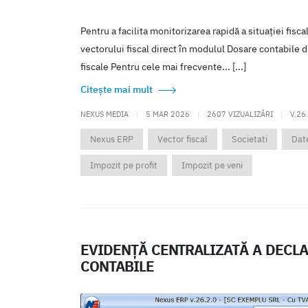
Pentru a facilita monitorizarea rapidă a situației fisca
vectorului fiscal direct în modulul Dosare contabile d
fiscale Pentru cele mai frecvente... [...]
Citește mai mult
NEXUS MEDIA
|
5 MAR 2026
|
2607 VIZUALIZĂRI
|
V.26
Nexus ERP
Vector fiscal
Societati
Date
Impozit pe profit
Impozit pe veni
EVIDENȚĂ CENTRALIZATĂ A DECLA
CONTABILE