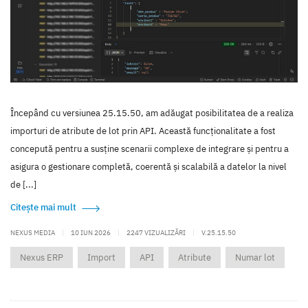
Începând cu versiunea 25.15.50, am adăugat posibilitatea de a realiza
importuri de atribute de lot prin API. Această funcționalitate a fost
concepută pentru a susține scenarii complexe de integrare și pentru a
asigura o gestionare completă, coerentă și scalabilă a datelor la nivel
de [...]
Citește mai mult
NEXUS MEDIA
|
10 IUN 2026
|
2247 VIZUALIZĂRI
|
V.25.15.50
Nexus ERP
Import
API
Atribute
Numar lot