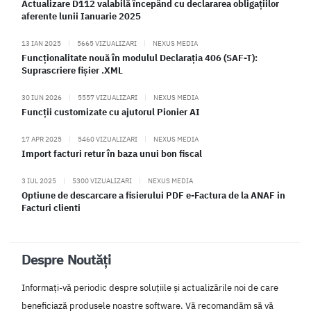
Actualizare D112 valabilă începând cu declararea obligațiilor
aferente lunii Ianuarie 2025
13 IAN 2025
|
5665 VIZUALIZARI
|
NEXUS MEDIA
Funcționalitate nouă în modulul Declarația 406 (SAF-T):
Suprascriere fișier .XML
30 IUN 2026
|
5557 VIZUALIZARI
|
NEXUS MEDIA
Funcții customizate cu ajutorul Pionier AI
17 APR 2025
|
5460 VIZUALIZARI
|
NEXUS MEDIA
Import facturi retur în baza unui bon fiscal
3 IUL 2025
|
5300 VIZUALIZARI
|
NEXUS MEDIA
Optiune de descarcare a fisierului PDF e-Factura de la ANAF in
Facturi clienti
Despre Noutăți
Informați-vă periodic despre soluțiile și actualizările noi de care
beneficiază produsele noastre software. Vă recomandăm să vă