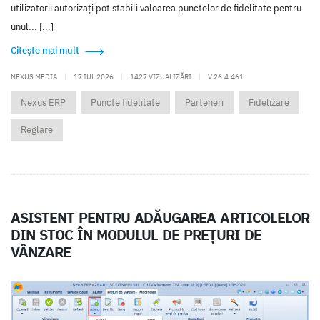
utilizatorii autorizați pot stabili valoarea punctelor de fidelitate pentru
unul... [...]
Citește mai mult
NEXUS MEDIA
|
17 IUL 2026
|
1427 VIZUALIZĂRI
|
V.26.4.461
Nexus ERP
Puncte fidelitate
Parteneri
Fidelizare
Reglare
ASISTENT PENTRU ADĂUGAREA ARTICOLELOR
DIN STOC ÎN MODULUL DE PREȚURI DE
VÂNZARE