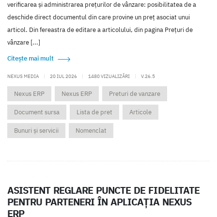
verificarea și administrarea prețurilor de vânzare: posibilitatea de a
deschide direct documentul din care provine un preț asociat unui
articol. Din fereastra de editare a articolului, din pagina Prețuri de
vânzare [...]
Citește mai mult
NEXUS MEDIA
|
20 IUL 2026
|
1480 VIZUALIZĂRI
|
V.26.5
Nexus ERP
Nexus ERP
Preturi de vanzare
Document sursa
Lista de pret
Articole
Bunuri și servicii
Nomenclat
ASISTENT REGLARE PUNCTE DE FIDELITATE
PENTRU PARTENERI ÎN APLICAȚIA NEXUS
ERP