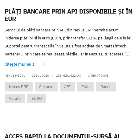
PLĂȚI BANCARE PRIN API DISPONIBILE ȘI ÎN
EUR
Serviciul de plăți bancare prin API din Nexus ERP permite acum
inițierea plăților și în euro (EUR), prin transfer SEPA, pe lângă cele în lei.
Suportul pentru tranzacțiile în valută a fost activat de Smart Fintech,
partenerul prin care se realizează plățile, iar în Nexus ERP acestea [...]
Citește mai mult
NEXUS MEDIA
|
21 IUL 2026
|
156 VIZUALIZĂRI
|
V. URMATOARE
Nexus ERP
Serviciu
API
Plati
Banca
Valuta
EURO
ACCES RAPID LA DOCUMENTUL-SURSĂ AL