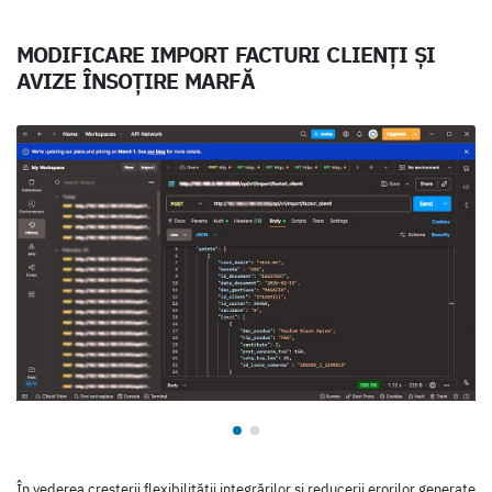
MODIFICARE IMPORT FACTURI CLIENȚI ȘI
AVIZE ÎNSOȚIRE MARFĂ
În vederea creșterii flexibilității integrărilor și reducerii erorilor generate