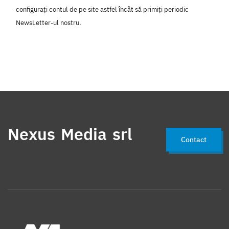
configurați contul de pe site astfel încât să primiți periodic
NewsLetter-ul nostru.
Nexus Media srl
Contact