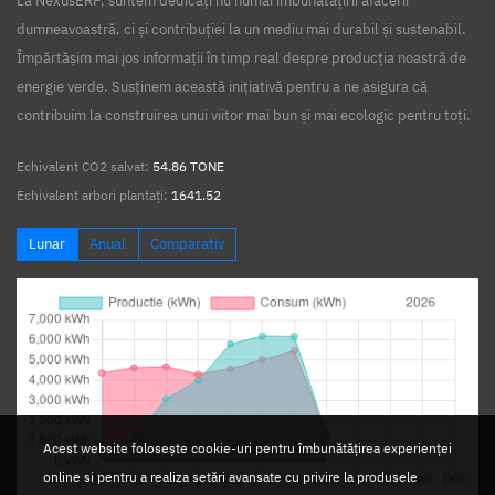
La NexusERP, suntem dedicați nu numai îmbunătățirii afacerii
dumneavoastră, ci și contribuției la un mediu mai durabil și sustenabil.
Împărtășim mai jos informații în timp real despre producția noastră de
energie verde. Susținem această inițiativă pentru a ne asigura că
contribuim la construirea unui viitor mai bun și mai ecologic pentru toți.
Echivalent CO2 salvat:
54.86 TONE
Echivalent arbori plantați:
1641.52
Lunar
Anual
Comparativ
Acest website folosește cookie-uri pentru îmbunătățirea experienței
online si pentru a realiza setări avansate cu privire la produsele