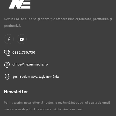
Nexus ERP te ajută să-ți dezvolți o afacere bine organizată, profitabilă și
productivă.
0332.730.730
office@nexusmedia.ro
Șos. Bucium 80A, Iași, România
Newsletter
Pentru a primi newsletter-ul nostru, te rugăm să introduci adresa ta de email
mai jos și să alegi tipul de abonare: săptămânal sau lunar.