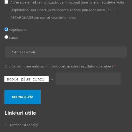
Adresa de email va fi utilizată doar în scopul transmiterii newsletter-ului
(săptămânal sau lunar). Dezabonarea se face prin accesarea linkului
DEZABONARE din cadrul newsletter-ului.
Săptămânal
Lunar
Cod de verificare antispam (
introduceți în cifre rezultatul operației
)
*
=
ABONAȚI-VĂ!
Link-uri utile
Termeni și condiții