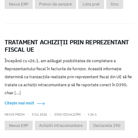
Nexus ERP
Preturi de vanzare
Lista pret
Stoc
TRATAMENT ACHIZIȚII PRIN REPREZENTANT
FISCAL UE
Începând cu v26.1, am adăugat posibilitatea de completare a
Reprezentantului fiscal în facturile de furnizor. Această informație
determină ca tranzacțiile realizate prin reprezentant fiscal din UE să fie
tratate ca achiziții intracomunitare și să fie raportate corect în D390,
chiar [...]
Citește mai mult
NEXUS MEDIA
|
3 IUL 2026
|
3354 VIZUALIZĂRI
|
V.26.1
Nexus ERP
Achizitii intracomunitare
Declaratia 390