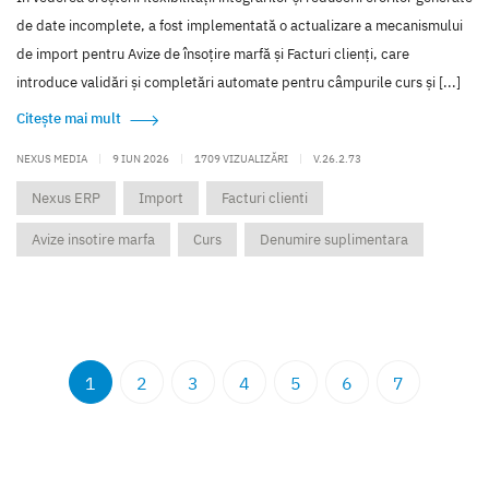
de date incomplete, a fost implementată o actualizare a mecanismului
de import pentru Avize de însoțire marfă și Facturi clienți, care
introduce validări și completări automate pentru câmpurile curs și [...]
Citește mai mult
NEXUS MEDIA
|
9 IUN 2026
|
1709 VIZUALIZĂRI
|
V.26.2.73
Nexus ERP
Import
Facturi clienti
Avize insotire marfa
Curs
Denumire suplimentara
1
2
3
4
5
6
7