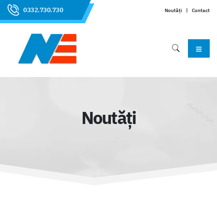
0332.730.730
Noutăți
|
Contact
Noutăți