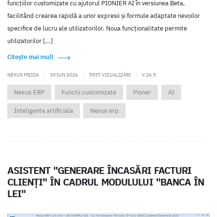
funcțiilor customizate cu ajutorul PIONIER AI în versiunea Beta,
facilitând crearea rapidă a unor expresii și formule adaptate nevoilor
specifice de lucru ale utilizatorilor. Noua funcționalitate permite
utilizatorilor [...]
Citește mai mult
NEXUS MEDIA
|
30 IUN 2026
|
5557 VIZUALIZĂRI
|
V.26.5
Nexus ERP
Functii customizate
Pioner
AI
Inteligenta artificiala
Nexus erp
ASISTENT "GENERARE ÎNCASĂRI FACTURI
CLIENȚI" ÎN CADRUL MODULULUI "BANCA ÎN
LEI"