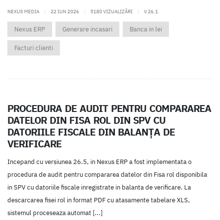
NEXUS MEDIA
|
22 IUN 2026
|
5180 VIZUALIZĂRI
|
V.26.1
Nexus ERP
Generare incasari
Banca in lei
Facturi clienti
PROCEDURA DE AUDIT PENTRU COMPARAREA
DATELOR DIN FISA ROL DIN SPV CU
DATORIILE FISCALE DIN BALANȚA DE
VERIFICARE
Incepand cu versiunea 26.5, in Nexus ERP a fost implementata o
procedura de audit pentru compararea datelor din Fisa rol disponibila
in SPV cu datoriile fiscale inregistrate in balanta de verificare. La
descarcarea fisei rol in format PDF cu atasamente tabelare XLS,
sistemul proceseaza automat [...]