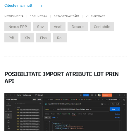
Citește mai mult
NEXUS MEDIA
|
15 IUN 2026
|
3626 VIZUALIZĂRI
|
V. URMATOARE
Nexus ERP
Spv
Anaf
Dosare
Contabile
Pdf
Xls
Fisa
Rol
POSIBILITATE IMPORT ATRIBUTE LOT PRIN
API