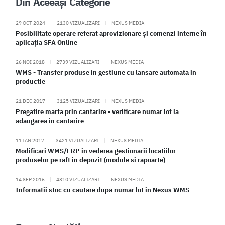
Din Aceeași Categorie
29 OCT 2024
|
2130 VIZUALIZARI
|
NEXUS MEDIA
Posibilitate operare referat aprovizionare și comenzi interne în
aplicația SFA Online
26 NOI 2018
|
2739 VIZUALIZARI
|
NEXUS MEDIA
WMS - Transfer produse in gestiune cu lansare automata in
productie
21 DEC 2017
|
3125 VIZUALIZARI
|
NEXUS MEDIA
Pregatire marfa prin cantarire - verificare numar lot la
adaugarea in cantarire
11 IAN 2017
|
3421 VIZUALIZARI
|
NEXUS MEDIA
Modificari WMS/ERP in vederea gestionarii locatiilor
produselor pe raft in depozit (module si rapoarte)
14 SEP 2016
|
4310 VIZUALIZARI
|
NEXUS MEDIA
Informatii stoc cu cautare dupa numar lot in Nexus WMS