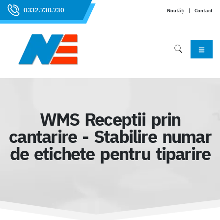
0332.730.730
Noutăți
|
Contact
WMS Receptii prin
cantarire - Stabilire numar
de etichete pentru tiparire