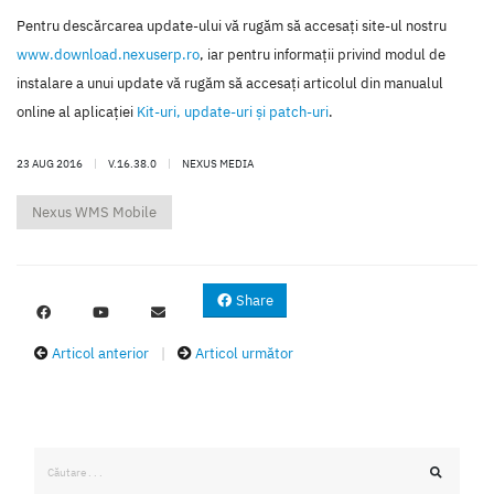
Pentru descărcarea update-ului vă rugăm să accesaţi site-ul nostru
www.download.nexuserp.ro
, iar pentru informaţii privind modul de
instalare a unui update vă rugăm să accesaţi articolul din manualul
online al aplicaţiei
Kit-uri, update-uri şi patch-uri
.
23 AUG 2016
|
V.16.38.0
|
NEXUS MEDIA
Nexus WMS Mobile
Share
Articol anterior
|
Articol următor