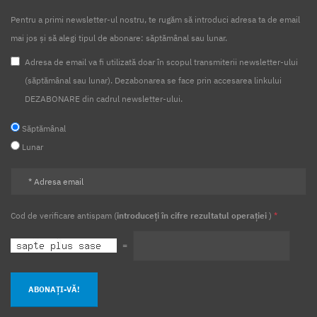
Pentru a primi newsletter-ul nostru, te rugăm să introduci adresa ta de email
mai jos și să alegi tipul de abonare: săptămânal sau lunar.
Adresa de email va fi utilizată doar în scopul transmiterii newsletter-ului
(săptămânal sau lunar). Dezabonarea se face prin accesarea linkului
DEZABONARE din cadrul newsletter-ului.
Săptămânal
Lunar
Cod de verificare antispam (
introduceți în cifre rezultatul operației
)
*
=
ABONAȚI-VĂ!