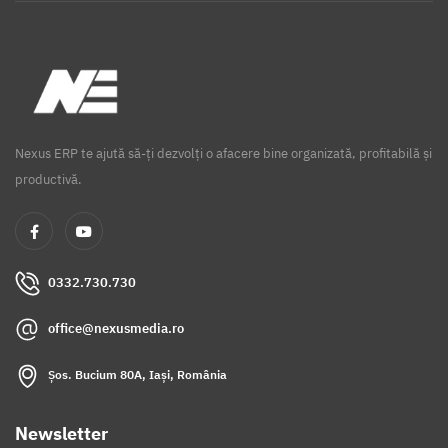
Nexus ERP te ajută să-ți dezvolți o afacere bine organizată, profitabilă și
productivă.
0332.730.730
office@nexusmedia.ro
Șos. Bucium 80A, Iași, România
Newsletter