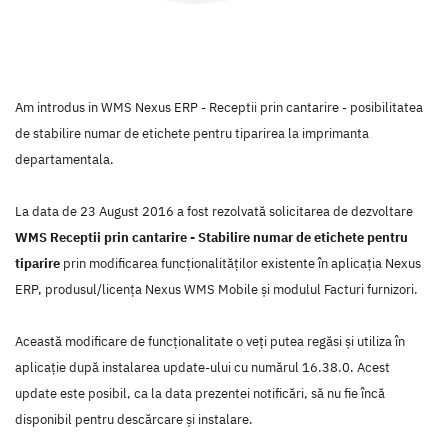
Am introdus in WMS Nexus ERP - Receptii prin cantarire - posibilitatea
de stabilire numar de etichete pentru tiparirea la imprimanta
departamentala.
La data de 23 August 2016 a fost rezolvată solicitarea de dezvoltare
WMS Receptii prin cantarire - Stabilire numar de etichete pentru
tiparire
prin modificarea funcţionalităţilor existente în aplicaţia Nexus
ERP, produsul/licenţa Nexus WMS Mobile şi modulul Facturi furnizori.
Această modificare de funcţionalitate o veţi putea regăsi şi utiliza în
aplicaţie după instalarea update-ului cu numărul 16.38.0. Acest
update este posibil, ca la data prezentei notificări, să nu fie încă
disponibil pentru descărcare şi instalare.