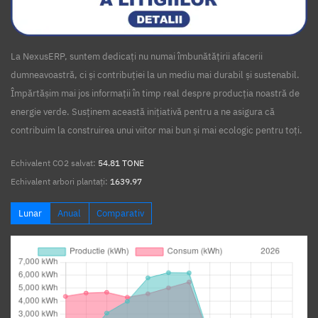
La NexusERP, suntem dedicați nu numai îmbunătățirii afacerii
dumneavoastră, ci și contribuției la un mediu mai durabil și sustenabil.
Împărtășim mai jos informații în timp real despre producția noastră de
energie verde. Susținem această inițiativă pentru a ne asigura că
contribuim la construirea unui viitor mai bun și mai ecologic pentru toți.
Echivalent CO2 salvat:
54.81 TONE
Echivalent arbori plantați:
1639.97
Lunar
Anual
Comparativ