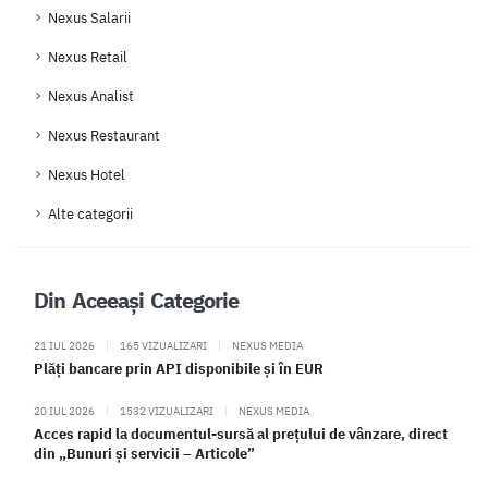
Nexus Salarii
Nexus Retail
Nexus Analist
Nexus Restaurant
Nexus Hotel
Alte categorii
Din Aceeași Categorie
21 IUL 2026
|
165 VIZUALIZARI
|
NEXUS MEDIA
Plăți bancare prin API disponibile și în EUR
20 IUL 2026
|
1532 VIZUALIZARI
|
NEXUS MEDIA
Acces rapid la documentul-sursă al prețului de vânzare, direct
din „Bunuri și servicii – Articole”