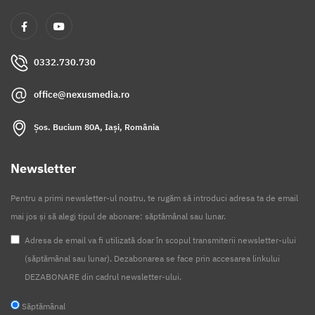
0332.730.730
office@nexusmedia.ro
Șos. Bucium 80A, Iași, România
Newsletter
Pentru a primi newsletter-ul nostru, te rugăm să introduci adresa ta de email
mai jos și să alegi tipul de abonare: săptămânal sau lunar.
Adresa de email va fi utilizată doar în scopul transmiterii newsletter-ului
(săptămânal sau lunar). Dezabonarea se face prin accesarea linkului
DEZABONARE din cadrul newsletter-ului.
Săptămânal