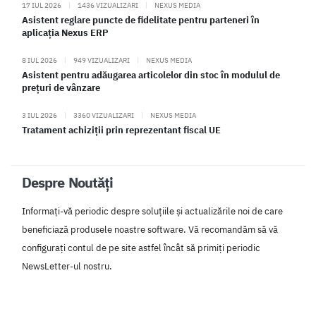
17 IUL 2026
|
1436 VIZUALIZARI
|
NEXUS MEDIA
Asistent reglare puncte de fidelitate pentru parteneri în
aplicația Nexus ERP
8 IUL 2026
|
949 VIZUALIZARI
|
NEXUS MEDIA
Asistent pentru adăugarea articolelor din stoc în modulul de
prețuri de vânzare
3 IUL 2026
|
3360 VIZUALIZARI
|
NEXUS MEDIA
Tratament achiziții prin reprezentant fiscal UE
Despre Noutăți
Informați-vă periodic despre soluțiile și actualizările noi de care
beneficiază produsele noastre software. Vă recomandăm să vă
configurați contul de pe site astfel încât să primiți periodic
NewsLetter-ul nostru.