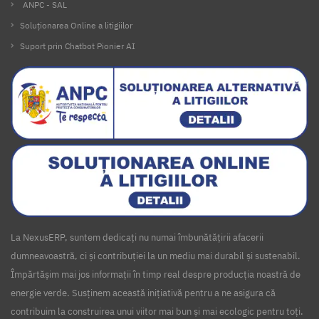
ANPC - SAL
Soluționarea Online a litigiilor
Suport prin Chatbot Pionier AI
La NexusERP, suntem dedicați nu numai îmbunătățirii afacerii
dumneavoastră, ci și contribuției la un mediu mai durabil și sustenabil.
Împărtășim mai jos informații în timp real despre producția noastră de
energie verde. Susținem această inițiativă pentru a ne asigura că
contribuim la construirea unui viitor mai bun și mai ecologic pentru toți.