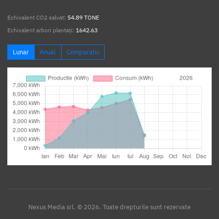
Echivalent CO2 salvat:
54.89 TONE
Echivalent arbori plantați:
1642.63
Lunar
Anual
Comparativ
Nexus Media srl. © 2026. Toate drepturile sunt rezervate