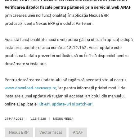
Verificarea datelor fiscale pentru parteneri prin serviciul web ANAF
prin crearea unei noi funcţionalităţi în aplicaţia Nexus ERP,
produsul/licenţa Nexus ERP şi modulul Parteneri.
Această funcţionalitate nouă o veţi putea găsi şi utiliza în aplicaţie după
instalarea update-ului cu numărul 18.12.162. Acest update este
posibil, ca la data prezentei notificări, să nu fie încă disponibil pentru
descărcare şi instalare.
Pentru descărcarea update-ului vă rugăm să accesaţi site-ul nostru
www.download.nexuserp.ro
, iar pentru informaţii privind modul de
instalare a unui update vă rugăm să accesaţi articolul din manualul
online al aplicaţiei
Kit-uri, update-uri şi patch-uri
.
29 MAR 2018
|
V.18.9.228
|
NEXUS MEDIA
Nexus ERP
Vector fiscal
ANAF