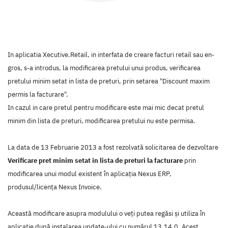
In aplicatia Xecutive.Retail, in interfata de creare facturi retail sau en-
gros, s-a introdus, la modificarea pretului unui produs, verificarea
pretului minim setat in lista de preturi, prin setarea "Discount maxim
permis la facturare".
In cazul in care pretul pentru modificare este mai mic decat pretul
minim din lista de preturi, modificarea pretului nu este permisa.
La data de 13 Februarie 2013 a fost rezolvată solicitarea de dezvoltare
Verificare pret minim setat in lista de preturi la facturare
prin
modificarea unui modul existent în aplicaţia Nexus ERP,
produsul/licenţa Nexus Invoice.
Această modificare asupra modulului o veţi putea regăsi şi utiliza în
aplicaţie după instalarea update-ului cu numărul 13.14.0. Acest