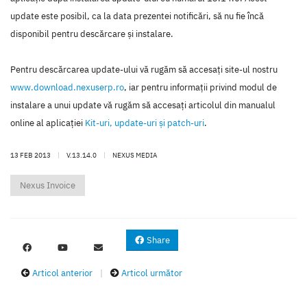
update este posibil, ca la data prezentei notificări, să nu fie încă
disponibil pentru descărcare şi instalare.
Pentru descărcarea update-ului vă rugăm să accesaţi site-ul nostru
www.download.nexuserp.ro
, iar pentru informaţii privind modul de
instalare a unui update vă rugăm să accesaţi articolul din manualul
online al aplicaţiei
Kit-uri, update-uri şi patch-uri
.
13 FEB 2013
|
V.13.14.0
|
NEXUS MEDIA
Nexus Invoice
Share
Articol anterior
|
Articol următor