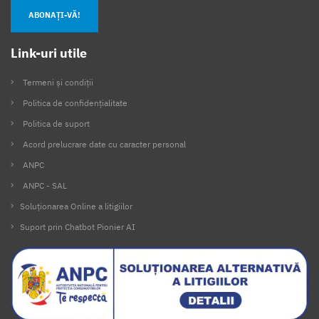
ABONAȚI-VĂ!
Link-uri utile
Termeni și condiții
Politica de confidențialitate
Politica de suport
Acord prelucrare date cu caracter personal
ANPC
ANPC - SAL
Soluționarea Online a litigiilor
Suport prin Chatbot Pionier AI