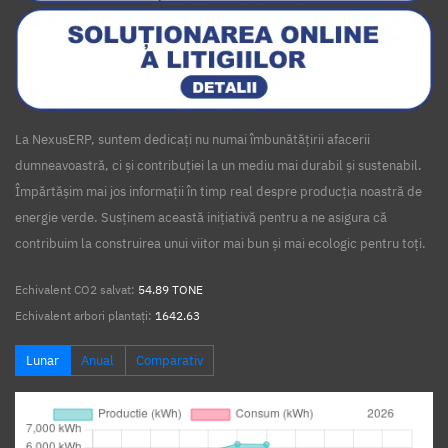
La NexusERP, suntem dedicați nu numai îmbunătățirii afacerii
dumneavoastră, ci și contribuției la un mediu mai durabil și sustenabil.
Împărtășim mai jos informații în timp real despre producția noastră de
energie verde. Susținem această inițiativă pentru a ne asigura că
contribuim la construirea unui viitor mai bun și mai ecologic pentru toți.
Echivalent CO2 salvat:
54.89 TONE
Echivalent arbori plantați:
1642.63
Lunar
Anual
Comparativ