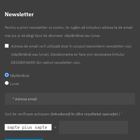
Newsletter
Pentru a primi newsletter-ul nostru, te rugăm să introduci adresa ta de email
mai jos și să alegi tipul de abonare: săptămânal sau lunar.
Adresa de email va fi utilizată doar în scopul transmiterii newsletter-ului
(săptămânal sau lunar). Dezabonarea se face prin accesarea linkului
DEZABONARE din cadrul newsletter-ului.
Săptămânal
Lunar
Cod de verificare antispam (
introduceți în cifre rezultatul operației
)
*
=