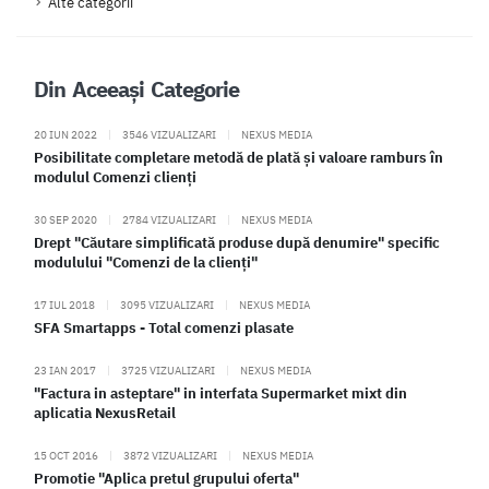
Alte categorii
Din Aceeași Categorie
20 IUN 2022
|
3546 VIZUALIZARI
|
NEXUS MEDIA
Posibilitate completare metodă de plată și valoare ramburs în
modulul Comenzi clienți
30 SEP 2020
|
2784 VIZUALIZARI
|
NEXUS MEDIA
Drept "Căutare simplificată produse după denumire" specific
modulului "Comenzi de la clienți"
17 IUL 2018
|
3095 VIZUALIZARI
|
NEXUS MEDIA
SFA Smartapps - Total comenzi plasate
23 IAN 2017
|
3725 VIZUALIZARI
|
NEXUS MEDIA
"Factura in asteptare" in interfata Supermarket mixt din
aplicatia NexusRetail
15 OCT 2016
|
3872 VIZUALIZARI
|
NEXUS MEDIA
Promotie "Aplica pretul grupului oferta"