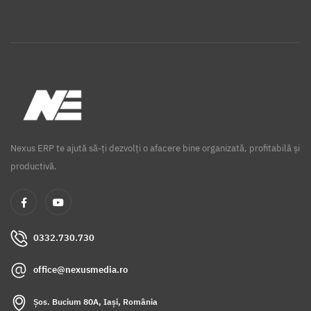
Nexus ERP te ajută să-ți dezvolți o afacere bine organizată, profitabilă și
productivă.
0332.730.730
office@nexusmedia.ro
Șos. Bucium 80A, Iași, România