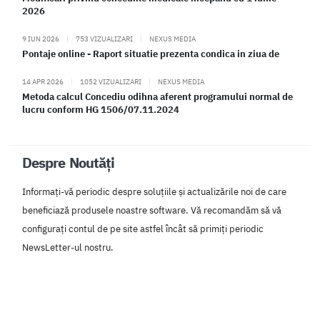
2026
9 IUN 2026
|
753 VIZUALIZARI
|
NEXUS MEDIA
Pontaje online - Raport situatie prezenta condica in ziua de
14 APR 2026
|
1052 VIZUALIZARI
|
NEXUS MEDIA
Metoda calcul Concediu odihna aferent programului normal de
lucru conform HG 1506/07.11.2024
Despre Noutăți
Informați-vă periodic despre soluțiile și actualizările noi de care
beneficiază produsele noastre software. Vă recomandăm să vă
configurați contul de pe site astfel încât să primiți periodic
NewsLetter-ul nostru.