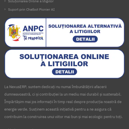
Soluționarea Online a litigiilor
Suport prin Chatbot Pionier AI
La NexusERP, suntem dedicați nu numai îmbunătățirii afacerii
dumneavoastră, ci și contribuției la un mediu mai durabil și sustenabil.
Împărtășim mai jos informații în timp real despre producția noastră de
energie verde. Susținem această inițiativă pentru a ne asigura că
contribuim la construirea unui viitor mai bun și mai ecologic pentru toți.