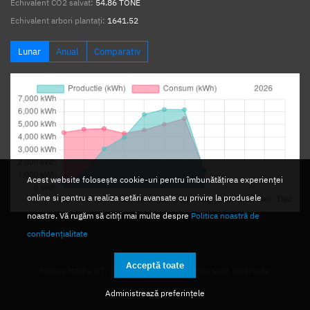
Echivalent CO2 salvat:
54.86 TONE
Echivalent arbori plantați:
1641.52
Lunar
Anual
Comparativ
Acest website folosește cookie-uri pentru îmbunătățirea experienței
online si pentru a realiza setări avansate cu privire la produsele
noastre. Vă rugăm să citiți mai multe despre
Politica noastră de
confidențialitate
Acceptă toate
Nexus Media srl. © 2026. Toate drepturile sunt rezervate
Administrează preferințele