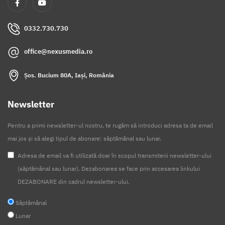
0332.730.730
office@nexusmedia.ro
Șos. Bucium 80A, Iași, România
Newsletter
Pentru a primi newsletter-ul nostru, te rugăm să introduci adresa ta de email
mai jos și să alegi tipul de abonare: săptămânal sau lunar.
Adresa de email va fi utilizată doar în scopul transmiterii newsletter-ului
(săptămânal sau lunar). Dezabonarea se face prin accesarea linkului
DEZABONARE din cadrul newsletter-ului.
Săptămânal
Lunar