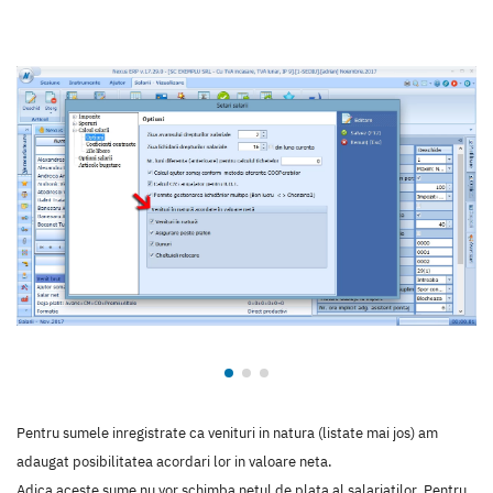
Pentru sumele inregistrate ca venituri in natura (listate mai jos) am
adaugat posibilitatea acordari lor in valoare neta.
Adica aceste sume nu vor schimba netul de plata al salariatilor. Pentru