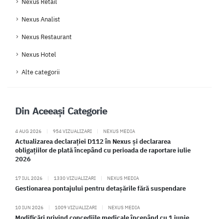
Nexus Retail
Nexus Analist
Nexus Restaurant
Nexus Hotel
Alte categorii
Din Aceeași Categorie
4 AUG 2026
|
954 VIZUALIZARI
|
NEXUS MEDIA
Actualizarea declarației D112 în Nexus și declararea
obligațiilor de plată începând cu perioada de raportare iulie
2026
17 IUL 2026
|
1330 VIZUALIZARI
|
NEXUS MEDIA
Gestionarea pontajului pentru detașările fără suspendare
10 IUN 2026
|
1009 VIZUALIZARI
|
NEXUS MEDIA
Modificări privind concediile medicale începând cu 1 iunie