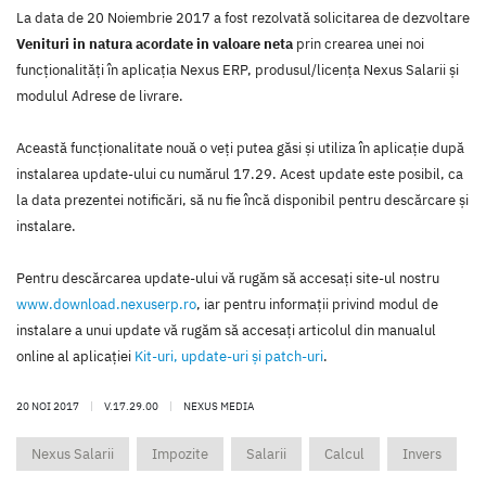
La data de 20 Noiembrie 2017 a fost rezolvată solicitarea de dezvoltare
Venituri in natura acordate in valoare neta
prin crearea unei noi
funcţionalităţi în aplicaţia Nexus ERP, produsul/licenţa Nexus Salarii şi
modulul Adrese de livrare.
Această funcţionalitate nouă o veţi putea găsi şi utiliza în aplicaţie după
instalarea update-ului cu numărul 17.29. Acest update este posibil, ca
la data prezentei notificări, să nu fie încă disponibil pentru descărcare şi
instalare.
Pentru descărcarea update-ului vă rugăm să accesaţi site-ul nostru
www.download.nexuserp.ro
, iar pentru informaţii privind modul de
instalare a unui update vă rugăm să accesaţi articolul din manualul
online al aplicaţiei
Kit-uri, update-uri şi patch-uri
.
20 NOI 2017
|
V.17.29.00
|
NEXUS MEDIA
Nexus Salarii
Impozite
Salarii
Calcul
Invers