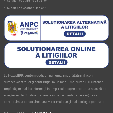
Soluționarea Online a litigiilor
Suport prin Chatbot Pionier AI
La NexusERP, suntem dedicați nu numai îmbunătățirii afacerii
dumneavoastră, ci și contribuției la un mediu mai durabil și sustenabil.
Împărtășim mai jos informații în timp real despre producția noastră de
energie verde. Susținem această inițiativă pentru a ne asigura că
contribuim la construirea unui viitor mai bun și mai ecologic pentru toți.