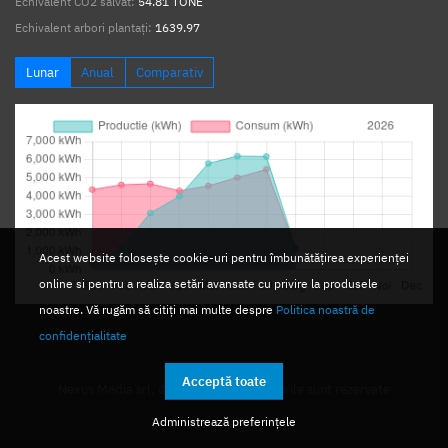
Echivalent CO2 salvat:
54.81 TONE
Echivalent arbori plantați:
1639.97
Lunar
Anual
Comparativ
Acest website folosește cookie-uri pentru îmbunătățirea experienței
online si pentru a realiza setări avansate cu privire la produsele
noastre. Vă rugăm să citiți mai multe despre
Politica noastră de
confidențialitate
Acceptă toate
Nexus Media srl. © 2026. Toate drepturile sunt rezervate
Administrează preferințele