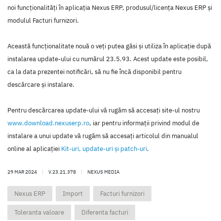
noi funcţionalităţi în aplicaţia Nexus ERP, produsul/licenţa Nexus ERP şi
modulul Facturi furnizori.
Această funcţionalitate nouă o veţi putea găsi şi utiliza în aplicaţie după
instalarea update-ului cu numărul 23.5.93. Acest update este posibil,
ca la data prezentei notificări, să nu fie încă disponibil pentru
descărcare şi instalare.
Pentru descărcarea update-ului vă rugăm să accesaţi site-ul nostru
www.download.nexuserp.ro
, iar pentru informaţii privind modul de
instalare a unui update vă rugăm să accesaţi articolul din manualul
online al aplicaţiei
Kit-uri, update-uri şi patch-uri
.
29 MAR 2024
|
V.23.21.378
|
NEXUS MEDIA
Nexus ERP
Import
Facturi furnizori
Toleranta valoare
Diferenta facturi