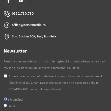
0332.730.730
office@nexusmedia.ro
Șos. Bucium 80A, Iași, România
Newsletter
Pentru a primi newsletter-ul nostru, te rugăm să introduci adresa ta de email
mai jos și să alegi tipul de abonare: săptămânal sau lunar.
Adresa de email va fi utilizată doar în scopul transmiterii newsletter-ului
(săptămânal sau lunar). Dezabonarea se face prin accesarea linkului
DEZABONARE din cadrul newsletter-ului.
Săptămânal
Lunar