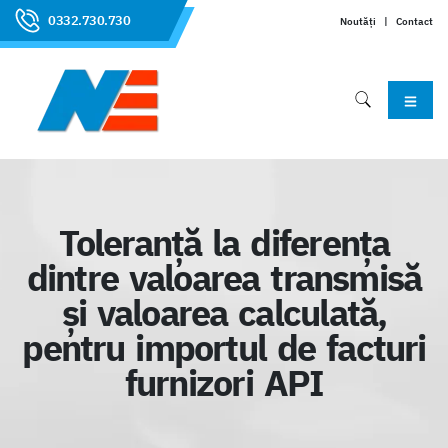
0332.730.730
Noutăți
|
Contact
Toleranță la diferența
dintre valoarea transmisă
și valoarea calculată,
pentru importul de facturi
furnizori API