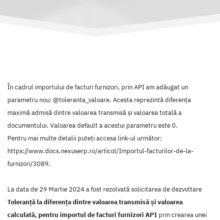
În cadrul importului de facturi furnizori, prin API am adăugat un
parametru nou: @toleranta_valoare. Acesta reprezintă diferența
maximă admisă dintre valoarea transmisă și valoarea totală a
documentului. Valoarea default a acestui parametru este 0.
Pentru mai multe detalii puteți accesa link-ul următor:
https://www.docs.nexuserp.ro/articol/Importul-facturilor-de-la-
furnizori/3089.
La data de 29 Martie 2024 a fost rezolvată solicitarea de dezvoltare
Toleranță la diferența dintre valoarea transmisă și valoarea
calculată, pentru importul de facturi furnizori API
prin crearea unei