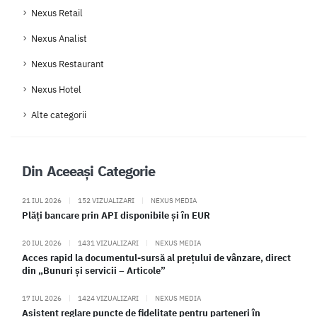
Nexus Retail
Nexus Analist
Nexus Restaurant
Nexus Hotel
Alte categorii
Din Aceeași Categorie
21 IUL 2026
|
152 VIZUALIZARI
|
NEXUS MEDIA
Plăți bancare prin API disponibile și în EUR
20 IUL 2026
|
1431 VIZUALIZARI
|
NEXUS MEDIA
Acces rapid la documentul-sursă al prețului de vânzare, direct
din „Bunuri și servicii – Articole”
17 IUL 2026
|
1424 VIZUALIZARI
|
NEXUS MEDIA
Asistent reglare puncte de fidelitate pentru parteneri în