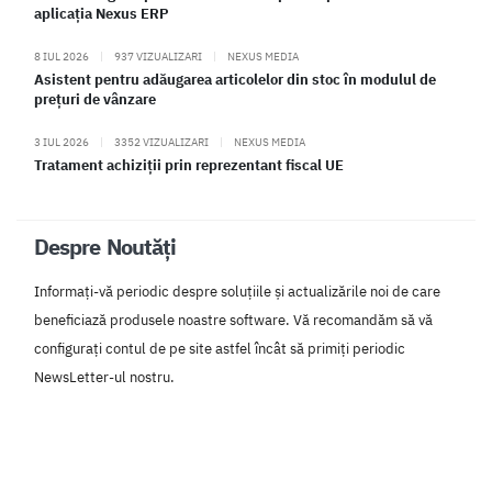
aplicația Nexus ERP
8 IUL 2026
|
937 VIZUALIZARI
|
NEXUS MEDIA
Asistent pentru adăugarea articolelor din stoc în modulul de
prețuri de vânzare
3 IUL 2026
|
3352 VIZUALIZARI
|
NEXUS MEDIA
Tratament achiziții prin reprezentant fiscal UE
Despre Noutăți
Informați-vă periodic despre soluțiile și actualizările noi de care
beneficiază produsele noastre software. Vă recomandăm să vă
configurați contul de pe site astfel încât să primiți periodic
NewsLetter-ul nostru.