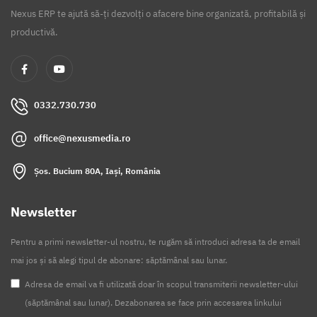
Nexus ERP te ajută să-ți dezvolți o afacere bine organizată, profitabilă și
productivă.
0332.730.730
office@nexusmedia.ro
Șos. Bucium 80A, Iași, România
Newsletter
Pentru a primi newsletter-ul nostru, te rugăm să introduci adresa ta de email
mai jos și să alegi tipul de abonare: săptămânal sau lunar.
Adresa de email va fi utilizată doar în scopul transmiterii newsletter-ului
(săptămânal sau lunar). Dezabonarea se face prin accesarea linkului