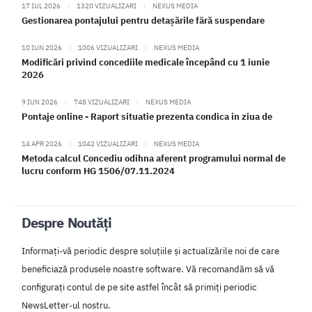
17 IUL 2026
|
1320 VIZUALIZARI
|
NEXUS MEDIA
Gestionarea pontajului pentru detașările fără suspendare
10 IUN 2026
|
1006 VIZUALIZARI
|
NEXUS MEDIA
Modificări privind concediile medicale începând cu 1 iunie
2026
9 IUN 2026
|
748 VIZUALIZARI
|
NEXUS MEDIA
Pontaje online - Raport situatie prezenta condica in ziua de
14 APR 2026
|
1042 VIZUALIZARI
|
NEXUS MEDIA
Metoda calcul Concediu odihna aferent programului normal de
lucru conform HG 1506/07.11.2024
Despre Noutăți
Informați-vă periodic despre soluțiile și actualizările noi de care
beneficiază produsele noastre software. Vă recomandăm să vă
configurați contul de pe site astfel încât să primiți periodic
NewsLetter-ul nostru.