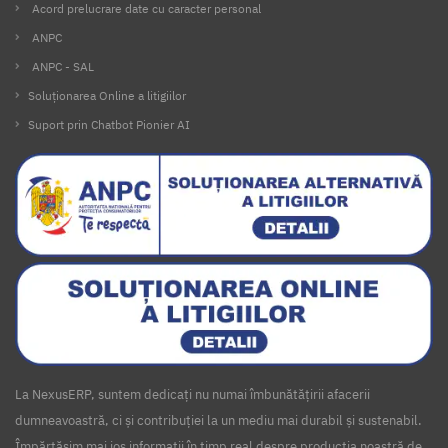
Acord prelucrare date cu caracter personal
ANPC
ANPC - SAL
Soluționarea Online a litigiilor
Suport prin Chatbot Pionier AI
La NexusERP, suntem dedicați nu numai îmbunătățirii afacerii
dumneavoastră, ci și contribuției la un mediu mai durabil și sustenabil.
Împărtășim mai jos informații în timp real despre producția noastră de