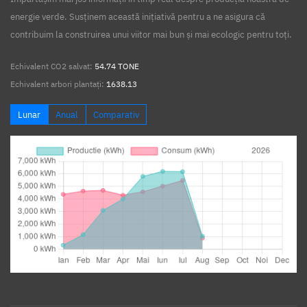
energie verde. Susținem această inițiativă pentru a ne asigura că
contribuim la construirea unui viitor mai bun și mai ecologic pentru toți.
Echivalent CO2 salvat:
54.74 TONE
Echivalent arbori plantați:
1638.13
Lunar
Anual
Comparativ