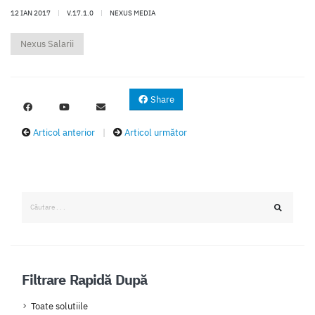
12 IAN 2017
|
V.17.1.0
|
NEXUS MEDIA
Nexus Salarii
Share
Articol anterior
|
Articol următor
Filtrare Rapidă După
Toate solutiile