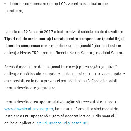
Libere in compensare (de tip LCR, vor intra in calcul orelor
lucratoare)
La data de 12 Ianuarie 2017 a fost rezolvată solicitarea de dezvoltare
Tipuri noi de ore in pontaj: Lucrate pentru compensare (neplatite) si
Libere in compensare
prin modificarea funcţionalităţilor existente în
aplicaţia Nexus ERP, produsul/licenţa Nexus Salarii şi modulul Salarii.
Această modificare de funcţionalitate o veţi putea regăsi şi utiliza în
aplicaţie după instalarea update-ului cu numărul 17.1.0. Acest update
este posibil, ca la data prezentei notificări, să nu fie încă disponibil
pentru descărcare şi instalare.
Pentru descărcarea update-ului vă rugăm să accesaţi site-ul nostru
www.download.nexuserp.ro
, iar pentru informaţii privind modul de
instalare a unui update vă rugăm să accesaţi articolul din manualul
online al aplicaţiei
Kit-uri, update-uri şi patch-uri
.