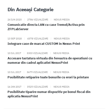
Din Aceeași Categorie
24 IUN 2020
|
2786 VIZUALIZARI
|
NEXUS MEDIA
Comunicatie directa LAN cu case Tremol/Activa prin
ZFPLabServer
13 SEP 2018
|
4378 VIZUALIZARI
|
NEXUS MEDIA
Integrare case de marcat CUSTOM in Nexus Print
10 IUL 2017
|
3303 VIZUALIZARI
|
NEXUS MEDIA
Accesare tastatura virtuala din fereastra de operatiuni cu
numerar din cadrul aplicatiei NexusPrint
10 IUL 2017
|
3679 VIZUALIZARI
|
NEXUS MEDIA
Posibilitate retiparire toate bonurile cu erori la printare
16 IAN 2017
|
3525 VIZUALIZARI
|
NEXUS MEDIA
Posibilitate tiparire numar dispozitiv pe bonul fiscal din
aplicatia NexusPrint