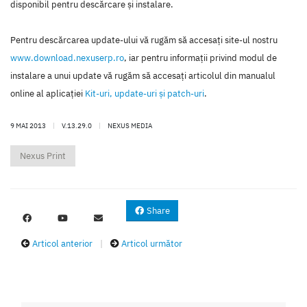
disponibil pentru descărcare şi instalare.
Pentru descărcarea update-ului vă rugăm să accesaţi site-ul nostru
www.download.nexuserp.ro
, iar pentru informaţii privind modul de
instalare a unui update vă rugăm să accesaţi articolul din manualul
online al aplicaţiei
Kit-uri, update-uri şi patch-uri
.
9 MAI 2013
|
V.13.29.0
|
NEXUS MEDIA
Nexus Print
Share
Articol anterior
|
Articol următor