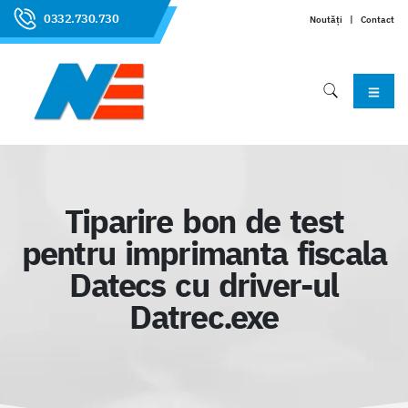
0332.730.730
Noutăți
|
Contact
Tiparire bon de test
pentru imprimanta fiscala
Datecs cu driver-ul
Datrec.exe