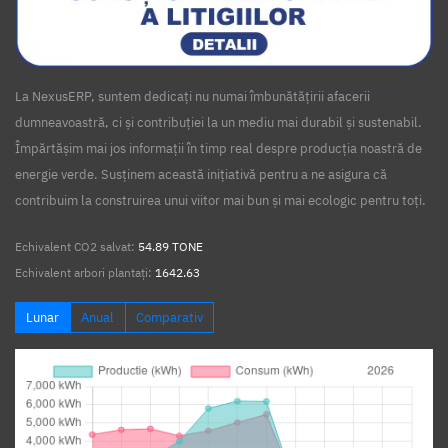
La NexusERP, suntem dedicați nu numai îmbunătățirii afacerii
dumneavoastră, ci și contribuției la un mediu mai durabil și sustenabil.
Împărtășim mai jos informații în timp real despre producția noastră de
energie verde. Susținem această inițiativă pentru a ne asigura că
contribuim la construirea unui viitor mai bun și mai ecologic pentru toți.
Echivalent CO2 salvat:
54.89 TONE
Echivalent arbori plantați:
1642.63
Lunar
Anual
Comparativ