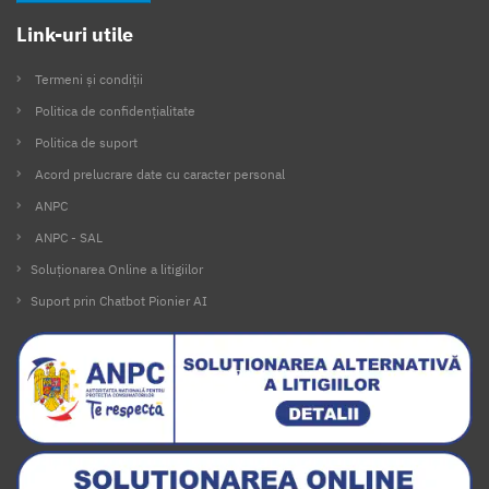
Link-uri utile
Termeni și condiții
Politica de confidențialitate
Politica de suport
Acord prelucrare date cu caracter personal
ANPC
ANPC - SAL
Soluționarea Online a litigiilor
Suport prin Chatbot Pionier AI