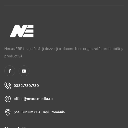
Nexus ERP te ajută să-ți dezvolți o afacere bine organizată, profitabilă și
productivă.
0332.730.730
office@nexusmedia.ro
Șos. Bucium 80A, Iași, România