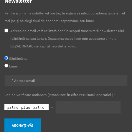
Newsletter
Pentru a primi newsletter-ul nostru, te rugăm să introduci adresa ta de email
mai jos și să alegi tipul de abonare: săptămânal sau lunar.
Adresa de email va fi utilizată doar în scopul transmiterii newsletter-ului
(săptămânal sau lunar). Dezabonarea se face prin accesarea linkului
DEZABONARE din cadrul newsletter-ului.
Săptămânal
Lunar
Cod de verificare antispam (
introduceți în cifre rezultatul operației
)
*
=
ABONAȚI-VĂ!