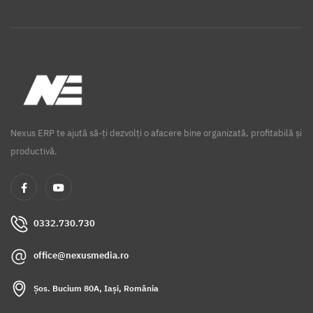
Nexus ERP te ajută să-ți dezvolți o afacere bine organizată, profitabilă și
productivă.
0332.730.730
office@nexusmedia.ro
Șos. Bucium 80A, Iași, România