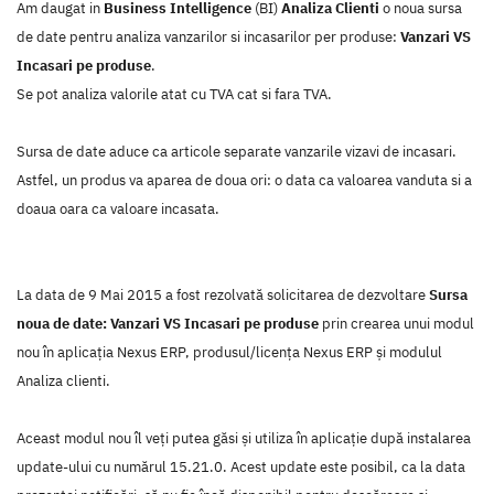
Am daugat in
Business Intelligence
(BI)
Analiza Clienti
o noua sursa
de date pentru analiza vanzarilor si incasarilor per produse:
Vanzari VS
Incasari pe produse
.
Se pot analiza valorile atat cu TVA cat si fara TVA.
Sursa de date aduce ca articole separate vanzarile vizavi de incasari.
Astfel, un produs va aparea de doua ori: o data ca valoarea vanduta si a
doaua oara ca valoare incasata.
La data de 9 Mai 2015 a fost rezolvată solicitarea de dezvoltare
Sursa
noua de date: Vanzari VS Incasari pe produse
prin crearea unui modul
nou în aplicaţia Nexus ERP, produsul/licenţa Nexus ERP şi modulul
Analiza clienti.
Aceast modul nou îl veţi putea găsi şi utiliza în aplicaţie după instalarea
update-ului cu numărul 15.21.0. Acest update este posibil, ca la data