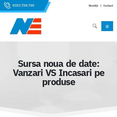
0332.730.730
Noutăți
|
Contact
Sursa noua de date:
Vanzari VS Incasari pe
produse