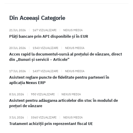
Din Aceeași Categorie
21 IUL 2026
|
167 VIZUALIZARI
|
NEXUS MEDIA
Plăți bancare prin API disponibile și în EUR
20 IUL 2026
|
1543 VIZUALIZARI
|
NEXUS MEDIA
Acces rapid la documentul-sursă al prețului de vânzare, direct
din „Bunuri și servicii – Articole”
17 IUL 2026
|
1437 VIZUALIZARI
|
NEXUS MEDIA
Asistent reglare puncte de fidelitate pentru parteneri în
aplicația Nexus ERP
8 IUL 2026
|
950 VIZUALIZARI
|
NEXUS MEDIA
Asistent pentru adăugarea articolelor din stoc în modulul de
prețuri de vânzare
3 IUL 2026
|
3360 VIZUALIZARI
|
NEXUS MEDIA
Tratament achiziții prin reprezentant fiscal UE