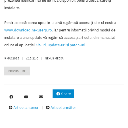
prezentei notificări, să nu fie încă disponibil pentru descărcare şi
instalare.
Pentru descărcarea update-ului vă rugăm să accesaţi site-ul nostru
www.download.nexuserp.ro
, iar pentru informaţii privind modul de
instalare a unui update vă rugăm să accesaţi articolul din manualul
online al aplicaţiei
Kit-uri, update-uri şi patch-uri
.
9 MAI 2015
|
V.15.21.0
|
NEXUS MEDIA
Nexus ERP
Share
Articol anterior
|
Articol următor