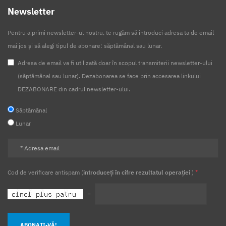
Newsletter
Pentru a primi newsletter-ul nostru, te rugăm să introduci adresa ta de email
mai jos și să alegi tipul de abonare: săptămânal sau lunar.
Adresa de email va fi utilizată doar în scopul transmiterii newsletter-ului
(săptămânal sau lunar). Dezabonarea se face prin accesarea linkului
DEZABONARE din cadrul newsletter-ului.
Săptămânal
Lunar
Cod de verificare antispam (
introduceți în cifre rezultatul operației
)
*
=
ABONAȚI-VĂ!