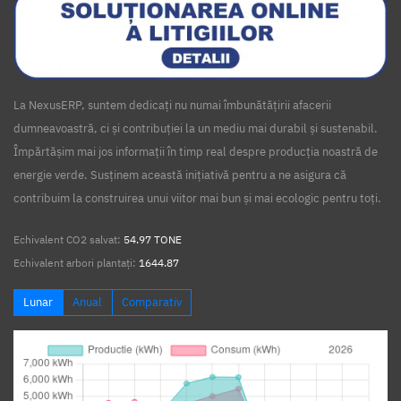
La NexusERP, suntem dedicați nu numai îmbunătățirii afacerii
dumneavoastră, ci și contribuției la un mediu mai durabil și sustenabil.
Împărtășim mai jos informații în timp real despre producția noastră de
energie verde. Susținem această inițiativă pentru a ne asigura că
contribuim la construirea unui viitor mai bun și mai ecologic pentru toți.
Echivalent CO2 salvat:
54.97 TONE
Echivalent arbori plantați:
1644.87
Lunar
Anual
Comparativ