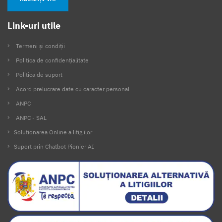
Link-uri utile
Termeni și condiții
Politica de confidențialitate
Politica de suport
Acord prelucrare date cu caracter personal
ANPC
ANPC - SAL
Soluționarea Online a litigiilor
Suport prin Chatbot Pionier AI