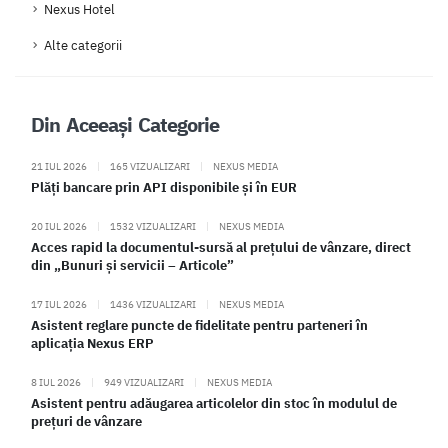
Nexus Hotel
Alte categorii
Din Aceeași Categorie
21 IUL 2026
|
165 VIZUALIZARI
|
NEXUS MEDIA
Plăți bancare prin API disponibile și în EUR
20 IUL 2026
|
1532 VIZUALIZARI
|
NEXUS MEDIA
Acces rapid la documentul-sursă al prețului de vânzare, direct
din „Bunuri și servicii – Articole”
17 IUL 2026
|
1436 VIZUALIZARI
|
NEXUS MEDIA
Asistent reglare puncte de fidelitate pentru parteneri în
aplicația Nexus ERP
8 IUL 2026
|
949 VIZUALIZARI
|
NEXUS MEDIA
Asistent pentru adăugarea articolelor din stoc în modulul de
prețuri de vânzare