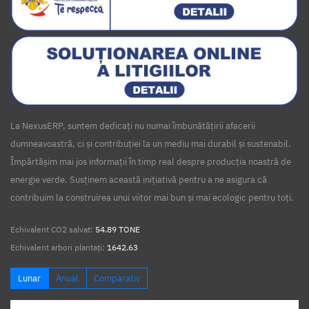
La NexusERP, suntem dedicați nu numai îmbunătățirii afacerii
dumneavoastră, ci și contribuției la un mediu mai durabil și sustenabil.
Împărtășim mai jos informații în timp real despre producția noastră de
energie verde. Susținem această inițiativă pentru a ne asigura că
contribuim la construirea unui viitor mai bun și mai ecologic pentru toți.
Echivalent CO2 salvat:
54.89 TONE
Echivalent arbori plantați:
1642.63
Lunar
Anual
Comparativ