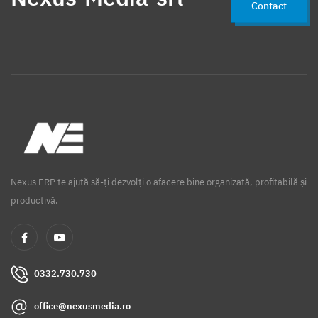
Contact
Nexus ERP te ajută să-ți dezvolți o afacere bine organizată, profitabilă și
productivă.
0332.730.730
office@nexusmedia.ro