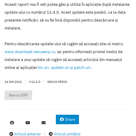
Aceast raport nou îl veţi putea găsi şi utiliza în aplicaţie după instalarea
update-ului cu numărul 12.4.0. Acest update este posibil, ca la data
prezentei notificări, să nu fie încă disponibil pentru descărcare şi
instalare.
Pentru descărcarea update-ului vă rugăm să accesaţi site-ul nostru
www.download.nexuserp.ro
, iar pentru informaţii privind modul de
instalare a unui update vă rugăm să accesaţi articolul din manualul
online al aplicaţiei
Kit-uri, update-uri şi patch-uri
.
14 IAN 2012
|
V.12.4.0
|
NEXUS MEDIA
Nexus ERP
Share
Articol anterior
|
Articol următor