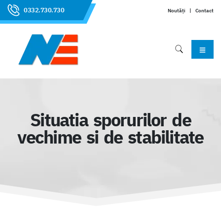
0332.730.730
Noutăți
|
Contact
Situatia sporurilor de
vechime si de stabilitate