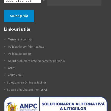
=
ABONAȚI-VĂ!
Link-uri utile
Termeni și condiții
Politica de confidențialitate
Politica de suport
Acord prelucrare date cu caracter personal
ANPC
ANPC - SAL
Soluționarea Online a litigiilor
Suport prin Chatbot Pionier AI