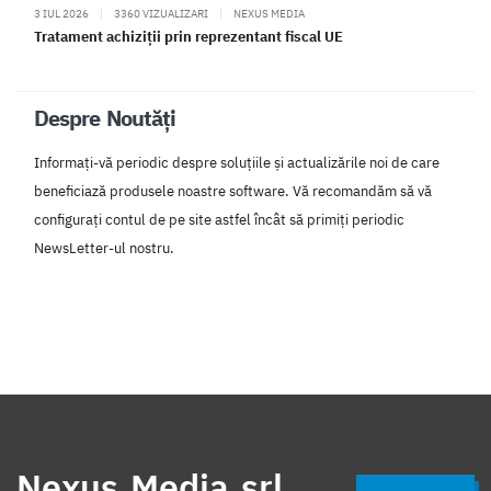
3 IUL 2026
|
3360 VIZUALIZARI
|
NEXUS MEDIA
Tratament achiziții prin reprezentant fiscal UE
Despre Noutăți
Informați-vă periodic despre soluțiile și actualizările noi de care
beneficiază produsele noastre software. Vă recomandăm să vă
configurați contul de pe site astfel încât să primiți periodic
NewsLetter-ul nostru.
Nexus Media srl