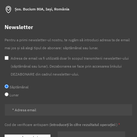
Șos. Bucium 80A, Iași, România
Newsletter
Pentru a primi newsletter-ul nostru, te rugăm să introduci adresa ta de email
mai jos și să alegi tipul de abonare: săptămânal sau lunar.
Adresa de email va fi utilizată doar în scopul transmiterii newsletter-ului
(săptămânal sau lunar). Dezabonarea se face prin accesarea linkului
DEZABONARE din cadrul newsletter-ului.
Săptămânal
Lunar
Cod de verificare antispam (
introduceți în cifre rezultatul operației
)
*