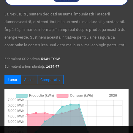
La NexusERP, suntem dedicați nu numai îmbunătățirii afacerii
dumneavoastră, ci și contribuției la un mediu mai durabil și sustenabil.
Împărtășim mai jos informații în timp real despre producția noastră de
energie verde. Susținem această inițiativă pentru a ne asigura că
contribuim la construirea unui viitor mai bun și mai ecologic pentru toți.
Echivalent CO2 salvat:
54.81 TONE
Echivalent arbori plantați:
1639.97
Lunar
Anual
Comparativ