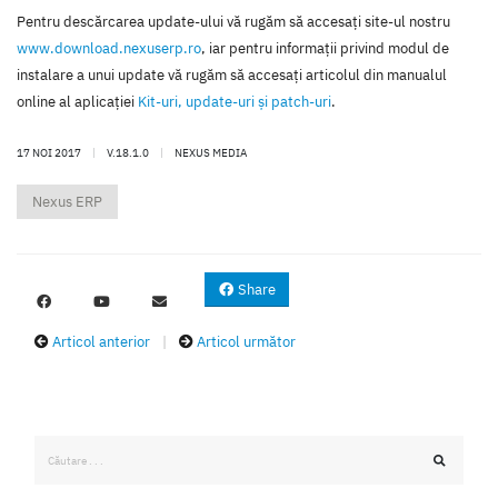
Pentru descărcarea update-ului vă rugăm să accesaţi site-ul nostru
www.download.nexuserp.ro
, iar pentru informaţii privind modul de
instalare a unui update vă rugăm să accesaţi articolul din manualul
online al aplicaţiei
Kit-uri, update-uri şi patch-uri
.
17 NOI 2017
|
V.18.1.0
|
NEXUS MEDIA
Nexus ERP
Share
Articol anterior
|
Articol următor