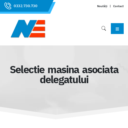
0332.730.730
Noutăți
|
Contact
Selectie masina asociata
delegatului