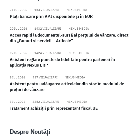
21 IUL 2026
|
153 VIZUALIZARI
|
NEXUS MEDIA
Plăți bancare prin API disponibile și în EUR
20 IUL 2026
|
1432 VIZUALIZARI
|
NEXUS MEDIA
Acces rapid la documentul-sursă al prețului de vânzare, direct
din „Bunuri și servicii – Articole”
17 IUL 2026
|
1424 VIZUALIZARI
|
NEXUS MEDIA
Asistent reglare puncte de fidelitate pentru parteneri în
aplicația Nexus ERP
8 IUL 2026
|
937 VIZUALIZARI
|
NEXUS MEDIA
Asistent pentru adăugarea articolelor din stoc în modulul de
prețuri de vânzare
3 IUL 2026
|
3352 VIZUALIZARI
|
NEXUS MEDIA
Tratament achiziții prin reprezentant fiscal UE
Despre Noutăți