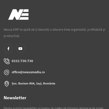
Nexus ERP te ajută să-ți dezvolți o afacere bine organizată, profitabilă și
productivă.
0332.730.730
office@nexusmedia.ro
Șos. Bucium 80A, Iași, România
Newsletter
Pentru a primi newsletter-ul nostru, te rugăm să introduci adresa ta de email