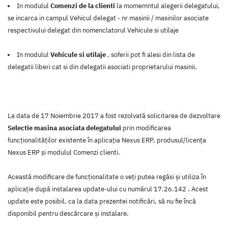
In modulul
Comenzi de la clienti
la momemntul alegerii delegatului,
se incarca in campul
Vehicul delegat
- nr masinii / masinilor asociate
respectivului delegat din nomenclatorul Vehicule si utilaje
In modulul
Vehicule si utilaje
, soferii pot fi alesi din lista de
delegatii liberi cat si din delegatii asociati proprietarului masinii.
La data de 17 Noiembrie 2017 a fost rezolvată solicitarea de dezvoltare
Selectie masina asociata delegatului
prin modificarea
funcţionalităţilor existente în aplicaţia Nexus ERP, produsul/licenţa
Nexus ERP şi modulul Comenzi clienti.
Această modificare de funcţionalitate o veţi putea regăsi şi utiliza în
aplicaţie după instalarea update-ului cu numărul 17.26.142 . Acest
update este posibil, ca la data prezentei notificări, să nu fie încă
disponibil pentru descărcare şi instalare.