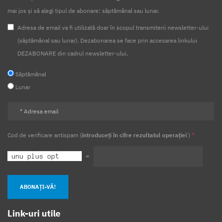
mai jos și să alegi tipul de abonare: săptămânal sau lunar.
Adresa de email va fi utilizată doar în scopul transmiterii newsletter-ului
(săptămânal sau lunar). Dezabonarea se face prin accesarea linkului
DEZABONARE din cadrul newsletter-ului.
Săptămânal
Lunar
Cod de verificare antispam (
introduceți în cifre rezultatul operației
)
*
=
ABONAȚI-VĂ!
Link-uri utile