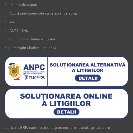
Politica de suport
Acord prelucrare date cu caracter personal
ANPC
ANPC - SAL
Soluționarea Online a litigiilor
Suport prin Chatbot Pionier AI
La NexusERP, suntem dedicați nu numai îmbunătățirii afacerii