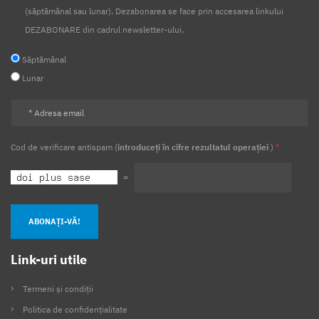
(săptămânal sau lunar). Dezabonarea se face prin accesarea linkului
DEZABONARE din cadrul newsletter-ului.
Săptămânal
Lunar
Cod de verificare antispam (
introduceți în cifre rezultatul operației
)
*
=
ABONAȚI-VĂ!
Link-uri utile
Termeni și condiții
Politica de confidențialitate