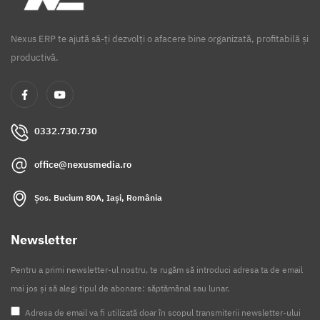
Nexus ERP te ajută să-ți dezvolți o afacere bine organizată, profitabilă și
productivă.
0332.730.730
office@nexusmedia.ro
Șos. Bucium 80A, Iași, România
Newsletter
Pentru a primi newsletter-ul nostru, te rugăm să introduci adresa ta de email
mai jos și să alegi tipul de abonare: săptămânal sau lunar.
Adresa de email va fi utilizată doar în scopul transmiterii newsletter-ului