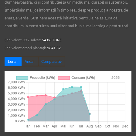
dumneavoastră, ci și contribuției la un mediu mai durabil și sustenabil.
Împărtășim mai jos informații în timp real despre producția noastră de
energie verde. Susținem această inițiativă pentru a ne asigura că
contribuim la construirea unui viitor mai bun și mai ecologic pentru toți.
Echivalent CO2 salvat:
54.86 TONE
Echivalent arbori plantați:
1641.52
Lunar
Anual
Comparativ