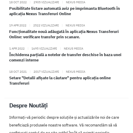
18 OCT 2022
|
2905 VIZUALIZARI
|
NEXUS MEDIA
Posibilitate listare automată aviz pe imprimanta Bluetooth în
aplicația Nexus Transferuri Online
19 APR 2022
|
2522 VIZUALIZARI
|
NEXUS MEDIA
Funcționalitate nouă adăugată în aplicația Nexus Transferuri
Online: verificare transfer prin scanare.
1 APR 2022
|
1695 VIZUALIZARI
|
NEXUS MEDIA
Închiderea parțială a notelor de transfer deschise în baza unei
comenzi interne
18 OCT 2021
|
2017 VIZUALIZARI
|
NEXUS MEDIA
Setare "Detalii afișate la căutare" pentru aplicația online
Transferuri
Despre Noutăți
Informați-vă periodic despre soluțiile și actualizările noi de care
beneficiază produsele noastre software. Vă recomandăm să vă
configurați contul de pe site astfel încât să primiți periodic