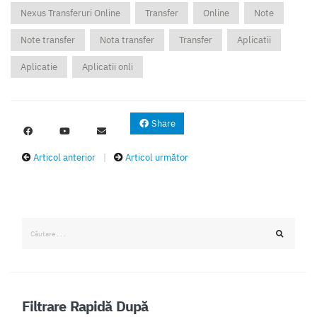
Nexus Transferuri Online
Transfer
Online
Note
Note transfer
Nota transfer
Transfer
Aplicatii
Aplicatie
Aplicatii onli
Share
Articol anterior
|
Articol următor
Filtrare Rapidă După