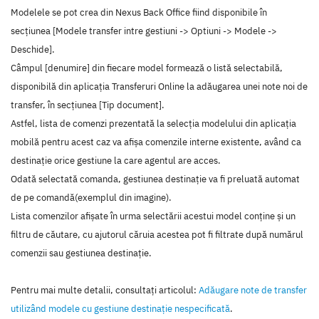
Modelele se pot crea din Nexus Back Office fiind disponibile în
secțiunea [Modele transfer intre gestiuni -> Optiuni -> Modele ->
Deschide].
Câmpul [denumire] din fiecare model formează o listă selectabilă,
disponibilă din aplicația Transferuri Online la adăugarea unei note noi de
transfer, în secțiunea [Tip document].
Astfel, lista de comenzi prezentată la selecția modelului din aplicația
mobilă pentru acest caz va afișa comenzile interne existente, având ca
destinație orice gestiune la care agentul are acces.
Odată selectată comanda, gestiunea destinație va fi preluată automat
de pe comandă(exemplul din imagine).
Lista comenzilor afișate în urma selectării acestui model conține și un
filtru de căutare, cu ajutorul căruia acestea pot fi filtrate după numărul
comenzii sau gestiunea destinație.
Pentru mai multe detalii, consultaţi articolul:
Adăugare note de transfer
utilizând modele cu gestiune destinație nespecificată
.