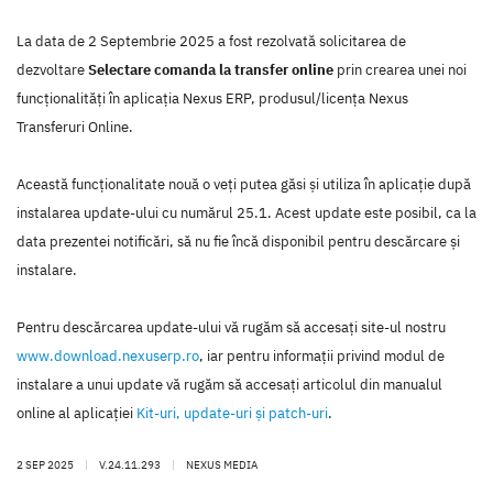
La data de 2 Septembrie 2025 a fost rezolvată solicitarea de
dezvoltare
Selectare comanda la transfer online
prin crearea unei noi
funcţionalităţi în aplicaţia Nexus ERP, produsul/licenţa Nexus
Transferuri Online.
Această funcţionalitate nouă o veţi putea găsi şi utiliza în aplicaţie după
instalarea update-ului cu numărul 25.1. Acest update este posibil, ca la
data prezentei notificări, să nu fie încă disponibil pentru descărcare şi
instalare.
Pentru descărcarea update-ului vă rugăm să accesaţi site-ul nostru
www.download.nexuserp.ro
, iar pentru informaţii privind modul de
instalare a unui update vă rugăm să accesaţi articolul din manualul
online al aplicaţiei
Kit-uri, update-uri şi patch-uri
.
2 SEP 2025
|
V.24.11.293
|
NEXUS MEDIA