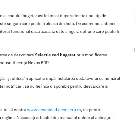
 al codului bugetar astfel incat dupa selectia unui tip de
ste singura care poate fi aleasa din lista. De asemenea, atunci
atorul functional daca aceasta este singura optiune care poate fi
tarea de dezvoltare
Selectie cod bugetar
prin modificarea
produsul/licenţa Nexus ERP.
ăsi şi utiliza în aplicaţie după instalarea update-ului cu numărul
ei notificări, să nu fie încă disponibil pentru descărcare şi
 site-ul nostru
www.download.nexuserp.ro
, iar pentru
 rugăm să accesaţi articolul din manualul online al aplicaţiei