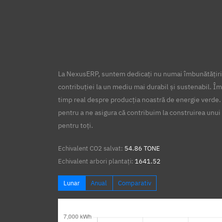
La NexusERP, suntem dedicați nu numai îmbunătățirii
contribuției la un mediu mai durabil și sustenabil. Îm
timp real despre producția noastră de energie verde.
pentru a ne asigura că contribuim la construirea unui 
pentru toți.
Echivalent CO2 salvat:
54.86 TONE
Echivalent arbori plantați:
1641.52
Lunar
Anual
Comparativ