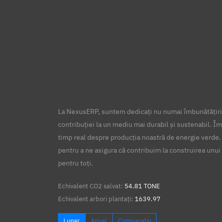
La NexusERP, suntem dedicați nu numai îmbunătățirii
contribuției la un mediu mai durabil și sustenabil. Îm
timp real despre producția noastră de energie verde.
pentru a ne asigura că contribuim la construirea unui 
pentru toți.
Echivalent CO2 salvat:
54.81 TONE
Echivalent arbori plantați:
1639.97
Lunar
Anual
Comparativ