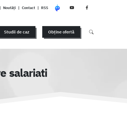
|
Noutăți
|
Contact
|
RSS
Studii de caz
Obține ofertă
e salariati