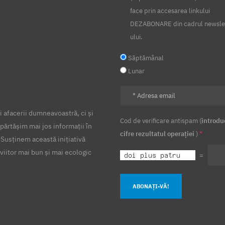
face prin accesarea linkului
DEZABONARE din cadrul newsle
ului.
Săptămânal
Lunar
 afacerii dumneavoastră, ci și
Cod de verificare antispam (
introdu
părtășim mai jos informații în
cifre rezultatul operației
)
*
 Susținem această inițiativă
viitor mai bun și mai ecologic
=
ABONAȚI-VĂ!