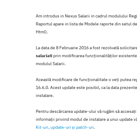
Am introdus in Nexus Salarii in cadrul modulului Regis
Raportul apare in lista de Modele raporte din setul d
Html).
La data de 8 Februarie 2016 a fost rezolvată solicita
salariati
prin modificarea funcţionalităţilor existente
modulul Salarii.
Această modificare de funcţionalitate o veţi putea reg
16.6.0. Acest update este posibil, ca la data prezentei
instalare.
Pentru descărcarea update-ului vă rugăm să accesaţi
informaţii privind modul de instalare a unui update vă
Kit-uri, update-uri şi patch-uri
.