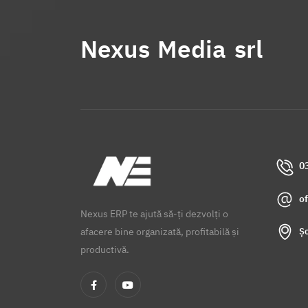
Nexus Media srl
0
o
Nexus ERP te ajută să-ți dezvolți o
Șo
afacere bine organizată, profitabilă și
productivă.