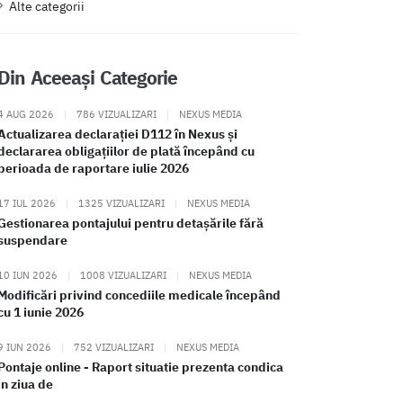
Alte categorii
Din Aceeași Categorie
4 AUG 2026
|
786 VIZUALIZARI
|
NEXUS MEDIA
Actualizarea declarației D112 în Nexus și
declararea obligațiilor de plată începând cu
perioada de raportare iulie 2026
17 IUL 2026
|
1325 VIZUALIZARI
|
NEXUS MEDIA
Gestionarea pontajului pentru detașările fără
suspendare
10 IUN 2026
|
1008 VIZUALIZARI
|
NEXUS MEDIA
Modificări privind concediile medicale începând
cu 1 iunie 2026
9 IUN 2026
|
752 VIZUALIZARI
|
NEXUS MEDIA
Pontaje online - Raport situatie prezenta condica
in ziua de