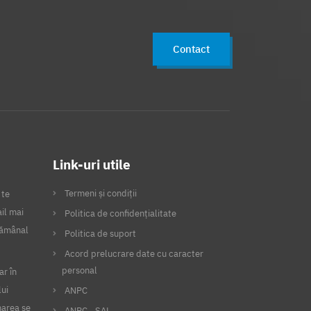
Contact
Link-uri utile
Termeni și condiții
 te
il mai
Politica de confidențialitate
ptămânal
Politica de suport
Acord prelucrare date cu caracter
personal
ar în
lui
ANPC
narea se
ANPC - SAL