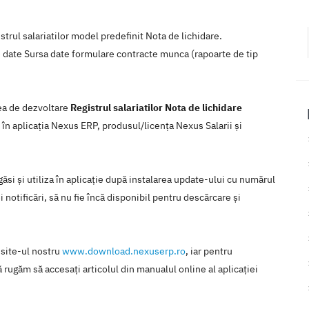
trul salariatilor model predefinit Nota de lichidare.
e date Sursa date formulare contracte munca (rapoarte de tip
rea de dezvoltare
Registrul salariatilor Nota de lichidare
 în aplicaţia Nexus ERP, produsul/licenţa Nexus Salarii şi
ăsi şi utiliza în aplicaţie după instalarea update-ului cu numărul
 notificări, să nu fie încă disponibil pentru descărcare şi
 site-ul nostru
www.download.nexuserp.ro
, iar pentru
 rugăm să accesaţi articolul din manualul online al aplicaţiei