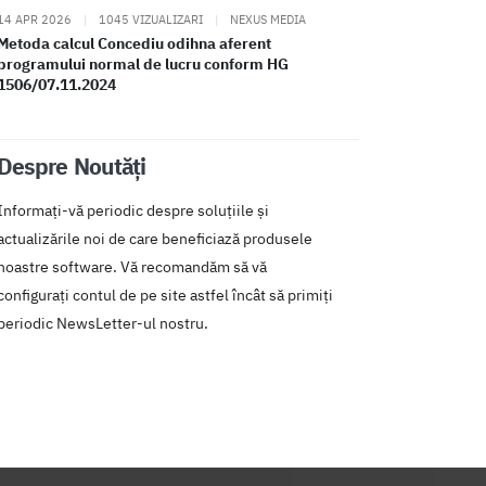
14 APR 2026
|
1045 VIZUALIZARI
|
NEXUS MEDIA
Metoda calcul Concediu odihna aferent
programului normal de lucru conform HG
1506/07.11.2024
Despre Noutăți
Informați-vă periodic despre soluțiile și
actualizările noi de care beneficiază produsele
noastre software. Vă recomandăm să vă
configurați contul de pe site astfel încât să primiți
periodic NewsLetter-ul nostru.