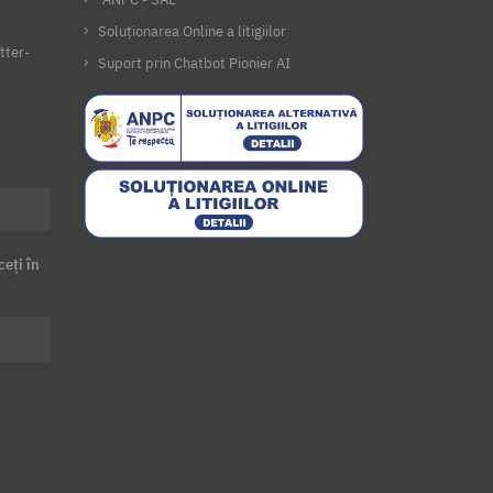
Soluționarea Online a litigiilor
tter-
Suport prin Chatbot Pionier AI
ceți în