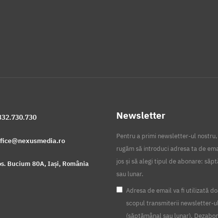
Newsletter
332.730.730
Pentru a primi newsletter-ul nostru,
ffice@nexusmedia.ro
rugăm să introduci adresa ta de ema
jos și să alegi tipul de abonare: să
s. Bucium 80A, Iași, România
sau lunar.
Adresa de email va fi utilizată do
scopul transmiterii newsletter-u
(săptămânal sau lunar). Dezabo