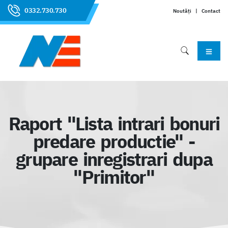
0332.730.730
Noutăți
|
Contact
Raport "Lista intrari bonuri
predare productie" -
grupare inregistrari dupa
"Primitor"