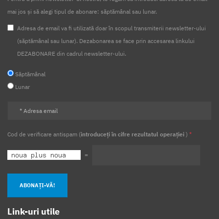
mai jos și să alegi tipul de abonare: săptămânal sau lunar.
Adresa de email va fi utilizată doar în scopul transmiterii newsletter-ului
(săptămânal sau lunar). Dezabonarea se face prin accesarea linkului
DEZABONARE din cadrul newsletter-ului.
Săptămânal
Lunar
Cod de verificare antispam (
introduceți în cifre rezultatul operației
)
*
=
ABONAȚI-VĂ!
Link-uri utile