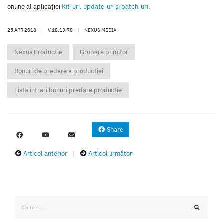
online al aplicaţiei
Kit-uri, update-uri şi patch-uri
.
25 APR 2018
|
V.18.13.78
|
NEXUS MEDIA
Nexus Productie
Grupare primitor
Bonuri de predare a productiei
Lista intrari bonuri predare productie
Share
Articol anterior
|
Articol următor