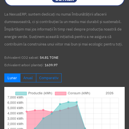
La NexusERP, suntem dedicați nu numai îmbunătățirii afacerii
dumneavoastră, ci și contribuției la un mediu mai durabil și sustenabil.
Împărtășim mai jos informații în timp real despre producția noastră de
energie verde. Susținem această inițiativă pentru a ne asigura că
contribuim la construirea unui viitor mai bun și mai ecologic pentru toți.
Echivalent CO2 salvat:
54.81 TONE
Echivalent arbori plantați:
1639.97
Lunar
Anual
Comparativ