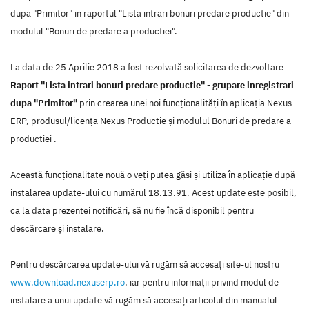
dupa "Primitor" in raportul "Lista intrari bonuri predare productie" din
modulul "Bonuri de predare a productiei".
La data de 25 Aprilie 2018 a fost rezolvată solicitarea de dezvoltare
Raport "Lista intrari bonuri predare productie" - grupare inregistrari
dupa "Primitor"
prin crearea unei noi funcţionalităţi în aplicaţia Nexus
ERP, produsul/licenţa Nexus Productie şi modulul Bonuri de predare a
productiei .
Această funcţionalitate nouă o veţi putea găsi şi utiliza în aplicaţie după
instalarea update-ului cu numărul 18.13.91. Acest update este posibil,
ca la data prezentei notificări, să nu fie încă disponibil pentru
descărcare şi instalare.
Pentru descărcarea update-ului vă rugăm să accesaţi site-ul nostru
www.download.nexuserp.ro
, iar pentru informaţii privind modul de
instalare a unui update vă rugăm să accesaţi articolul din manualul