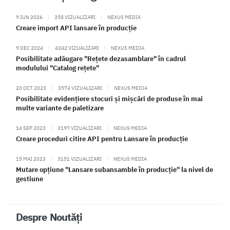
9 IUN 2026
|
358 VIZUALIZARI
|
NEXUS MEDIA
Creare import API lansare în producție
9 DEC 2024
|
4242 VIZUALIZARI
|
NEXUS MEDIA
Posibilitate adăugare "Rețete dezasamblare" în cadrul
modulului "Catalog rețete"
20 OCT 2023
|
3574 VIZUALIZARI
|
NEXUS MEDIA
Posibilitate evidențiere stocuri și mișcări de produse în mai
multe variante de paletizare
14 SEP 2023
|
3197 VIZUALIZARI
|
NEXUS MEDIA
Creare proceduri citire API pentru Lansare în producție
15 MAI 2023
|
3151 VIZUALIZARI
|
NEXUS MEDIA
Mutare opțiune "Lansare subansamble în producție" la nivel de
gestiune
Despre Noutăți