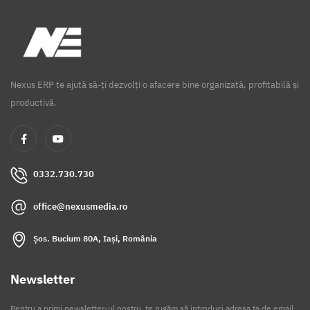
Nexus ERP te ajută să-ți dezvolți o afacere bine organizată, profitabilă și
productivă.
0332.730.730
office@nexusmedia.ro
Șos. Bucium 80A, Iași, România
Newsletter
Pentru a primi newsletter-ul nostru, te rugăm să introduci adresa ta de email