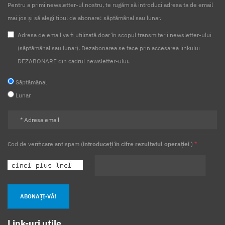
Pentru a primi newsletter-ul nostru, te rugăm să introduci adresa ta de email
mai jos și să alegi tipul de abonare: săptămânal sau lunar.
Adresa de email va fi utilizată doar în scopul transmiterii newsletter-ului
(săptămânal sau lunar). Dezabonarea se face prin accesarea linkului
DEZABONARE din cadrul newsletter-ului.
Săptămânal
Lunar
Cod de verificare antispam (
introduceți în cifre rezultatul operației
)
*
=
ABONAȚI-VĂ!
Link-uri utile