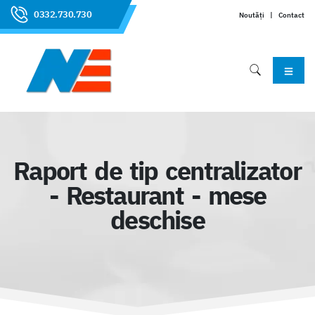
0332.730.730
Noutăți
|
Contact
Raport de tip centralizator
- Restaurant - mese
deschise