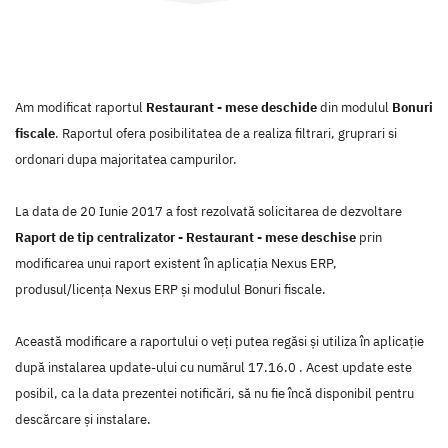
Am modificat raportul
Restaurant - mese deschide
din modulul
Bonuri
fiscale
. Raportul ofera posibilitatea de a realiza filtrari, gruprari si
ordonari dupa majoritatea campurilor.
La data de 20 Iunie 2017 a fost rezolvată solicitarea de dezvoltare
Raport de tip centralizator - Restaurant - mese deschise
prin
modificarea unui raport existent în aplicaţia Nexus ERP,
produsul/licenţa Nexus ERP şi modulul Bonuri fiscale.
Această modificare a raportului o veţi putea regăsi şi utiliza în aplicaţie
după instalarea update-ului cu numărul 17.16.0 . Acest update este
posibil, ca la data prezentei notificări, să nu fie încă disponibil pentru
descărcare şi instalare.