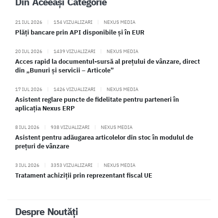
Din Aceeași Categorie
21 IUL 2026
|
154 VIZUALIZARI
|
NEXUS MEDIA
Plăți bancare prin API disponibile și în EUR
20 IUL 2026
|
1439 VIZUALIZARI
|
NEXUS MEDIA
Acces rapid la documentul-sursă al prețului de vânzare, direct
din „Bunuri și servicii – Articole”
17 IUL 2026
|
1426 VIZUALIZARI
|
NEXUS MEDIA
Asistent reglare puncte de fidelitate pentru parteneri în
aplicația Nexus ERP
8 IUL 2026
|
938 VIZUALIZARI
|
NEXUS MEDIA
Asistent pentru adăugarea articolelor din stoc în modulul de
prețuri de vânzare
3 IUL 2026
|
3353 VIZUALIZARI
|
NEXUS MEDIA
Tratament achiziții prin reprezentant fiscal UE
Despre Noutăți