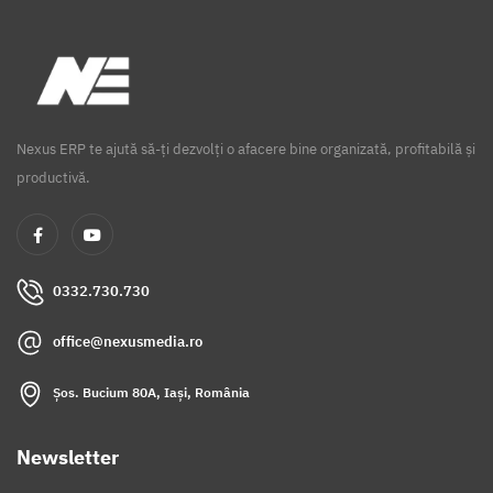
Nexus ERP te ajută să-ți dezvolți o afacere bine organizată, profitabilă și
productivă.
0332.730.730
office@nexusmedia.ro
Șos. Bucium 80A, Iași, România
Newsletter