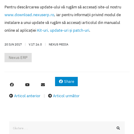
Pentru descărcarea update-ului vă rugăm să accesaţi site-ul nostru
www.download.nexuserp.ro
, iar pentru informaţii privind modul de
instalare a unui update vă rugăm să accesaţi articolul din manualul
online al aplicaţiei
Kit-uri, update-uri şi patch-uri
.
20 IUN 2017
|
V.17.16.0
|
NEXUS MEDIA
Nexus ERP
Share
Articol anterior
|
Articol următor