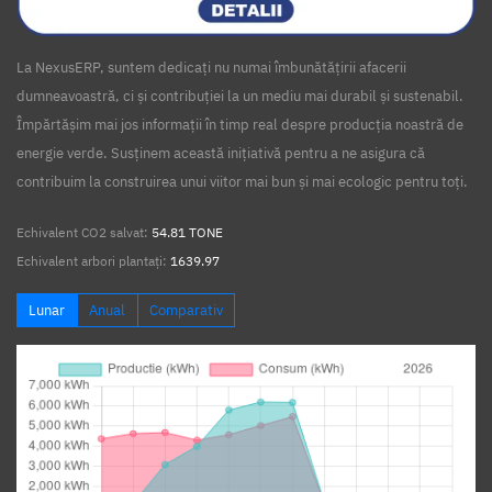
La NexusERP, suntem dedicați nu numai îmbunătățirii afacerii
dumneavoastră, ci și contribuției la un mediu mai durabil și sustenabil.
Împărtășim mai jos informații în timp real despre producția noastră de
energie verde. Susținem această inițiativă pentru a ne asigura că
contribuim la construirea unui viitor mai bun și mai ecologic pentru toți.
Echivalent CO2 salvat:
54.81 TONE
Echivalent arbori plantați:
1639.97
Lunar
Anual
Comparativ