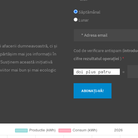
Săptămânal
Lunar
 afacerii dumneavoastră, ci și
Cod de verificare antispam (
introdu
părtășim mai jos informații în
cifre rezultatul operației
)
*
 Susținem această inițiativă
viitor mai bun și mai ecologic
=
ABONAȚI-VĂ!