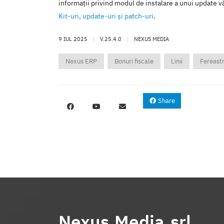
informaţii privind modul de instalare a unui update vă
Kit-uri, update-uri şi patch-uri
.
9 IUL 2025
|
V.25.4.0
|
NEXUS MEDIA
Nexus ERP
Bonuri fiscale
Linii
Fereastr
Share
Nexus Media srl