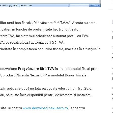
lor unui bon fiscal: „P.U. vânzare fără T.V.A.”. Acesta nu este
icației, în funcție de preferințele fiecărui utilizator.
 fără TVA, iar sistemul calculează automat prețul cu TVA.
VA, se recalculează automat cel fără TVA.
laritate în completarea bonurilor fiscale, mai ales în situațiile în
e dezvoltare
Preț vânzare fără TVA în liniile bonului fiscal
prin
RP, produsul/licenţa Nexus ERP şi modulul Bonuri fiscale.
iza în aplicaţie după instalarea update-ului cu numărul 25.6.
ări, să nu fie încă disponibil pentru descărcare şi instalare.
 site-ul nostru
www.download.nexuserp.ro
, iar pentru