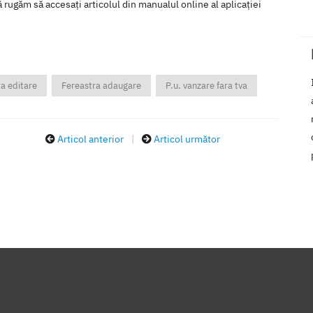
 rugăm să accesaţi articolul din manualul online al aplicaţiei
a editare
Fereastra adaugare
P.u. vanzare fara tva
Articol anterior
|
Articol următor