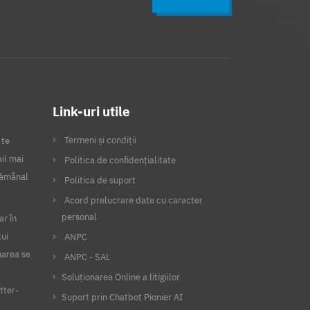
Link-uri utile
Termeni și condiții
 te
il mai
Politica de confidențialitate
ptămânal
Politica de suport
Acord prelucrare date cu caracter
personal
ar în
lui
ANPC
narea se
ANPC - SAL
Soluționarea Online a litigiilor
tter-
Suport prin Chatbot Pionier AI