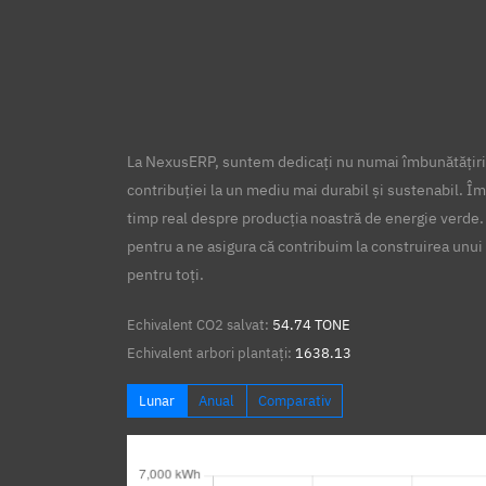
La NexusERP, suntem dedicați nu numai îmbunătățirii
contribuției la un mediu mai durabil și sustenabil. Îm
timp real despre producția noastră de energie verde.
pentru a ne asigura că contribuim la construirea unui 
pentru toți.
Echivalent CO2 salvat:
54.74 TONE
Echivalent arbori plantați:
1638.13
Lunar
Anual
Comparativ