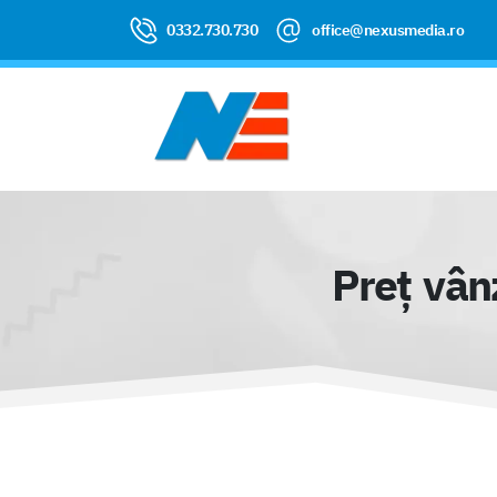
0332.730.730
office@nexusmedia.ro
Preț vânz