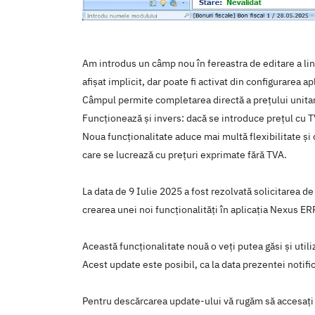
Am introdus un câmp nou în fereastra de editare a linii
afișat implicit, dar poate fi activat din configurarea apl
Câmpul permite completarea directă a prețului unitar
Funcționează și invers: dacă se introduce prețul cu T
Noua funcționalitate aduce mai multă flexibilitate și c
care se lucrează cu prețuri exprimate fără TVA.
La data de 9 Iulie 2025 a fost rezolvată solicitarea d
crearea unei noi funcţionalităţi în aplicaţia Nexus E
Această funcţionalitate nouă o veţi putea găsi şi util
Acest update este posibil, ca la data prezentei notific
Pentru descărcarea update-ului vă rugăm să accesaţi