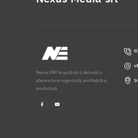
0
o
Nexus ERP te ajută să-ți dezvolți o
Șo
afacere bine organizată, profitabilă și
productivă.