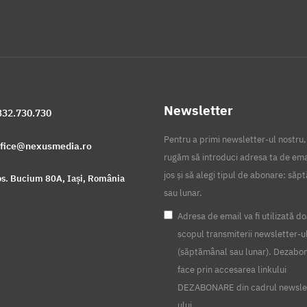
Newsletter
332.730.730
Pentru a primi newsletter-ul nostru,
ffice@nexusmedia.ro
rugăm să introduci adresa ta de ema
jos și să alegi tipul de abonare: să
s. Bucium 80A, Iași, România
sau lunar.
Adresa de email va fi utilizată do
scopul transmiterii newsletter-u
(săptămânal sau lunar). Dezabo
face prin accesarea linkului
DEZABONARE din cadrul newsle
ului.