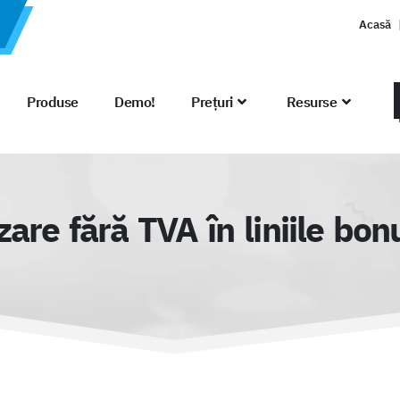
Acasă
Produse
Demo!
Prețuri
Resurse
are fără TVA în liniile bonu