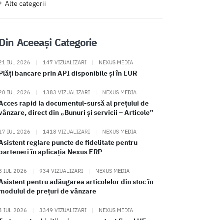
Alte categorii
Din Aceeași Categorie
21 IUL 2026
|
147 VIZUALIZARI
|
NEXUS MEDIA
Plăți bancare prin API disponibile și în EUR
20 IUL 2026
|
1383 VIZUALIZARI
|
NEXUS MEDIA
Acces rapid la documentul-sursă al prețului de
vânzare, direct din „Bunuri și servicii – Articole”
17 IUL 2026
|
1418 VIZUALIZARI
|
NEXUS MEDIA
Asistent reglare puncte de fidelitate pentru
parteneri în aplicația Nexus ERP
8 IUL 2026
|
934 VIZUALIZARI
|
NEXUS MEDIA
Asistent pentru adăugarea articolelor din stoc în
modulul de prețuri de vânzare
3 IUL 2026
|
3349 VIZUALIZARI
|
NEXUS MEDIA