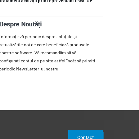
Tratament achiziții prin reprezentant fiscal UE
Despre Noutăți
Informați-vă periodic despre soluțiile și
actualizările noi de care beneficiază produsele
noastre software. Vă recomandăm să vă
configurați contul de pe site astfel încât să primiți
periodic NewsLetter-ul nostru.
Contact