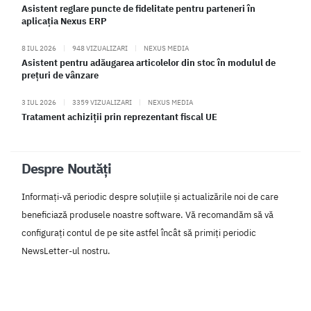
Asistent reglare puncte de fidelitate pentru parteneri în
aplicația Nexus ERP
8 IUL 2026
|
948 VIZUALIZARI
|
NEXUS MEDIA
Asistent pentru adăugarea articolelor din stoc în modulul de
prețuri de vânzare
3 IUL 2026
|
3359 VIZUALIZARI
|
NEXUS MEDIA
Tratament achiziții prin reprezentant fiscal UE
Despre Noutăți
Informați-vă periodic despre soluțiile și actualizările noi de care
beneficiază produsele noastre software. Vă recomandăm să vă
configurați contul de pe site astfel încât să primiți periodic
NewsLetter-ul nostru.