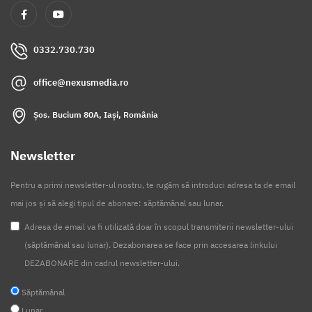
0332.730.730
office@nexusmedia.ro
Șos. Bucium 80A, Iași, România
Newsletter
Pentru a primi newsletter-ul nostru, te rugăm să introduci adresa ta de email
mai jos și să alegi tipul de abonare: săptămânal sau lunar.
Adresa de email va fi utilizată doar în scopul transmiterii newsletter-ului
(săptămânal sau lunar). Dezabonarea se face prin accesarea linkului
DEZABONARE din cadrul newsletter-ului.
Săptămânal
Lunar