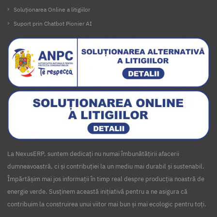
Soluționarea Online a litigiilor
Suport prin Chatbot Pionier AI
La NexusERP, suntem dedicați nu numai îmbunătățirii afacerii
dumneavoastră, ci și contribuției la un mediu mai durabil și sustenabil.
Împărtășim mai jos informații în timp real despre producția noastră de
energie verde. Susținem această inițiativă pentru a ne asigura că
contribuim la construirea unui viitor mai bun și mai ecologic pentru toți.