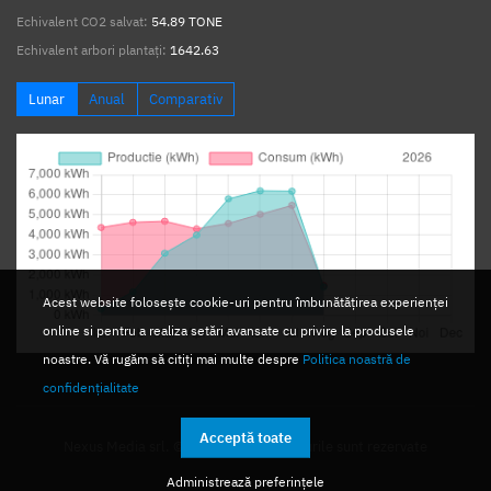
Echivalent CO2 salvat:
54.89 TONE
Echivalent arbori plantați:
1642.63
Lunar
Anual
Comparativ
Acest website folosește cookie-uri pentru îmbunătățirea experienței
online si pentru a realiza setări avansate cu privire la produsele
noastre. Vă rugăm să citiți mai multe despre
Politica noastră de
confidențialitate
Acceptă toate
Nexus Media srl. © 2026. Toate drepturile sunt rezervate
Administrează preferințele