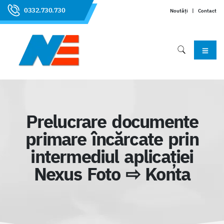
0332.730.730
Noutăți
|
Contact
Prelucrare documente
primare încărcate prin
intermediul aplicației
Nexus Foto ⇨ Konta