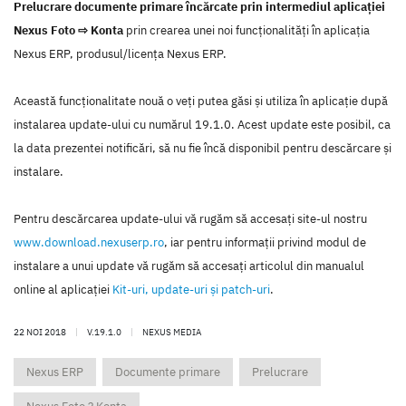
Prelucrare documente primare încărcate prin intermediul aplicației
Nexus Foto ⇨ Konta
prin crearea unei noi funcţionalităţi în aplicaţia
Nexus ERP, produsul/licenţa Nexus ERP.
Această funcţionalitate nouă o veţi putea găsi şi utiliza în aplicaţie după
instalarea update-ului cu numărul 19.1.0. Acest update este posibil, ca
la data prezentei notificări, să nu fie încă disponibil pentru descărcare şi
instalare.
Pentru descărcarea update-ului vă rugăm să accesaţi site-ul nostru
www.download.nexuserp.ro
, iar pentru informaţii privind modul de
instalare a unui update vă rugăm să accesaţi articolul din manualul
online al aplicaţiei
Kit-uri, update-uri şi patch-uri
.
22 NOI 2018
|
V.19.1.0
|
NEXUS MEDIA
Nexus ERP
Documente primare
Prelucrare