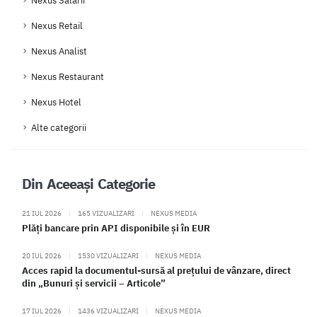
Nexus Salarii
Nexus Retail
Nexus Analist
Nexus Restaurant
Nexus Hotel
Alte categorii
Din Aceeași Categorie
21 IUL 2026
|
165 VIZUALIZARI
|
NEXUS MEDIA
Plăți bancare prin API disponibile și în EUR
20 IUL 2026
|
1530 VIZUALIZARI
|
NEXUS MEDIA
Acces rapid la documentul-sursă al prețului de vânzare, direct
din „Bunuri și servicii – Articole”
17 IUL 2026
|
1436 VIZUALIZARI
|
NEXUS MEDIA