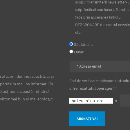
scopul transmiterii newsletter-u
(săptămânal sau lunar). Dezabo
face prin accesarea linkului
DEZABONARE din cadrul newsle
ului.
Săptămânal
Lunar
 afacerii dumneavoastră, ci și
Cod de verificare antispam (
introdu
părtășim mai jos informații în
cifre rezultatul operației
)
*
 Susținem această inițiativă
viitor mai bun și mai ecologic
=
ABONAȚI-VĂ!