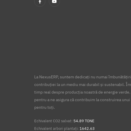
La NexusERP, suntem dedicați nu numai îmbunătățirii
contribuției la un mediu mai durabil și sustenabil. Îm
timp real despre producția noastră de energie verde.
pentru a ne asigura că contribuim la construirea unui 
pentru toți.
Echivalent CO2 salvat:
54.89 TONE
Echivalent arbori plantați:
1642.63