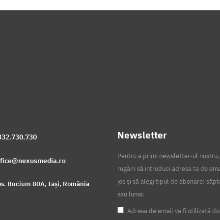
Newsletter
332.730.730
Pentru a primi newsletter-ul nostru,
ffice@nexusmedia.ro
rugăm să introduci adresa ta de ema
jos și să alegi tipul de abonare: să
s. Bucium 80A, Iași, România
sau lunar.
Adresa de email va fi utilizată do