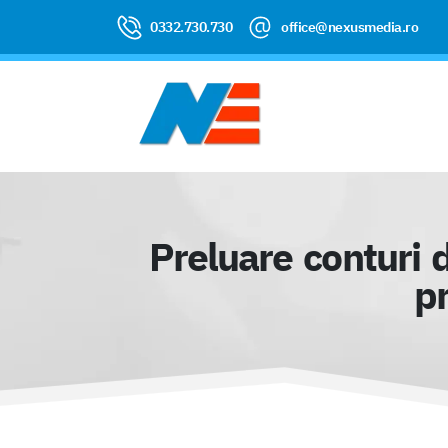
0332.730.730
office@nexusmedia.ro
Preluare conturi 
pr