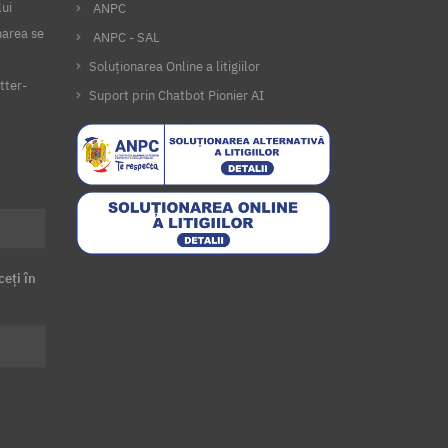
lui
ANPC
narea se
ANPC - SAL
Soluționarea Online a litigiilor
tter-
Suport prin Chatbot Pionier AI
ceți în