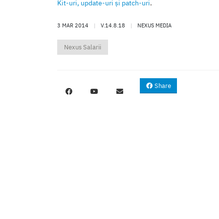
Kit-uri, update-uri şi patch-uri
.
3 MAR 2014
|
V.14.8.18
|
NEXUS MEDIA
Nexus Salarii
Share