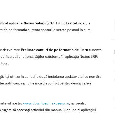
ificat aplicatia
Nexus Salarii
(v.14.10.11.) astfel incat, la
te de pe formatia curenta conturile setate pe anul in curs.
 de dezvoltare
Preluare conturi de pe formatia de lucru curenta
odificarea funcţionalităţilor existente în aplicaţia Nexus ERP,
 lucru.
ăsi şi utiliza în aplicaţie după instalarea update-ului cu numărul
ei notificări, să nu fie încă disponibil pentru descărcare şi
 site-ul nostru
www.download.nexuserp.ro
, iar pentru
 rugăm să accesaţi articolul din manualul online al aplicaţiei