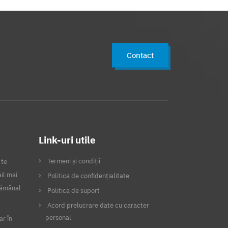
Contact
Link-uri utile
Termeni și condiții
 te
il mai
Politica de confidențialitate
ptămânal
Politica de suport
Acord prelucrare date cu caracter
personal
ar în