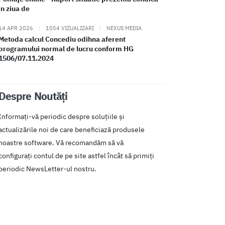
in ziua de
14 APR 2026
|
1054 VIZUALIZARI
|
NEXUS MEDIA
Metoda calcul Concediu odihna aferent
programului normal de lucru conform HG
1506/07.11.2024
Despre Noutăți
Informați-vă periodic despre soluțiile și
actualizările noi de care beneficiază produsele
noastre software. Vă recomandăm să vă
configurați contul de pe site astfel încât să primiți
periodic NewsLetter-ul nostru.