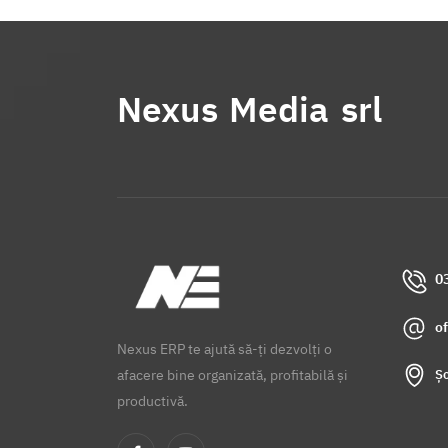
Nexus Media srl
0
o
Nexus ERP te ajută să-ți dezvolți o
Șo
afacere bine organizată, profitabilă și
productivă.