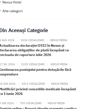
Nexus Hotel
Alte categorii
Din Aceeași Categorie
4 AUG 2026
|
1034 VIZUALIZARI
|
NEXUS MEDIA
Actualizarea declarației D112 în Nexus și
declararea obligațiilor de plată începând cu
perioada de raportare iulie 2026
17 IUL 2026
|
1335 VIZUALIZARI
|
NEXUS MEDIA
Gestionarea pontajului pentru detașările fără
suspendare
10 IUN 2026
|
1013 VIZUALIZARI
|
NEXUS MEDIA
Modificări privind concediile medicale începând
cu 1 iunie 2026
9 IUN 2026
|
755 VIZUALIZARI
|
NEXUS MEDIA
Pontaje online - Raport situatie prezenta condica