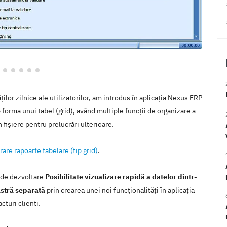
ăților zilnice ale utilizatorilor, am introdus în aplicația Nexus ERP
forma unui tabel (grid), având multiple funcții de organizare a
n fișiere pentru prelucrări ulterioare.
rare rapoarte tabelare (tip grid)
.
a de dezvoltare
Posibilitate vizualizare rapidă a datelor dintr-
astră separată
prin crearea unei noi funcţionalităţi în aplicaţia
turi clienti.