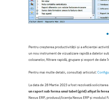
Pentru creșterea productivității și a eficienței activit
un nou instrument de vizualizare rapidă a datelor sub 
coloanelor, filtrare rapidă, grupare și export de date î
Pentru mai multe detalii, consultaţi articolul:
Configu
La data de 28 Martie 2023 a fost rezolvată solicitare
un raport sub forma unui tabel (grid) afișat în fere
Nexus ERP, produsul/licenţa Nexus ERP şi modulul Fac