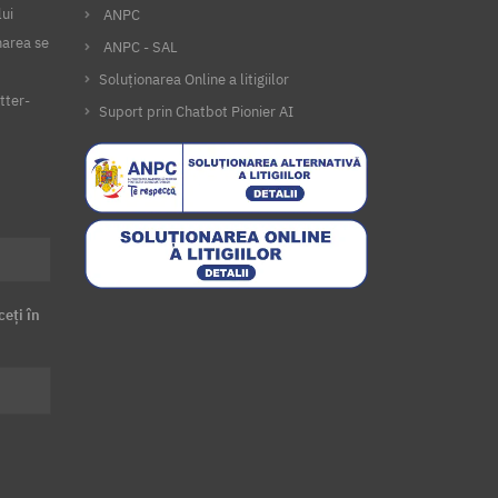
lui
ANPC
narea se
ANPC - SAL
Soluționarea Online a litigiilor
tter-
Suport prin Chatbot Pionier AI
ceți în