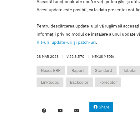
Această funcţionalitate nouă o veţi putea găsi şi util
Acest update este posibil, ca la data prezentei notific
Pentru descărcarea update-ului vă rugăm să accesaţi
informaţii privind modul de instalare a unui update vă
Kit-uri, update-uri şi patch-uri
.
28 MAR 2023
|
V.22.3.570
|
NEXUS MEDIA
Nexus ERP
Raport
Standard
Tabelar
Linktodoc
Backcolor
Forecolor
Share