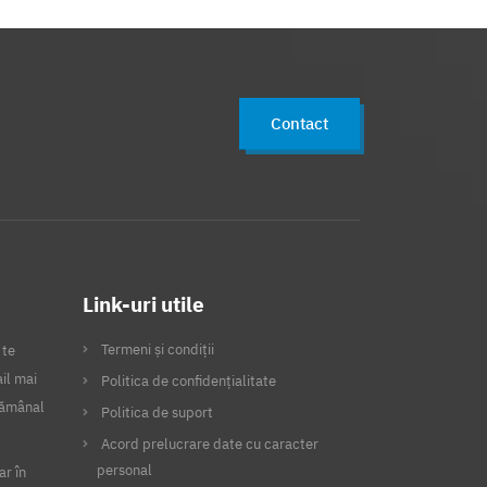
Contact
Link-uri utile
Termeni și condiții
 te
il mai
Politica de confidențialitate
ptămânal
Politica de suport
Acord prelucrare date cu caracter
personal
ar în