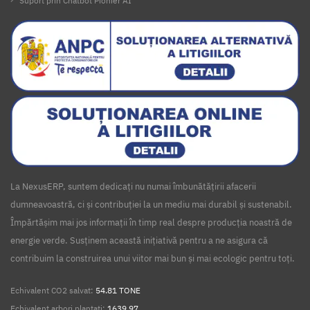
Suport prin Chatbot Pionier AI
La NexusERP, suntem dedicați nu numai îmbunătățirii afacerii
dumneavoastră, ci și contribuției la un mediu mai durabil și sustenabil.
Împărtășim mai jos informații în timp real despre producția noastră de
energie verde. Susținem această inițiativă pentru a ne asigura că
contribuim la construirea unui viitor mai bun și mai ecologic pentru toți.
Echivalent CO2 salvat:
54.81 TONE
Echivalent arbori plantați:
1639.97