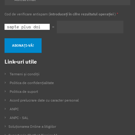
Cod de verificare antispam (
introduceți în cifre rezultatul operației
)
*
=
ABONAȚI-VĂ!
Link-uri utile
Termeni și condiții
Politica de confidențialitate
Politica de suport
Acord prelucrare date cu caracter personal
ANPC
ANPC - SAL
Soluționarea Online a litigiilor