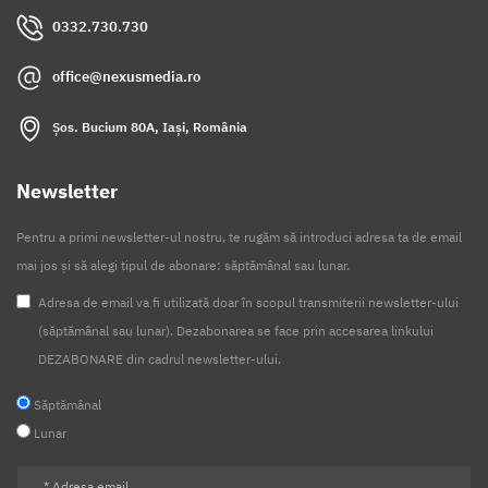
0332.730.730
office@nexusmedia.ro
Șos. Bucium 80A, Iași, România
Newsletter
Pentru a primi newsletter-ul nostru, te rugăm să introduci adresa ta de email
mai jos și să alegi tipul de abonare: săptămânal sau lunar.
Adresa de email va fi utilizată doar în scopul transmiterii newsletter-ului
(săptămânal sau lunar). Dezabonarea se face prin accesarea linkului
DEZABONARE din cadrul newsletter-ului.
Săptămânal
Lunar