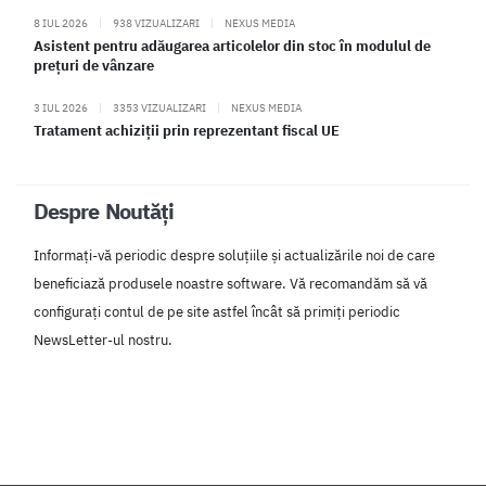
8 IUL 2026
|
938 VIZUALIZARI
|
NEXUS MEDIA
Asistent pentru adăugarea articolelor din stoc în modulul de
prețuri de vânzare
3 IUL 2026
|
3353 VIZUALIZARI
|
NEXUS MEDIA
Tratament achiziții prin reprezentant fiscal UE
Despre Noutăți
Informați-vă periodic despre soluțiile și actualizările noi de care
beneficiază produsele noastre software. Vă recomandăm să vă
configurați contul de pe site astfel încât să primiți periodic
NewsLetter-ul nostru.