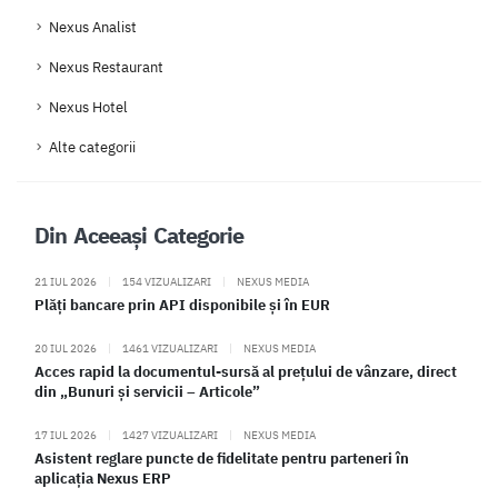
Nexus Analist
Nexus Restaurant
Nexus Hotel
Alte categorii
Din Aceeași Categorie
21 IUL 2026
|
154 VIZUALIZARI
|
NEXUS MEDIA
Plăți bancare prin API disponibile și în EUR
20 IUL 2026
|
1461 VIZUALIZARI
|
NEXUS MEDIA
Acces rapid la documentul-sursă al prețului de vânzare, direct
din „Bunuri și servicii – Articole”
17 IUL 2026
|
1427 VIZUALIZARI
|
NEXUS MEDIA
Asistent reglare puncte de fidelitate pentru parteneri în
aplicația Nexus ERP