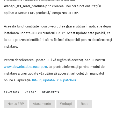
webapi_v3_read_produse
prin crearea unei noi funcţionalităţi în
aplicaţia Nexus ERP, produsul/licenţa Nexus ERP.
Această funcţionalitate nouă o veţi putea găsi şi utiliza în aplicaţie după
instalarea update-ului cu numărul 19.37. Acest update este posibil, ca
la data prezentei notificări, să nu fie încă disponibil pentru descărcare şi
instalare.
Pentru descărcarea update-ului vă rugăm să accesaţi site-ul nostru
www.download.nexuserp.ro
, iar pentru informaţii privind modul de
instalare a unui update vă rugăm să accesaţi articolul din manualul
online al aplicaţiei
Kit-uri, update-uri şi patch-uri
.
29 NOI 2019
|
V.19.38.0
|
NEXUS MEDIA
Nexus ERP
Atasamente
Webapi
Read