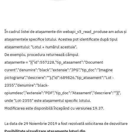
În cadrul listei de atașamente din webapi_v3_read_produse am adus și
atașamentele specifice lotului. Acestea pot identificate după tipul
atașamentului: "Lotul + numărul acestuia".
De exemplu, procedura returnează câmpul
atașamente = "[{"id":557228,"tip_atasament":"Document
curent","denumire":"black","extensie":"JPG","tip_doc":"Imagine
pictograma","descriere":""},{"id":689826,"tip_atasament":"Lot -
2355","denumire":"black-
opiumdesc","extensie":"PDF","tip_doc":"Atasament","descriere":""}]",
unde "Lot-2355" este atașamentul specific lotului.
Modificarea este disponibilă începând cu versiunea 19.37.
La data de 29 Noiembrie 2019 a fost rezolvată solicitarea de dezvoltare
Posibilitate vizualizare atașamente loturi din