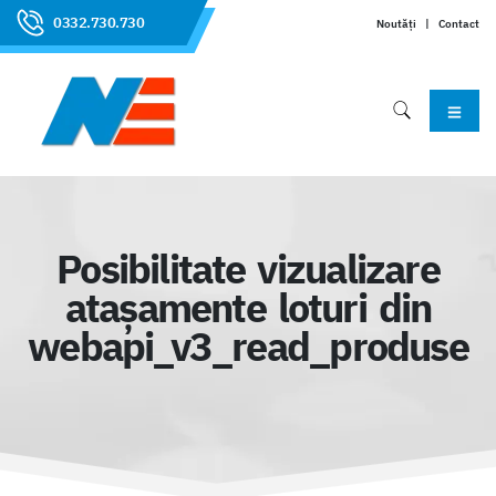
0332.730.730
Noutăți
|
Contact
Posibilitate vizualizare
atașamente loturi din
webapi_v3_read_produse