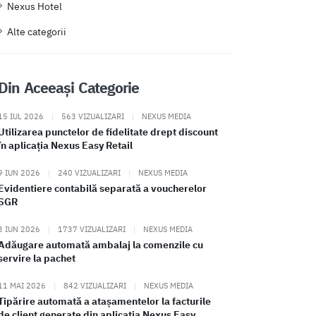
Nexus Hotel
Alte categorii
Din Aceeași Categorie
15 IUL 2026
|
563 VIZUALIZARI
|
NEXUS MEDIA
Utilizarea punctelor de fidelitate drept discount
în aplicația Nexus Easy Retail
9 IUN 2026
|
240 VIZUALIZARI
|
NEXUS MEDIA
Evidentiere contabilă separată a voucherelor
SGR
3 IUN 2026
|
1737 VIZUALIZARI
|
NEXUS MEDIA
Adăugare automată ambalaj la comenzile cu
servire la pachet
11 MAI 2026
|
842 VIZUALIZARI
|
NEXUS MEDIA
Tipărire automată a atașamentelor la facturile
de client generate din aplicația Nexus Easy