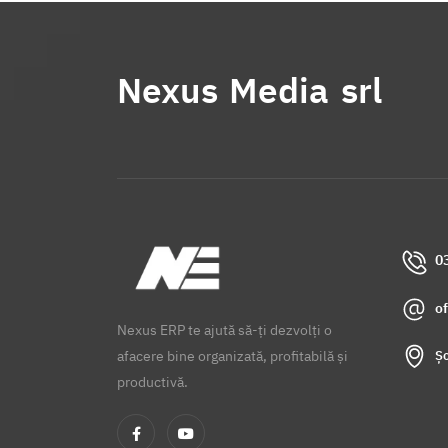
Nexus Media srl
0
o
Nexus ERP te ajută să-ți dezvolți o
Șo
afacere bine organizată, profitabilă și
productivă.