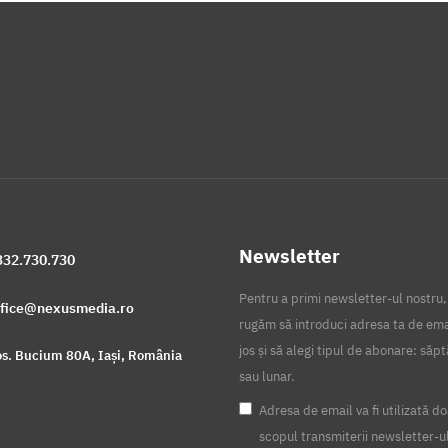
Newsletter
332.730.730
Pentru a primi newsletter-ul nostru,
ffice@nexusmedia.ro
rugăm să introduci adresa ta de ema
jos și să alegi tipul de abonare: să
s. Bucium 80A, Iași, România
sau lunar.
Adresa de email va fi utilizată do
scopul transmiterii newsletter-u