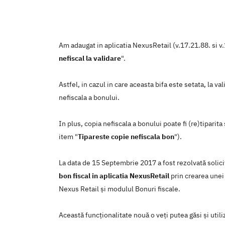
Am adaugat in aplicatia NexusRetail (v.17.21.88. si v.
nefiscal la validare
".
Astfel, in cazul in care aceasta bifa este setata, la va
nefiscala a bonului.
In plus, copia nefiscala a bonului poate fi (re)tiparita
item "
Tipareste copie nefiscala bon
").
La data de 15 Septembrie 2017 a fost rezolvată solic
bon fiscal in aplicatia NexusRetail
prin crearea unei 
Nexus Retail şi modulul Bonuri fiscale.
Această funcţionalitate nouă o veţi putea găsi şi util