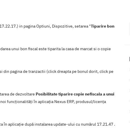
17.22.17.) in pagina Optiuni, Dispozitive, setarea "
Tiparire bon
lidarea unui bon fiscal este tiparita la casa de marcat si o copie
 si din pagina de tranzactii (click dreapta pe bonul dorit, click pe
itarea de dezvoltare
Posibilitate tiparire copie nefiscala a unui
noi funcţionalităţi în aplicaţia Nexus ERP, produsul/licenţa
iza în aplicaţie după instalarea update-ului cu numărul 17.21.47 .