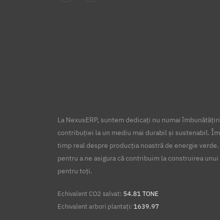
La NexusERP, suntem dedicați nu numai îmbunătățirii
contribuției la un mediu mai durabil și sustenabil. Îm
timp real despre producția noastră de energie verde.
pentru a ne asigura că contribuim la construirea unui 
pentru toți.
Echivalent CO2 salvat:
54.81 TONE
Echivalent arbori plantați:
1639.97