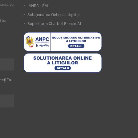
narea se
ANPC - SAL
Soluționarea Online a litigiilor
tter-
Suport prin Chatbot Pionier AI
ceți în