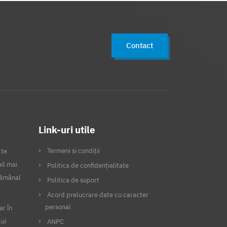
Contact
Link-uri utile
Termeni și condiții
 te
il mai
Politica de confidențialitate
ptămânal
Politica de suport
Acord prelucrare date cu caracter
personal
ar în
lui
ANPC