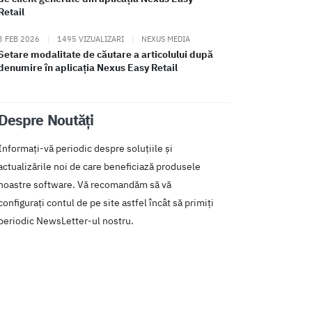
Retail
3 FEB 2026
|
1495 VIZUALIZARI
|
NEXUS MEDIA
Setare modalitate de căutare a articolului după
denumire în aplicația Nexus Easy Retail
Despre Noutăți
Informați-vă periodic despre soluțiile și
actualizările noi de care beneficiază produsele
noastre software. Vă recomandăm să vă
configurați contul de pe site astfel încât să primiți
periodic NewsLetter-ul nostru.