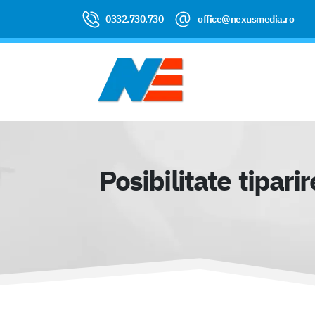
0332.730.730
office@nexusmedia.ro
Posibilitate tipari