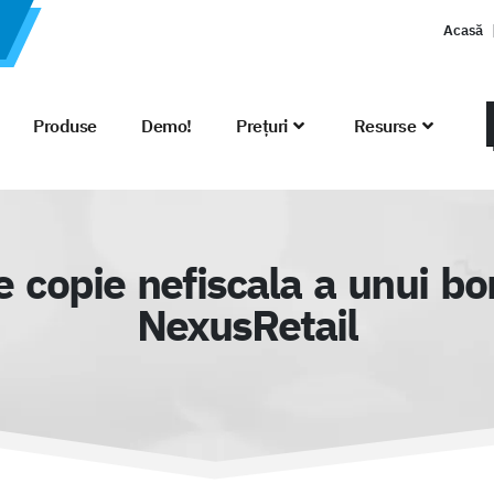
Acasă
Produse
Demo!
Prețuri
Resurse
re copie nefiscala a unui bon
NexusRetail