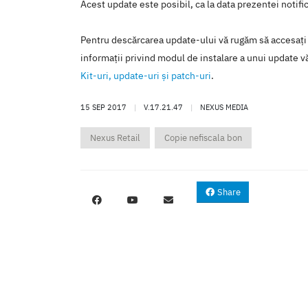
Acest update este posibil, ca la data prezentei notific
Pentru descărcarea update-ului vă rugăm să accesaţi
informaţii privind modul de instalare a unui update vă
Kit-uri, update-uri şi patch-uri
.
15 SEP 2017
|
V.17.21.47
|
NEXUS MEDIA
Nexus Retail
Copie nefiscala bon
Share