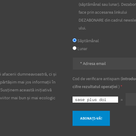
(săptămânal sau lunar). Dezabo
face prin accesarea linkului
DEZABONARE din cadrul newsle
ului.
Săptămânal
Lunar
 afacerii dumneavoastră, ci și
Cod de verificare antispam (
introdu
părtășim mai jos informații în
cifre rezultatul operației
)
*
 Susținem această inițiativă
viitor mai bun și mai ecologic
=
ABONAȚI-VĂ!