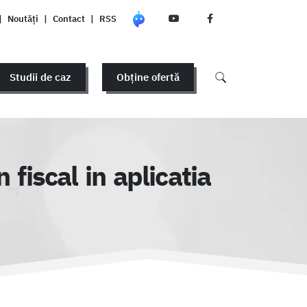
|
Noutăți
|
Contact
|
RSS
Studii de caz
Obține ofertă
 fiscal in aplicatia