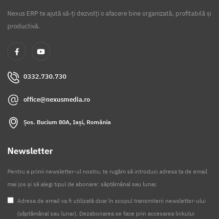
Nexus ERP te ajută să-ți dezvolți o afacere bine organizată, profitabilă și
productivă.
0332.730.730
office@nexusmedia.ro
Șos. Bucium 80A, Iași, România
Newsletter
Pentru a primi newsletter-ul nostru, te rugăm să introduci adresa ta de email
mai jos și să alegi tipul de abonare: săptămânal sau lunar.
Adresa de email va fi utilizată doar în scopul transmiterii newsletter-ului
(săptămânal sau lunar). Dezabonarea se face prin accesarea linkului