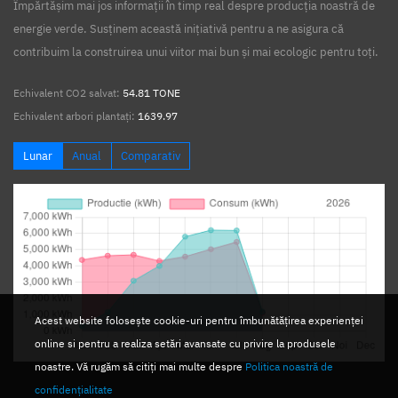
Împărtășim mai jos informații în timp real despre producția noastră de
energie verde. Susținem această inițiativă pentru a ne asigura că
contribuim la construirea unui viitor mai bun și mai ecologic pentru toți.
Echivalent CO2 salvat:
54.81 TONE
Echivalent arbori plantați:
1639.97
Lunar
Anual
Comparativ
Acest website folosește cookie-uri pentru îmbunătățirea experienței
online si pentru a realiza setări avansate cu privire la produsele
noastre. Vă rugăm să citiți mai multe despre
Politica noastră de
confidențialitate