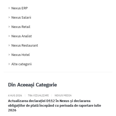
Nexus ERP
Nexus Salarii
Nexus Retail
Nexus Analist
Nexus Restaurant
Nexus Hotel
Alte categorii
Din Aceeași Categorie
4 AUG 2026
|
786 VIZUALIZARI
|
NEXUS MEDIA
Actualizarea declarației D112 în Nexus și declararea
obligațiilor de plată începând cu perioada de raportare iulie
2026