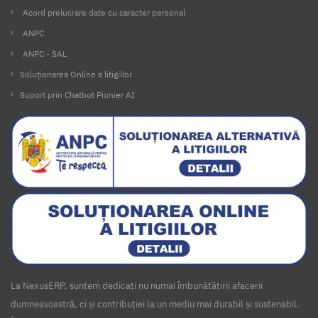
Acord prelucrare date cu caracter personal
ANPC
ANPC - SAL
Soluționarea Online a litigiilor
Suport prin Chatbot Pionier AI
La NexusERP, suntem dedicați nu numai îmbunătățirii afacerii
dumneavoastră, ci și contribuției la un mediu mai durabil și sustenabil.