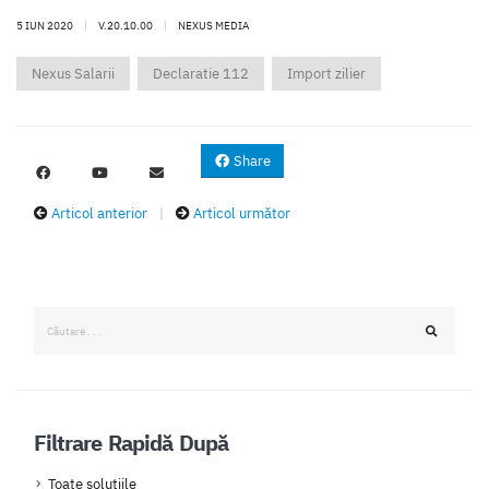
5 IUN 2020
|
V.20.10.00
|
NEXUS MEDIA
Nexus Salarii
Declaratie 112
Import zilier
Share
Articol anterior
|
Articol următor
Filtrare Rapidă După
Toate solutiile