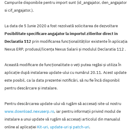
Campurile disponibile pentru import sunt (id_angajator, den_angajator
si cif_angajator.).
La data de 5 Iunie 2020 a fost rezolvată solicitarea de dezvoltare
Posibilitate specificare angajator la importul zilierilor direct in
Declaratia 112
prin modificarea funcţionalităţilor existente în aplicaţia
Nexus ERP, produsul/licenţa Nexus Salarii şi modulul Declaratia 112 .
Această modificare de funcţionalitate o veţi putea regăsi şi utiliza în
aplicaţie după instalarea update-ului cu numărul 20.11. Acest update
este posibil, ca la data prezentei notificări, să nu fie încă disponibil
pentru descărcare şi instalare.
Pentru descărcarea update-ului vă rugăm să accesaţi site-ul nostru
www.download.nexuserp.ro
, iar pentru informaţii privind modul de
instalare a unui update vă rugăm să accesaţi articolul din manualul
online al aplicaţiei
Kit-uri, update-uri şi patch-uri
.