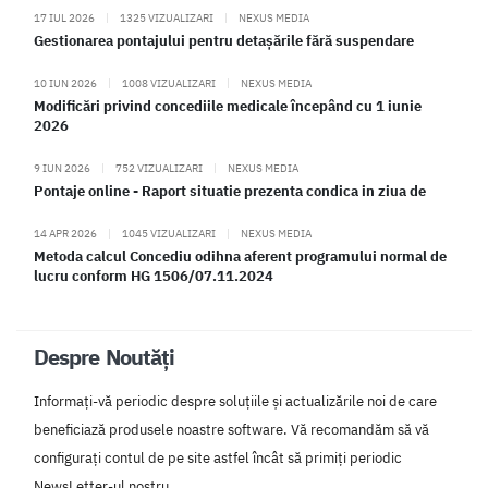
17 IUL 2026
|
1325 VIZUALIZARI
|
NEXUS MEDIA
Gestionarea pontajului pentru detașările fără suspendare
10 IUN 2026
|
1008 VIZUALIZARI
|
NEXUS MEDIA
Modificări privind concediile medicale începând cu 1 iunie
2026
9 IUN 2026
|
752 VIZUALIZARI
|
NEXUS MEDIA
Pontaje online - Raport situatie prezenta condica in ziua de
14 APR 2026
|
1045 VIZUALIZARI
|
NEXUS MEDIA
Metoda calcul Concediu odihna aferent programului normal de
lucru conform HG 1506/07.11.2024
Despre Noutăți
Informați-vă periodic despre soluțiile și actualizările noi de care
beneficiază produsele noastre software. Vă recomandăm să vă
configurați contul de pe site astfel încât să primiți periodic
NewsLetter-ul nostru.