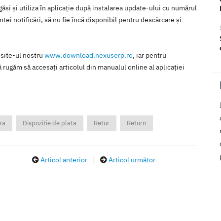
ăsi şi utiliza în aplicaţie după instalarea update-ului cu numărul
tei notificări, să nu fie încă disponibil pentru descărcare şi
 site-ul nostru
www.download.nexuserp.ro
, iar pentru
 rugăm să accesaţi articolul din manualul online al aplicaţiei
ra
Dispozitie de plata
Retur
Return
Articol anterior
|
Articol următor