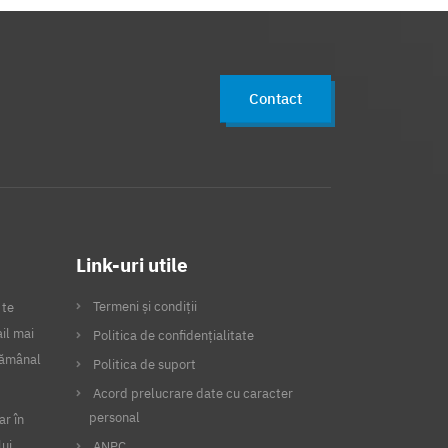
Contact
Link-uri utile
Termeni și condiții
 te
il mai
Politica de confidențialitate
ptămânal
Politica de suport
Acord prelucrare date cu caracter
personal
ar în
lui
ANPC