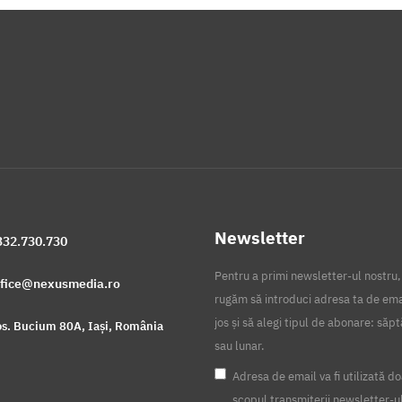
Newsletter
332.730.730
Pentru a primi newsletter-ul nostru,
ffice@nexusmedia.ro
rugăm să introduci adresa ta de ema
jos și să alegi tipul de abonare: să
s. Bucium 80A, Iași, România
sau lunar.
Adresa de email va fi utilizată do
scopul transmiterii newsletter-u