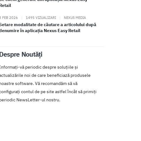
Retail
3 FEB 2026
|
1495 VIZUALIZARI
|
NEXUS MEDIA
Setare modalitate de căutare a articolului după
denumire în aplicația Nexus Easy Retail
Despre Noutăți
Informați-vă periodic despre soluțiile și
actualizările noi de care beneficiază produsele
noastre software. Vă recomandăm să vă
configurați contul de pe site astfel încât să primiți
periodic NewsLetter-ul nostru.