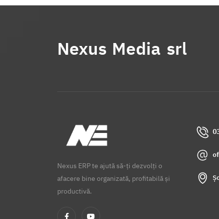
Nexus Media srl
0
o
Nexus ERP te ajută să-ți dezvolți o
Șo
afacere bine organizată, profitabilă și
productivă.