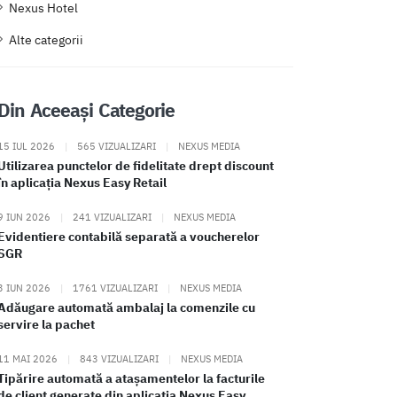
Nexus Hotel
Alte categorii
Din Aceeași Categorie
15 IUL 2026
|
565 VIZUALIZARI
|
NEXUS MEDIA
Utilizarea punctelor de fidelitate drept discount
în aplicația Nexus Easy Retail
9 IUN 2026
|
241 VIZUALIZARI
|
NEXUS MEDIA
Evidentiere contabilă separată a voucherelor
SGR
3 IUN 2026
|
1761 VIZUALIZARI
|
NEXUS MEDIA
Adăugare automată ambalaj la comenzile cu
servire la pachet
11 MAI 2026
|
843 VIZUALIZARI
|
NEXUS MEDIA
Tipărire automată a atașamentelor la facturile
de client generate din aplicația Nexus Easy