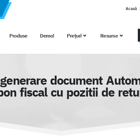
Acasă
Produse
Demo!
Prețuri
Resurse
e generare document Autom
bon fiscal cu pozitii de retu