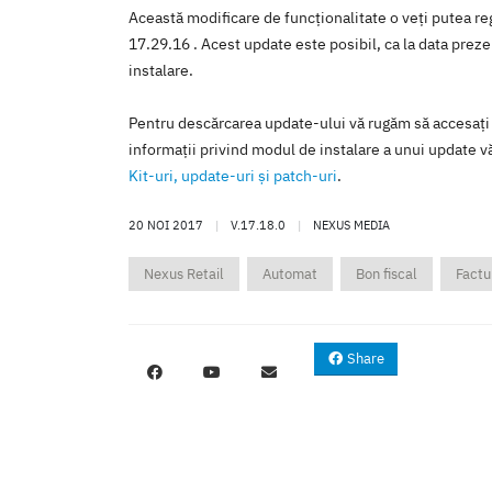
Această modificare de funcţionalitate o veţi putea reg
17.29.16 . Acest update este posibil, ca la data prezen
instalare.
Pentru descărcarea update-ului vă rugăm să accesaţi
informaţii privind modul de instalare a unui update vă
Kit-uri, update-uri şi patch-uri
.
20 NOI 2017
|
V.17.18.0
|
NEXUS MEDIA
Nexus Retail
Automat
Bon fiscal
Factu
Share