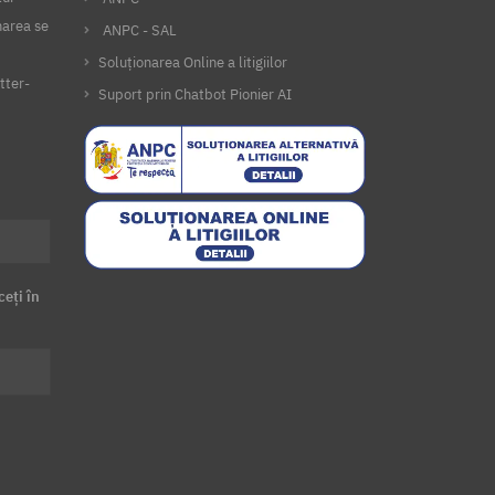
narea se
ANPC - SAL
Soluționarea Online a litigiilor
tter-
Suport prin Chatbot Pionier AI
ceți în