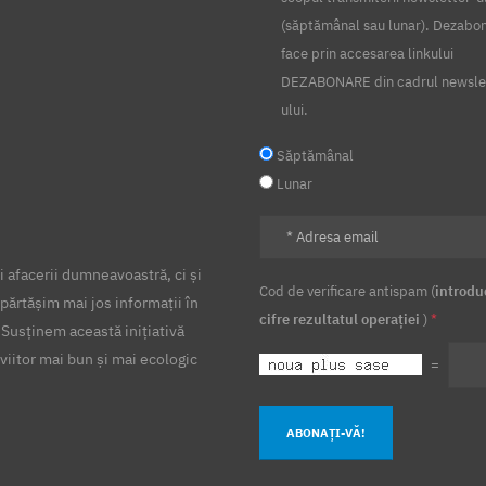
(săptămânal sau lunar). Dezabo
face prin accesarea linkului
DEZABONARE din cadrul newsle
ului.
Săptămânal
Lunar
 afacerii dumneavoastră, ci și
Cod de verificare antispam (
introdu
părtășim mai jos informații în
cifre rezultatul operației
)
*
 Susținem această inițiativă
viitor mai bun și mai ecologic
=
ABONAȚI-VĂ!