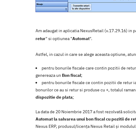
Am adaugat in aplicatia NexusRetail (v.17.29.16) in pa
retur
" si optiunea "
Automat
".
Astfel, in cazul in care se alege aceasta optiune, atun
pentru bonurile fiscale care contin pozitii de retur 
genereaza un
Bon fiscal
;
pentru bonurile fiscale ce contin pozitii de retur i
bonurilor ce au si retur si produse cu +, totalul ram
dispozitie de plata
;
La data de 20 Noiembrie 2017 a fost rezolvată solici
Automat la salvarea unui bon fiscal cu pozitii de re
Nexus ERP, produsul/licenţa Nexus Retail şi modulul 