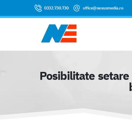
0332.730.730
office@nexusmedia.ro
Posibilitate setar