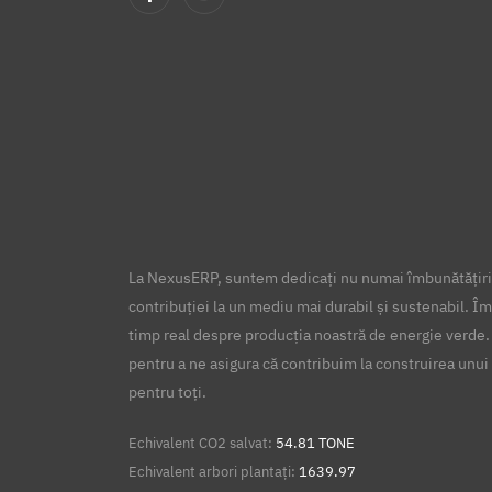
La NexusERP, suntem dedicați nu numai îmbunătățirii
contribuției la un mediu mai durabil și sustenabil. Îm
timp real despre producția noastră de energie verde.
pentru a ne asigura că contribuim la construirea unui 
pentru toți.
Echivalent CO2 salvat:
54.81 TONE
Echivalent arbori plantați:
1639.97