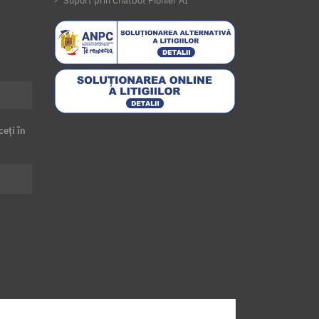
Suport prin Chatbot Pionier AI
ceți în