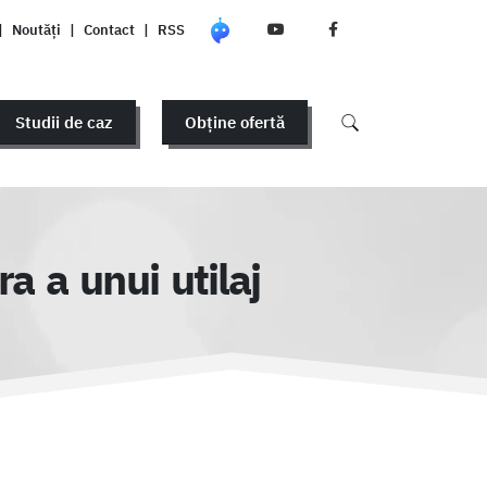
|
Noutăți
|
Contact
|
RSS
Studii de caz
Obține ofertă
a a unui utilaj