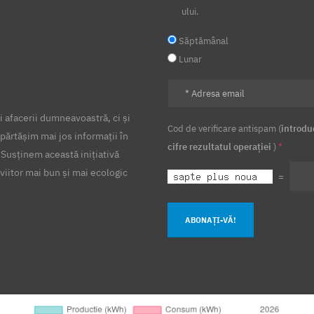
ului.
Săptămânal
Lunar
 afacerii dumneavoastră, ci și
Cod de verificare antispam (
introdu
părtășim mai jos informații în
cifre rezultatul operației
)
*
 Susținem această inițiativă
viitor mai bun și mai ecologic
=
ABONAȚI-VĂ!