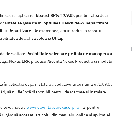
in cadrul aplicatiei
NexusERP(v.17.9.0)
, posibilitatea de a
ionalitate se gaseste in:
optiunea Deschide -> Repartizare
i -> Repartizare
. De asemenea, am introdus in raportul
sibilitatea de a afisa coloana
Utilaj
.
a de dezvoltare
Posibilitate selectare pe linia de manopera a
plicaţia Nexus ERP, produsul/licenţa Nexus Productie şi modulul
iza în aplicaţie după instalarea update-ului cu numărul 17.9.0 .
ări, să nu fie încă disponibil pentru descărcare şi instalare.
 site-ul nostru
www.download.nexuserp.ro
, iar pentru
 rugăm să accesaţi articolul din manualul online al aplicaţiei