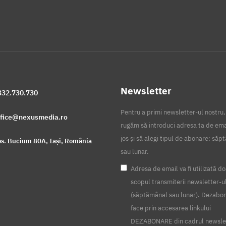
Newsletter
332.730.730
Pentru a primi newsletter-ul nostru,
ffice@nexusmedia.ro
rugăm să introduci adresa ta de ema
jos și să alegi tipul de abonare: să
s. Bucium 80A, Iași, România
sau lunar.
Adresa de email va fi utilizată do
scopul transmiterii newsletter-u
(săptămânal sau lunar). Dezabo
face prin accesarea linkului
DEZABONARE din cadrul newsle