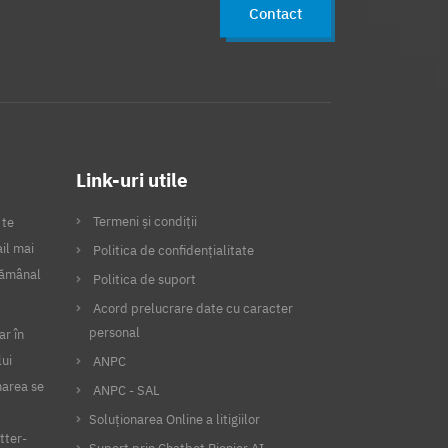
Contact
Link-uri utile
Termeni și condiții
 te
il mai
Politica de confidențialitate
ptămânal
Politica de suport
Acord prelucrare date cu caracter
personal
ar în
lui
ANPC
narea se
ANPC - SAL
Soluționarea Online a litigiilor
tter-