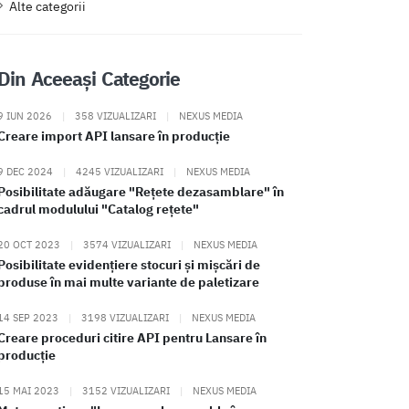
Alte categorii
Din Aceeași Categorie
9 IUN 2026
|
358 VIZUALIZARI
|
NEXUS MEDIA
Creare import API lansare în producție
9 DEC 2024
|
4245 VIZUALIZARI
|
NEXUS MEDIA
Posibilitate adăugare "Rețete dezasamblare" în
cadrul modulului "Catalog rețete"
20 OCT 2023
|
3574 VIZUALIZARI
|
NEXUS MEDIA
Posibilitate evidențiere stocuri și mișcări de
produse în mai multe variante de paletizare
14 SEP 2023
|
3198 VIZUALIZARI
|
NEXUS MEDIA
Creare proceduri citire API pentru Lansare în
producție
15 MAI 2023
|
3152 VIZUALIZARI
|
NEXUS MEDIA