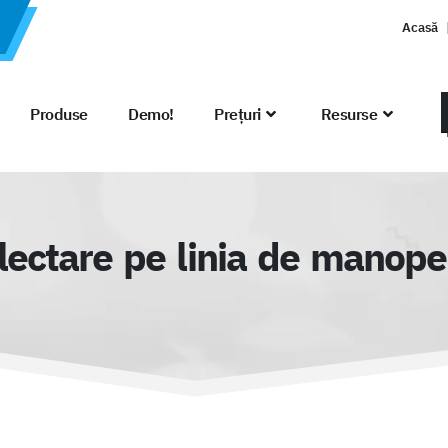
Acasă
Produse
Demo!
Prețuri
Resurse
electare pe linia de manoper