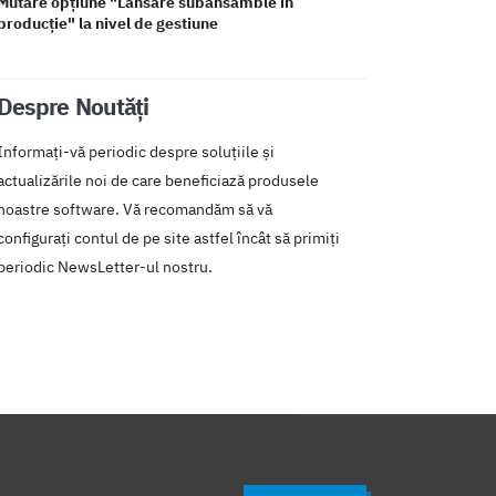
Mutare opțiune "Lansare subansamble în
producție" la nivel de gestiune
Despre Noutăți
Informați-vă periodic despre soluțiile și
actualizările noi de care beneficiază produsele
noastre software. Vă recomandăm să vă
configurați contul de pe site astfel încât să primiți
periodic NewsLetter-ul nostru.