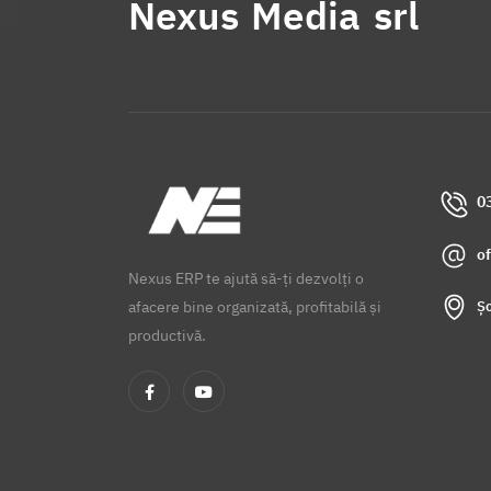
Nexus Media srl
0
o
Nexus ERP te ajută să-ți dezvolți o
Șo
afacere bine organizată, profitabilă și
productivă.