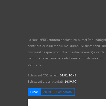
La NexusERP, suntem dedicați nu numai îmbunătățirii
contribuției la un mediu mai durabil și sustenabil. Îm
timp real despre producția noastră de energie verde.
pentru a ne asigura că contribuim la construirea unui 
pentru toți.
Echivalent CO2 salvat:
54.81 TONE
Echivalent arbori plantați:
1639.97
Lunar
Anual
Comparativ