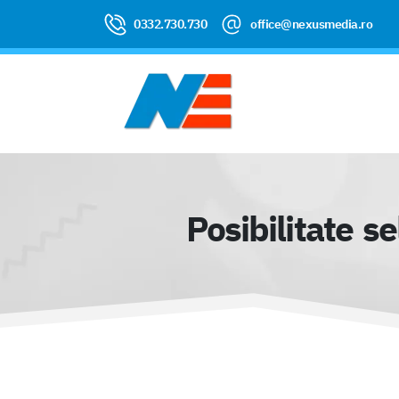
0332.730.730
office@nexusmedia.ro
Posibilitate s