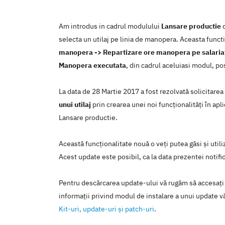
Am introdus in cadrul modulului
Lansare productie
d
selecta un utilaj pe linia de manopera. Aceasta funct
manopera -> Repartizare ore manopera pe salariat
Manopera executata
, din cadrul aceluiasi modul, po
La data de 28 Martie 2017 a fost rezolvată solicitare
unui utilaj
prin crearea unei noi funcţionalităţi în a
Lansare productie.
Această funcţionalitate nouă o veţi putea găsi şi util
Acest update este posibil, ca la data prezentei notific
Pentru descărcarea update-ului vă rugăm să accesaţi
informaţii privind modul de instalare a unui update vă
Kit-uri, update-uri şi patch-uri
.