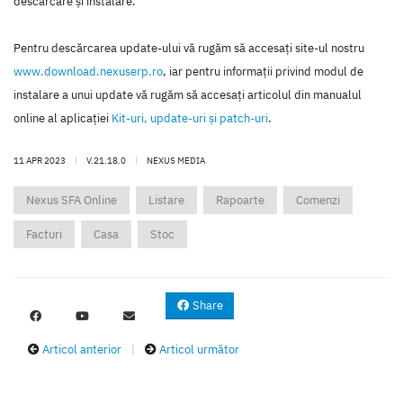
descărcare şi instalare.
Pentru descărcarea update-ului vă rugăm să accesaţi site-ul nostru
www.download.nexuserp.ro
, iar pentru informaţii privind modul de
instalare a unui update vă rugăm să accesaţi articolul din manualul
online al aplicaţiei
Kit-uri, update-uri şi patch-uri
.
11 APR 2023
|
V.21.18.0
|
NEXUS MEDIA
Nexus SFA Online
Listare
Rapoarte
Comenzi
Facturi
Casa
Stoc
Share
Articol anterior
|
Articol următor