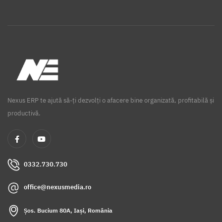
Nexus ERP te ajută să-ți dezvolți o afacere bine organizată, profitabilă și
productivă.
0332.730.730
office@nexusmedia.ro
Șos. Bucium 80A, Iași, România