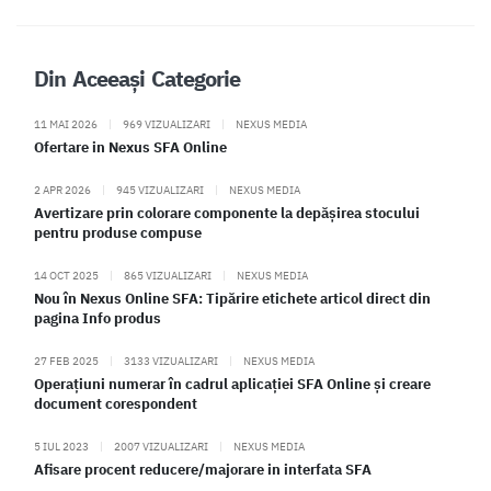
Din Aceeași Categorie
11 MAI 2026
|
969 VIZUALIZARI
|
NEXUS MEDIA
Ofertare in Nexus SFA Online
2 APR 2026
|
945 VIZUALIZARI
|
NEXUS MEDIA
Avertizare prin colorare componente la depășirea stocului
pentru produse compuse
14 OCT 2025
|
865 VIZUALIZARI
|
NEXUS MEDIA
Nou în Nexus Online SFA: Tipărire etichete articol direct din
pagina Info produs
27 FEB 2025
|
3133 VIZUALIZARI
|
NEXUS MEDIA
Operațiuni numerar în cadrul aplicației SFA Online și creare
document corespondent
5 IUL 2023
|
2007 VIZUALIZARI
|
NEXUS MEDIA
Afisare procent reducere/majorare in interfata SFA