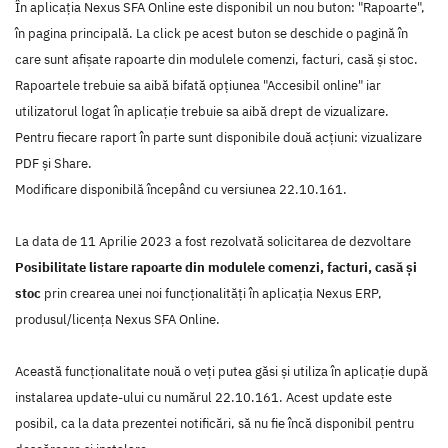
În aplicația Nexus SFA Online este disponibil un nou buton: "Rapoarte",
în pagina principală. La click pe acest buton se deschide o pagină în
care sunt afișate rapoarte din modulele comenzi, facturi, casă și stoc.
Rapoartele trebuie sa aibă bifată opțiunea "Accesibil online" iar
utilizatorul logat în aplicație trebuie sa aibă drept de vizualizare.
Pentru fiecare raport în parte sunt disponibile două acțiuni: vizualizare
PDF și Share.
Modificare disponibilă începând cu versiunea 22.10.161.
La data de 11 Aprilie 2023 a fost rezolvată solicitarea de dezvoltare
Posibilitate listare rapoarte din modulele comenzi, facturi, casă și
stoc
prin crearea unei noi funcţionalităţi în aplicaţia Nexus ERP,
produsul/licenţa Nexus SFA Online.
Această funcţionalitate nouă o veţi putea găsi şi utiliza în aplicaţie după
instalarea update-ului cu numărul 22.10.161. Acest update este
posibil, ca la data prezentei notificări, să nu fie încă disponibil pentru