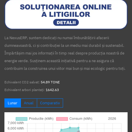
La NexusERP, suntem dedicați nu numai îmbunătățirii afacerii
dumneavoastră, ci și contribuției la un mediu mai durabil și sustenabil.
Împărtășim mai jos informații în timp real despre producția noastră de
energie verde. Susținem această inițiativă pentru a ne asigura că
contribuim la construirea unui viitor mai bun și mai ecologic pentru toți.
Echivalent CO2 salvat:
54.89 TONE
Echivalent arbori plantați:
1642.63
Lunar
Anual
Comparativ