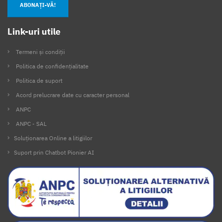
ABONAȚI-VĂ!
Link-uri utile
Termeni și condiții
Politica de confidențialitate
Politica de suport
Acord prelucrare date cu caracter personal
ANPC
ANPC - SAL
Soluționarea Online a litigiilor
Suport prin Chatbot Pionier AI