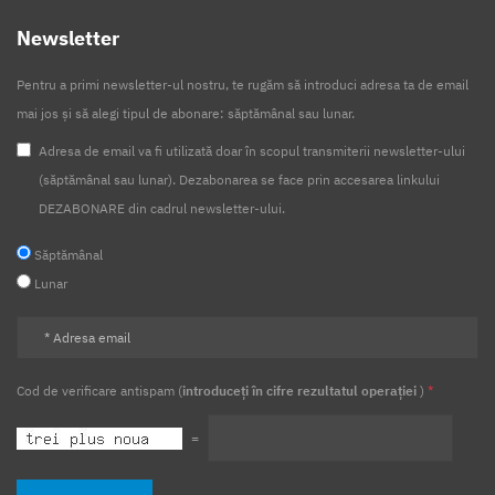
Newsletter
Pentru a primi newsletter-ul nostru, te rugăm să introduci adresa ta de email
mai jos și să alegi tipul de abonare: săptămânal sau lunar.
Adresa de email va fi utilizată doar în scopul transmiterii newsletter-ului
(săptămânal sau lunar). Dezabonarea se face prin accesarea linkului
DEZABONARE din cadrul newsletter-ului.
Săptămânal
Lunar
Cod de verificare antispam (
introduceți în cifre rezultatul operației
)
*
=