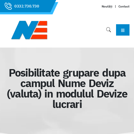
0332.730.730
Noutăți
|
Contact
Posibilitate grupare dupa
campul Nume Deviz
(valuta) in modulul Devize
lucrari