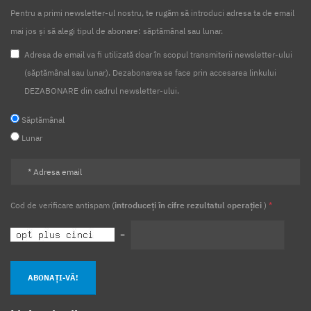
Pentru a primi newsletter-ul nostru, te rugăm să introduci adresa ta de email
mai jos și să alegi tipul de abonare: săptămânal sau lunar.
Adresa de email va fi utilizată doar în scopul transmiterii newsletter-ului
(săptămânal sau lunar). Dezabonarea se face prin accesarea linkului
DEZABONARE din cadrul newsletter-ului.
Săptămânal
Lunar
Cod de verificare antispam (
introduceți în cifre rezultatul operației
)
*
=
ABONAȚI-VĂ!