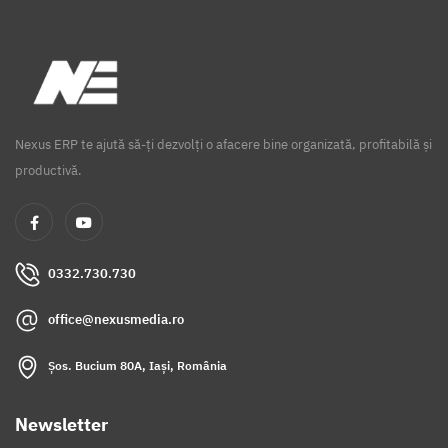
Nexus ERP te ajută să-ți dezvolți o afacere bine organizată, profitabilă și
productivă.
0332.730.730
office@nexusmedia.ro
Șos. Bucium 80A, Iași, România
Newsletter