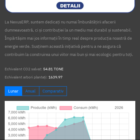
La NexusERP, suntem dedicați nu numai îmbunătățirii afacerii
dumneavoastră, ci și contribuției la un mediu mai durabil și sustenabil.
Împărtășim mai jos informații în timp real despre producția noastră de
energie verde. Susținem această inițiativă pentru a ne asigura că
contribuim la construirea unui viitor mai bun și mai ecologic pentru toți.
Echivalent CO2 salvat:
54.81 TONE
Echivalent arbori plantați:
1639.97
Lunar
Anual
Comparativ