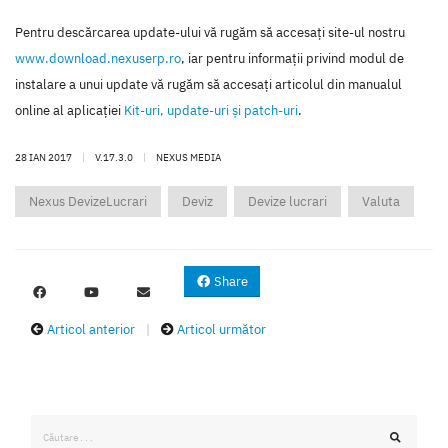
Pentru descărcarea update-ului vă rugăm să accesaţi site-ul nostru
www.download.nexuserp.ro
, iar pentru informaţii privind modul de
instalare a unui update vă rugăm să accesaţi articolul din manualul
online al aplicaţiei
Kit-uri, update-uri şi patch-uri
.
28 IAN 2017
|
V.17.3.0
|
NEXUS MEDIA
Nexus DevizeLucrari
Deviz
Devize lucrari
Valuta
Share
Articol anterior
|
Articol următor