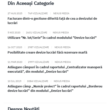
Din Aceeași Categorie
27 AUG 2025
|
769 VIZUALIZARI
|
NEXUS MEDIA
Facturare dintr-o gestiune diferită față de cea a devizului de
lucrări
5 NOI 2020
|
2631 VIZUALIZARI
|
NEXUS MEDIA
Utilizare "Nr. lot/Serie" în cadrul modulului "Devize lucrări"
16 OCT 2020
|
2987 VIZUALIZARI
|
NEXUS MEDIA
Posibilitate creare devize lucrări fără rezervare marfă
11 MAR 2020
|
2997 VIZUALIZARI
|
NEXUS MEDIA
Adăugare câmpuri în cadrul raportului „Centralizator manoperă
executată”, din modulul „Devize lucrări”
10 IUL 2019
|
3084 VIZUALIZARI
|
NEXUS MEDIA
Adăugare câmp „Număr proiect” în cadrul raportului „Borderou
devize lucrări” din modulul „Devize lucrări”
Despre Noutăți