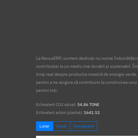
La NexusERP, suntem dedicați nu numai îmbunătățirii
contribuției la un mediu mai durabil și sustenabil. Îm
timp real despre producția noastră de energie verde.
pentru a ne asigura că contribuim la construirea unui 
pentru toți.
Echivalent CO2 salvat:
54.86 TONE
Echivalent arbori plantați:
1641.52
Lunar
Anual
Comparativ