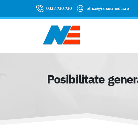
0332.730.730
office@nexusmedia.ro
Posibilitate gene