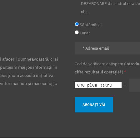
DEZABONARE din cadrul newsle
ului.
Săptămânal
Lunar
 afacerii dumneavoastră, ci și
Cod de verificare antispam (
introdu
părtășim mai jos informații în
cifre rezultatul operației
)
*
 Susținem această inițiativă
viitor mai bun și mai ecologic
=
ABONAȚI-VĂ!