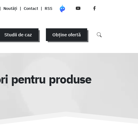
|
Noutăți
|
Contact
|
RSS
Studii de caz
Obține ofertă
ori pentru produse