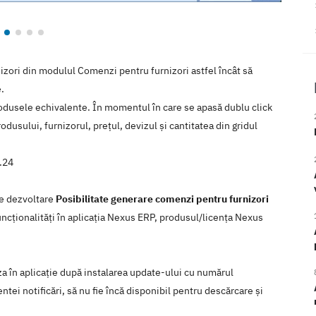
zori din modulul Comenzi pentru furnizori astfel încât să
.
i produsele echivalente. În momentul în care se apasă dublu click
usului, furnizorul, prețul, devizul și cantitatea din gridul
8.24
de dezvoltare
Posibilitate generare comenzi pentru furnizori
uncţionalităţi în aplicaţia Nexus ERP, produsul/licenţa Nexus
iza în aplicaţie după instalarea update-ului cu numărul
tei notificări, să nu fie încă disponibil pentru descărcare şi