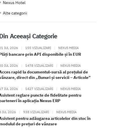
Nexus Hotel
Alte categorii
Din Aceeași Categorie
21 IUL 2026
|
155 VIZUALIZARI
|
NEXUS MEDIA
Plăți bancare prin API disponibile și în EUR
20 IUL 2026
|
1478 VIZUALIZARI
|
NEXUS MEDIA
Acces rapid la documentul-sursă al prețului de
vânzare, direct din „Bunuri și servicii – Articole”
17 IUL 2026
|
1427 VIZUALIZARI
|
NEXUS MEDIA
Asistent reglare puncte de fidelitate pentru
parteneri în aplicația Nexus ERP
8 IUL 2026
|
938 VIZUALIZARI
|
NEXUS MEDIA
Asistent pentru adăugarea articolelor din stoc în
modulul de prețuri de vânzare