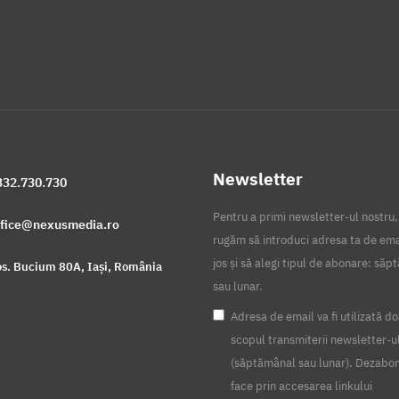
Newsletter
332.730.730
Pentru a primi newsletter-ul nostru,
ffice@nexusmedia.ro
rugăm să introduci adresa ta de ema
jos și să alegi tipul de abonare: să
s. Bucium 80A, Iași, România
sau lunar.
Adresa de email va fi utilizată do
scopul transmiterii newsletter-u
(săptămânal sau lunar). Dezabo
face prin accesarea linkului