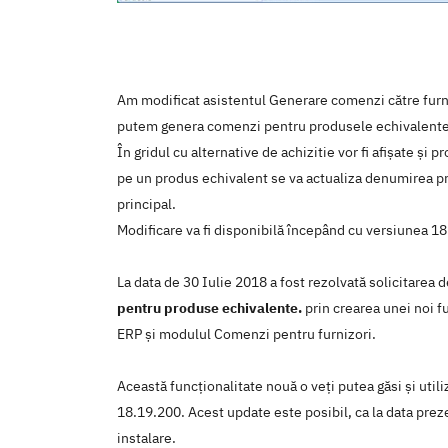
Am modificat asistentul Generare comenzi către furni
putem genera comenzi pentru produsele echivalente
În gridul cu alternative de achizitie vor fi afișate ș
pe un produs echivalent se va actualiza denumirea prod
principal.
Modificare va fi disponibilă începând cu versiunea 1
La data de 30 Iulie 2018 a fost rezolvată solicitarea 
pentru produse echivalente.
prin crearea unei noi f
ERP şi modulul Comenzi pentru furnizori.
Această funcţionalitate nouă o veţi putea găsi şi util
18.19.200. Acest update este posibil, ca la data prezen
instalare.