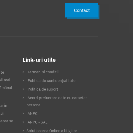
Contact
Link-uri utile
Termeni și condiții
 te
il mai
Politica de confidențialitate
ptămânal
Politica de suport
Acord prelucrare date cu caracter
personal
ar în
lui
ANPC
narea se
ANPC - SAL
Soluționarea Online a litigiilor