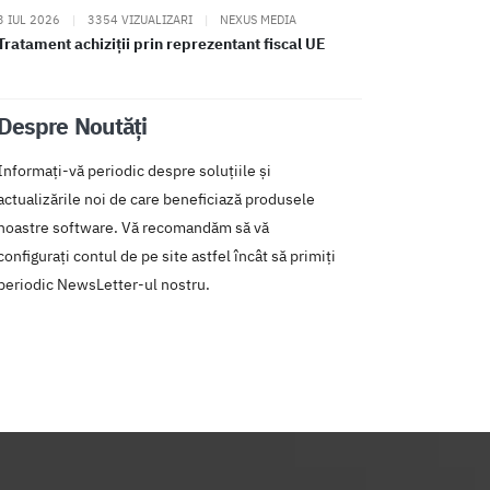
3 IUL 2026
|
3354 VIZUALIZARI
|
NEXUS MEDIA
Tratament achiziții prin reprezentant fiscal UE
Despre Noutăți
Informați-vă periodic despre soluțiile și
actualizările noi de care beneficiază produsele
noastre software. Vă recomandăm să vă
configurați contul de pe site astfel încât să primiți
periodic NewsLetter-ul nostru.