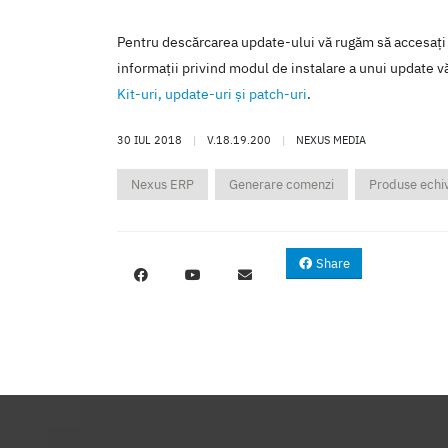
Pentru descărcarea update-ului vă rugăm să accesaţi
informaţii privind modul de instalare a unui update vă
Kit-uri, update-uri şi patch-uri
.
30 IUL 2018
|
V.18.19.200
|
NEXUS MEDIA
Nexus ERP
Generare comenzi
Produse echi
Share