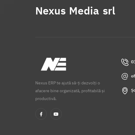
Nexus Media srl
0
o
Nexus ERP te ajută să-ți dezvolți o
Șo
afacere bine organizată, profitabilă și
productivă.