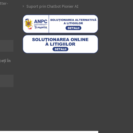
tter-
Suport prin Chatbot Pionier AI
ceți în