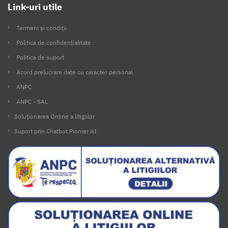
Link-uri utile
Termeni și condiții
Politica de confidențialitate
Politica de suport
Acord prelucrare date cu caracter personal
ANPC
ANPC - SAL
Soluționarea Online a litigiilor
Suport prin Chatbot Pionier AI