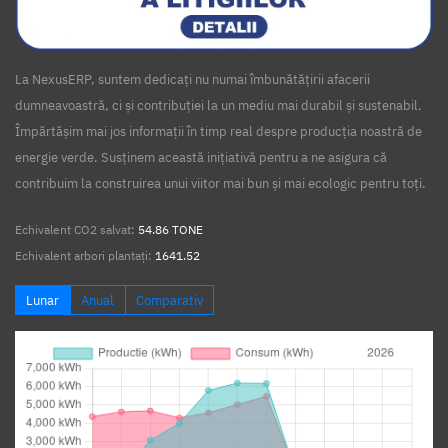
La NexusERP, suntem dedicați nu numai îmbunătățirii afacerii
dumneavoastră, ci și contribuției la un mediu mai durabil și sustenabil.
Împărtășim mai jos informații în timp real despre producția noastră de
energie verde. Susținem această inițiativă pentru a ne asigura că
contribuim la construirea unui viitor mai bun și mai ecologic pentru toți.
Echivalent CO2 salvat:
54.86 TONE
Echivalent arbori plantați:
1641.52
Lunar
Anual
Comparativ