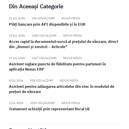
Din Aceeași Categorie
21 IUL 2026
|
156 VIZUALIZARI
|
NEXUS MEDIA
Plăți bancare prin API disponibile și în EUR
20 IUL 2026
|
1480 VIZUALIZARI
|
NEXUS MEDIA
Acces rapid la documentul-sursă al prețului de vânzare, direct
din „Bunuri și servicii – Articole”
17 IUL 2026
|
1427 VIZUALIZARI
|
NEXUS MEDIA
Asistent reglare puncte de fidelitate pentru parteneri în
aplicația Nexus ERP
8 IUL 2026
|
938 VIZUALIZARI
|
NEXUS MEDIA
Asistent pentru adăugarea articolelor din stoc în modulul de
prețuri de vânzare
3 IUL 2026
|
3354 VIZUALIZARI
|
NEXUS MEDIA
Tratament achiziții prin reprezentant fiscal UE