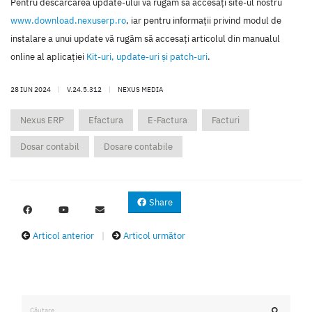
Pentru descărcarea update-ului vă rugăm să accesaţi site-ul nostru
www.download.nexuserp.ro
, iar pentru informaţii privind modul de
instalare a unui update vă rugăm să accesaţi articolul din manualul
online al aplicaţiei
Kit-uri, update-uri şi patch-uri
.
28 IUN 2024
|
V.24.5.312
|
NEXUS MEDIA
Nexus ERP
Efactura
E-Factura
Facturi
Dosar contabil
Dosare contabile
Share
Articol anterior
|
Articol următor