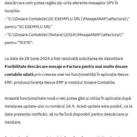
descărcare vom putea regăsi zip-urile aferente mesajelor SPV în
locațiile:
- "C:\\Dosare Contabile\\SC EXEMPLU SRL\\MesajeANAF\\eFactura\\"
pentru "SC EXEMPLU SRL"
- "C:\\Dosare Contabile\\Testare\\2024\\MesajeANAF\\eFactura\\"
pentru "TESTE".
La data de 28 Iunie 2024 a fost rezolvată solicitarea de dezvoltare
Posibilitate descărcare mesaje e-Factura pentru mai multe dosare
contabile odată
prin crearea unei noi funcţionalităţi în aplicaţia Nexus
ERP, produsul/licenţa Nexus ERP şi modulul Dosare Contabile.
Această funcţionalitate nouă o veţi putea găsi şi utiliza în aplicaţie după
instalarea update-ului cu numărul 24.9. Acest update este posibil, ca la
data prezentei notificări, să nu fie încă disponibil pentru descărcare şi
instalare.