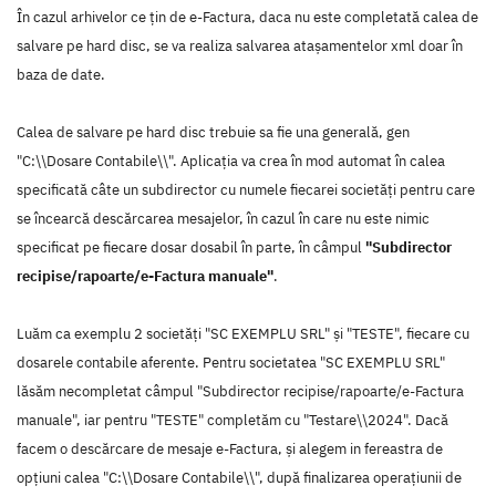
În cazul arhivelor ce țin de e-Factura, daca nu este completată calea de
salvare pe hard disc, se va realiza salvarea atașamentelor xml doar în
baza de date.
Calea de salvare pe hard disc trebuie sa fie una generală, gen
"C:\\Dosare Contabile\\". Aplicația va crea în mod automat în calea
specificată câte un subdirector cu numele fiecarei societăți pentru care
se încearcă descărcarea mesajelor, în cazul în care nu este nimic
specificat pe fiecare dosar dosabil în parte, în câmpul
"Subdirector
recipise/rapoarte/e-Factura manuale"
.
Luăm ca exemplu 2 societăți "SC EXEMPLU SRL" și "TESTE", fiecare cu
dosarele contabile aferente. Pentru societatea "SC EXEMPLU SRL"
lăsăm necompletat câmpul "Subdirector recipise/rapoarte/e-Factura
manuale", iar pentru "TESTE" completăm cu "Testare\\2024". Dacă
facem o descărcare de mesaje e-Factura, și alegem in fereastra de
opțiuni calea "C:\\Dosare Contabile\\", după finalizarea operațiunii de