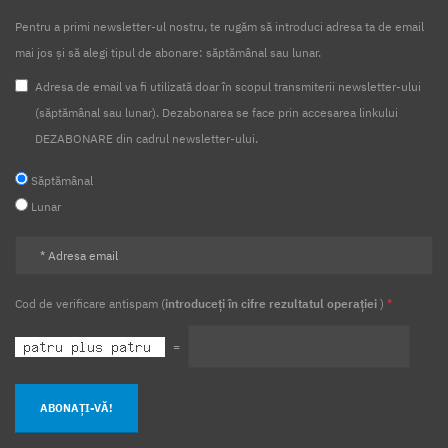
Pentru a primi newsletter-ul nostru, te rugăm să introduci adresa ta de email
mai jos și să alegi tipul de abonare: săptămânal sau lunar.
Adresa de email va fi utilizată doar în scopul transmiterii newsletter-ului
(săptămânal sau lunar). Dezabonarea se face prin accesarea linkului
DEZABONARE din cadrul newsletter-ului.
Săptămânal
Lunar
Cod de verificare antispam (
introduceți în cifre rezultatul operației
)
*
=
ABONAȚI-VĂ!