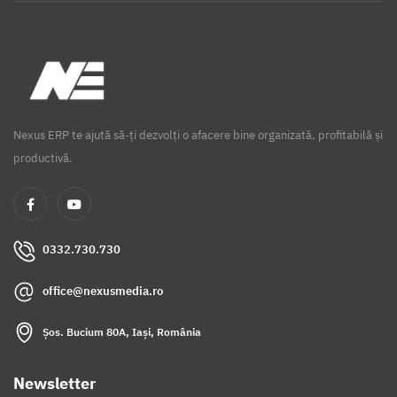
Nexus ERP te ajută să-ți dezvolți o afacere bine organizată, profitabilă și
productivă.
0332.730.730
office@nexusmedia.ro
Șos. Bucium 80A, Iași, România
Newsletter