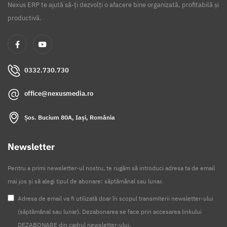
Nexus ERP te ajută să-ți dezvolți o afacere bine organizată, profitabilă și
productivă.
0332.730.730
office@nexusmedia.ro
Șos. Bucium 80A, Iași, România
Newsletter
Pentru a primi newsletter-ul nostru, te rugăm să introduci adresa ta de email
mai jos și să alegi tipul de abonare: săptămânal sau lunar.
Adresa de email va fi utilizată doar în scopul transmiterii newsletter-ului
(săptămânal sau lunar). Dezabonarea se face prin accesarea linkului
DEZABONARE din cadrul newsletter-ului.