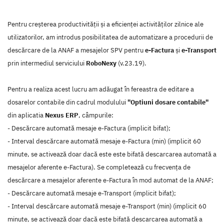
Pentru creșterea productivității și a eficienței activităților zilnice ale
utilizatorilor, am introdus posibilitatea de automatizare a procedurii de
descărcare de la ANAF a mesajelor SPV pentru
e-Factura
și
e-Transport
prin intermediul serviciului
RoboNexy
(v.23.19).
Pentru a realiza acest lucru am adăugat în fereastra de editare a
dosarelor contabile din cadrul modulului
"Optiuni dosare contabile"
din aplicatia
Nexus ERP
, câmpurile:
- Descărcare automată mesaje e-Factura (implicit bifat);
- Interval descărcare automată mesaje e-Factura (min) (implicit 60
minute, se activează doar dacă este este bifată descarcarea automată a
mesajelor aferente e-Factura). Se completează cu frecvența de
descărcare a mesajelor aferente e-Factura în mod automat de la ANAF;
- Descărcare automată mesaje e-Transport (implicit bifat);
- Interval descărcare automată mesaje e-Transport (min) (implicit 60
minute, se activează doar dacă este bifată descarcarea automată a