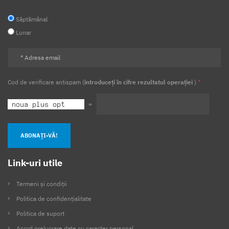
Săptămânal
Lunar
Cod de verificare antispam (
introduceți în cifre rezultatul operației
)
*
=
ABONAȚI-VĂ!
Link-uri utile
Termeni și condiții
Politica de confidențialitate
Politica de suport
Acord prelucrare date cu caracter personal