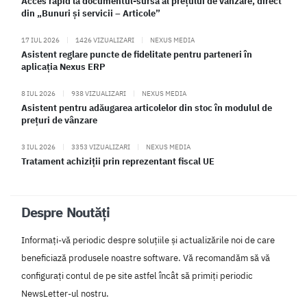
Acces rapid la documentul-sursă al prețului de vânzare, direct
din „Bunuri și servicii – Articole”
17 IUL 2026
|
1426 VIZUALIZARI
|
NEXUS MEDIA
Asistent reglare puncte de fidelitate pentru parteneri în
aplicația Nexus ERP
8 IUL 2026
|
938 VIZUALIZARI
|
NEXUS MEDIA
Asistent pentru adăugarea articolelor din stoc în modulul de
prețuri de vânzare
3 IUL 2026
|
3353 VIZUALIZARI
|
NEXUS MEDIA
Tratament achiziții prin reprezentant fiscal UE
Despre Noutăți
Informați-vă periodic despre soluțiile și actualizările noi de care
beneficiază produsele noastre software. Vă recomandăm să vă
configurați contul de pe site astfel încât să primiți periodic
NewsLetter-ul nostru.