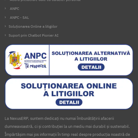
ANPC
ANPC - SAL
Soluționarea Online a litigiilor
Suport prin Chatbot Pionier AI
La NexusERP, suntem dedicați nu numai îmbunătățirii afacerii
dumneavoastră, ci și contribuției la un mediu mai durabil și sustenabil.
Împărtășim mai jos informații în timp real despre producția noastră de