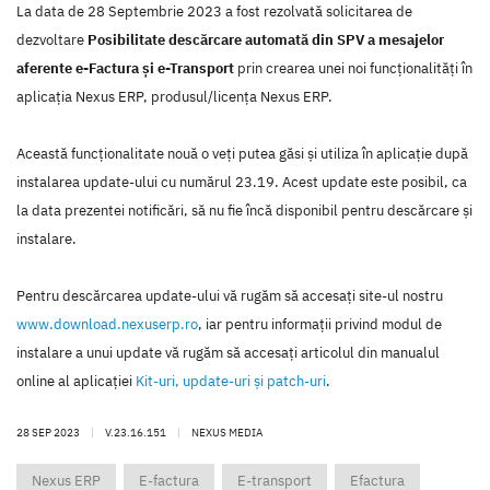
La data de 28 Septembrie 2023 a fost rezolvată solicitarea de
dezvoltare
Posibilitate descărcare automată din SPV a mesajelor
aferente e-Factura și e-Transport
prin crearea unei noi funcţionalităţi în
aplicaţia Nexus ERP, produsul/licenţa Nexus ERP.
Această funcţionalitate nouă o veţi putea găsi şi utiliza în aplicaţie după
instalarea update-ului cu numărul 23.19. Acest update este posibil, ca
la data prezentei notificări, să nu fie încă disponibil pentru descărcare şi
instalare.
Pentru descărcarea update-ului vă rugăm să accesaţi site-ul nostru
www.download.nexuserp.ro
, iar pentru informaţii privind modul de
instalare a unui update vă rugăm să accesaţi articolul din manualul
online al aplicaţiei
Kit-uri, update-uri şi patch-uri
.
28 SEP 2023
|
V.23.16.151
|
NEXUS MEDIA
Nexus ERP
E-factura
E-transport
Efactura