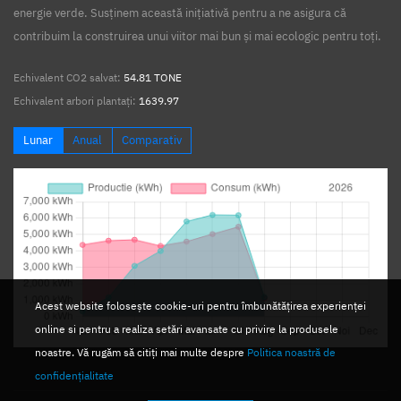
energie verde. Susținem această inițiativă pentru a ne asigura că
contribuim la construirea unui viitor mai bun și mai ecologic pentru toți.
Echivalent CO2 salvat:
54.81 TONE
Echivalent arbori plantați:
1639.97
Lunar
Anual
Comparativ
Acest website folosește cookie-uri pentru îmbunătățirea experienței
online si pentru a realiza setări avansate cu privire la produsele
noastre. Vă rugăm să citiți mai multe despre
Politica noastră de
confidențialitate