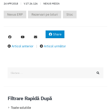
24 APR 2018
|
V.17.26.126
|
NEXUS MEDIA
Nexus ERP
Rezervari pe loturi
Stoc
Share
Articol anterior
|
Articol următor
Filtrare Rapidă După
Toate solutiile