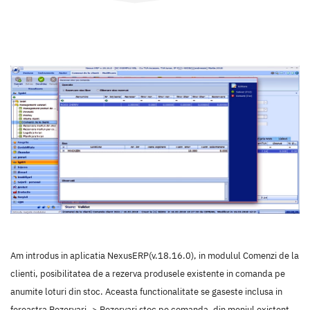
Am introdus in aplicatia NexusERP(v.18.16.0), in modulul Comenzi de la
clienti, posibilitatea de a rezerva produsele existente in comanda pe
anumite loturi din stoc. Aceasta functionalitate se gaseste inclusa in
fereastra Rezervari -> Rezervari stoc pe comanda, din meniul existent