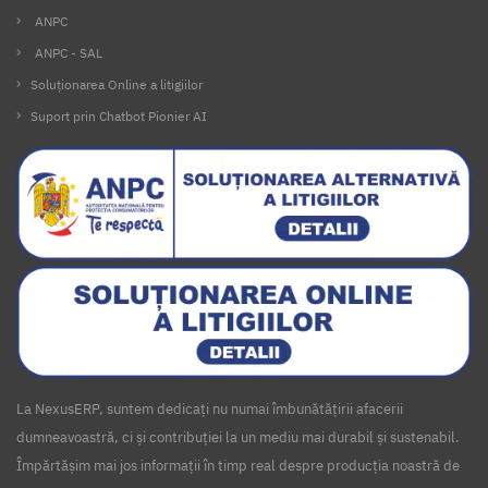
ANPC
ANPC - SAL
Soluționarea Online a litigiilor
Suport prin Chatbot Pionier AI
La NexusERP, suntem dedicați nu numai îmbunătățirii afacerii
dumneavoastră, ci și contribuției la un mediu mai durabil și sustenabil.
Împărtășim mai jos informații în timp real despre producția noastră de