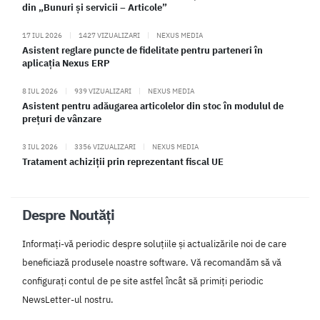
din „Bunuri și servicii – Articole”
17 IUL 2026
|
1427 VIZUALIZARI
|
NEXUS MEDIA
Asistent reglare puncte de fidelitate pentru parteneri în
aplicația Nexus ERP
8 IUL 2026
|
939 VIZUALIZARI
|
NEXUS MEDIA
Asistent pentru adăugarea articolelor din stoc în modulul de
prețuri de vânzare
3 IUL 2026
|
3356 VIZUALIZARI
|
NEXUS MEDIA
Tratament achiziții prin reprezentant fiscal UE
Despre Noutăți
Informați-vă periodic despre soluțiile și actualizările noi de care
beneficiază produsele noastre software. Vă recomandăm să vă
configurați contul de pe site astfel încât să primiți periodic
NewsLetter-ul nostru.