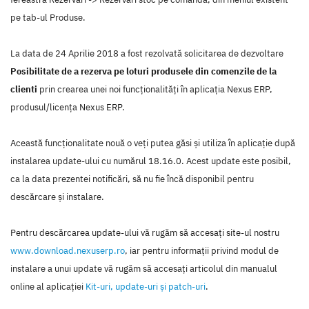
pe tab-ul Produse.
La data de 24 Aprilie 2018 a fost rezolvată solicitarea de dezvoltare
Posibilitate de a rezerva pe loturi produsele din comenzile de la
clienti
prin crearea unei noi funcţionalităţi în aplicaţia Nexus ERP,
produsul/licenţa Nexus ERP.
Această funcţionalitate nouă o veţi putea găsi şi utiliza în aplicaţie după
instalarea update-ului cu numărul 18.16.0. Acest update este posibil,
ca la data prezentei notificări, să nu fie încă disponibil pentru
descărcare şi instalare.
Pentru descărcarea update-ului vă rugăm să accesaţi site-ul nostru
www.download.nexuserp.ro
, iar pentru informaţii privind modul de
instalare a unui update vă rugăm să accesaţi articolul din manualul
online al aplicaţiei
Kit-uri, update-uri şi patch-uri
.