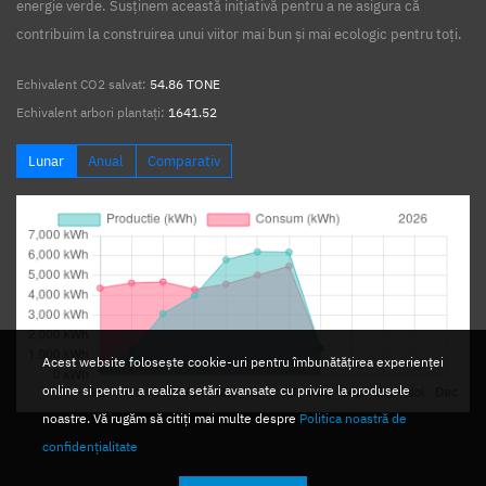
energie verde. Susținem această inițiativă pentru a ne asigura că
contribuim la construirea unui viitor mai bun și mai ecologic pentru toți.
Echivalent CO2 salvat:
54.86 TONE
Echivalent arbori plantați:
1641.52
Lunar
Anual
Comparativ
Acest website folosește cookie-uri pentru îmbunătățirea experienței
online si pentru a realiza setări avansate cu privire la produsele
noastre. Vă rugăm să citiți mai multe despre
Politica noastră de
confidențialitate