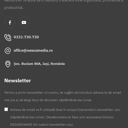
Nexus ERP te ajută să-ți dezvolți o afacere bine organizată, profitabilă și
productivă.
0332.730.730
office@nexusmedia.ro
Șos. Bucium 80A, Iași, România
Newsletter
Pentru a primi newsletter-ul nostru, te rugăm să introduci adresa ta de email
mai jos și să alegi tipul de abonare: săptămânal sau lunar.
Adresa de email va fi utilizată doar în scopul transmiterii newsletter-ului
(săptămânal sau lunar). Dezabonarea se face prin accesarea linkului
DEZABONARE din cadrul newsletter-ului.