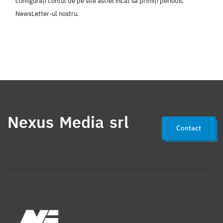
configurați contul de pe site astfel încât să primiți periodic
NewsLetter-ul nostru.
Nexus Media srl
Contact