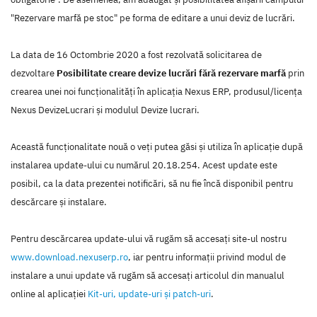
"Rezervare marfă pe stoc" pe forma de editare a unui deviz de lucrări.
La data de 16 Octombrie 2020 a fost rezolvată solicitarea de
dezvoltare
Posibilitate creare devize lucrări fără rezervare marfă
prin
crearea unei noi funcţionalităţi în aplicaţia Nexus ERP, produsul/licenţa
Nexus DevizeLucrari şi modulul Devize lucrari.
Această funcţionalitate nouă o veţi putea găsi şi utiliza în aplicaţie după
instalarea update-ului cu numărul 20.18.254. Acest update este
posibil, ca la data prezentei notificări, să nu fie încă disponibil pentru
descărcare şi instalare.
Pentru descărcarea update-ului vă rugăm să accesaţi site-ul nostru
www.download.nexuserp.ro
, iar pentru informaţii privind modul de
instalare a unui update vă rugăm să accesaţi articolul din manualul
online al aplicaţiei
Kit-uri, update-uri şi patch-uri
.