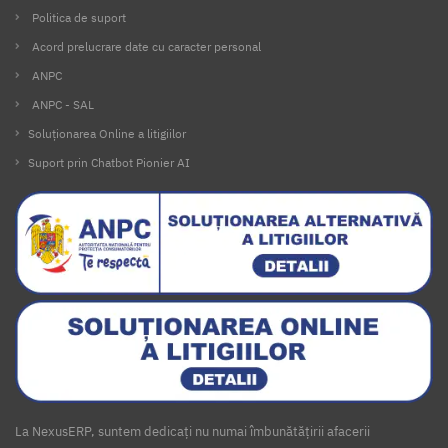
Politica de suport
Acord prelucrare date cu caracter personal
ANPC
ANPC - SAL
Soluționarea Online a litigiilor
Suport prin Chatbot Pionier AI
La NexusERP, suntem dedicați nu numai îmbunătățirii afacerii