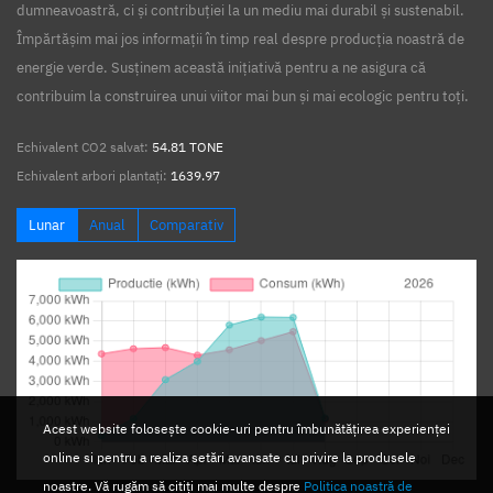
dumneavoastră, ci și contribuției la un mediu mai durabil și sustenabil.
Împărtășim mai jos informații în timp real despre producția noastră de
energie verde. Susținem această inițiativă pentru a ne asigura că
contribuim la construirea unui viitor mai bun și mai ecologic pentru toți.
Echivalent CO2 salvat:
54.81 TONE
Echivalent arbori plantați:
1639.97
Lunar
Anual
Comparativ
Acest website folosește cookie-uri pentru îmbunătățirea experienței
online si pentru a realiza setări avansate cu privire la produsele
noastre. Vă rugăm să citiți mai multe despre
Politica noastră de