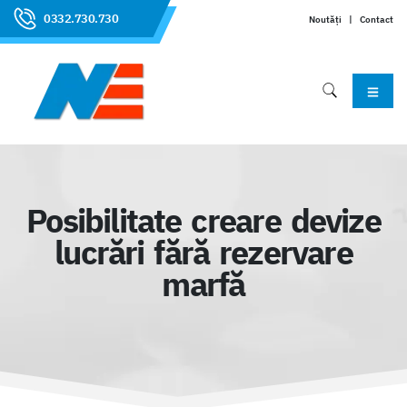
0332.730.730
Noutăți
|
Contact
Posibilitate creare devize
lucrări fără rezervare
marfă