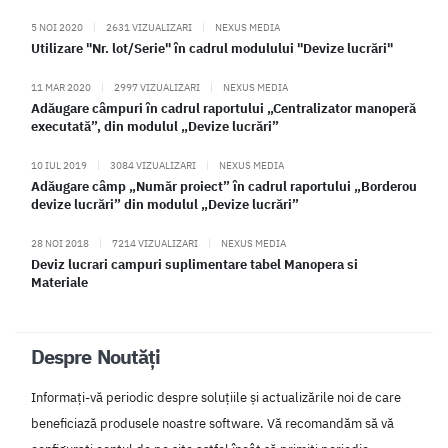
5 NOI 2020
|
2631 VIZUALIZARI
|
NEXUS MEDIA
Utilizare "Nr. lot/Serie" în cadrul modulului "Devize lucrări"
11 MAR 2020
|
2997 VIZUALIZARI
|
NEXUS MEDIA
Adăugare câmpuri în cadrul raportului „Centralizator manoperă
executată”, din modulul „Devize lucrări”
10 IUL 2019
|
3084 VIZUALIZARI
|
NEXUS MEDIA
Adăugare câmp „Număr proiect” în cadrul raportului „Borderou
devize lucrări” din modulul „Devize lucrări”
28 NOI 2018
|
7214 VIZUALIZARI
|
NEXUS MEDIA
Deviz lucrari campuri suplimentare tabel Manopera si
Materiale
Despre Noutăți
Informați-vă periodic despre soluțiile și actualizările noi de care
beneficiază produsele noastre software. Vă recomandăm să vă