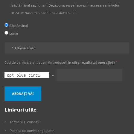
(săptămânal sau lunar). Dezabonarea se face prin accesarea linkului
DEZABONARE din cadrul newsletter-ului.
Săptămânal
Lunar
Cod de verificare antispam (
introduceți în cifre rezultatul operației
)
*
=
ABONAȚI-VĂ!
Link-uri utile
Termeni și condiții
Politica de confidențialitate