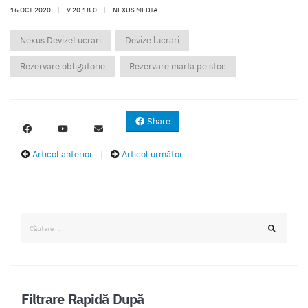
16 OCT 2020
|
V.20.18.0
|
NEXUS MEDIA
Nexus DevizeLucrari
Devize lucrari
Rezervare obligatorie
Rezervare marfa pe stoc
Share
Articol anterior
|
Articol următor
Filtrare Rapidă După