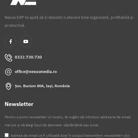
Nexus ERP te ajută să-ți dezvolți o afacere bine organizată, profitabilă și
productivă.
0332.730.730
office@nexusmedia.ro
Șos. Bucium 80A, Iași, România
Newsletter
Pentru a primi newsletter-ul nostru, te rugăm să introduci adresa ta de email
mai jos și să alegi tipul de abonare: săptămânal sau lunar.
Adresa de email va fi utilizată doar în scopul transmiterii newsletter-ului