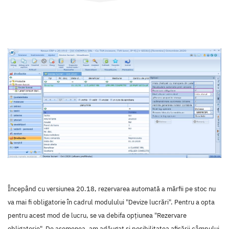
Începând cu versiunea 20.18, rezervarea automată a mărfii pe stoc nu
va mai fi obligatorie în cadrul modulului "Devize lucrări". Pentru a opta
pentru acest mod de lucru, se va debifa opțiunea "Rezervare
obligatorie". De asemenea, am adăugat și posibilitatea afișării câmpului