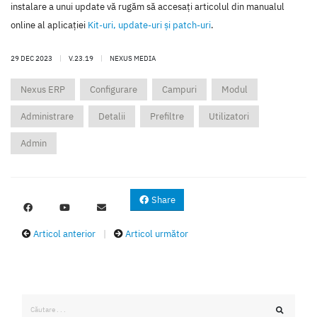
instalare a unui update vă rugăm să accesaţi articolul din manualul
online al aplicaţiei
Kit-uri, update-uri şi patch-uri
.
29 DEC 2023
|
V.23.19
|
NEXUS MEDIA
Nexus ERP
Configurare
Campuri
Modul
Administrare
Detalii
Prefiltre
Utilizatori
Admin
Share
Articol anterior
|
Articol următor