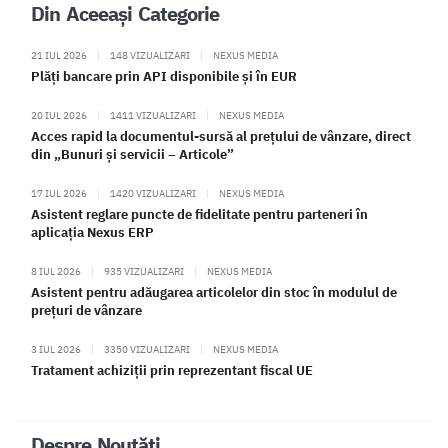
Din Aceeași Categorie
21 IUL 2026
|
148 VIZUALIZARI
|
NEXUS MEDIA
Plăți bancare prin API disponibile și în EUR
20 IUL 2026
|
1411 VIZUALIZARI
|
NEXUS MEDIA
Acces rapid la documentul-sursă al prețului de vânzare, direct
din „Bunuri și servicii – Articole”
17 IUL 2026
|
1420 VIZUALIZARI
|
NEXUS MEDIA
Asistent reglare puncte de fidelitate pentru parteneri în
aplicația Nexus ERP
8 IUL 2026
|
935 VIZUALIZARI
|
NEXUS MEDIA
Asistent pentru adăugarea articolelor din stoc în modulul de
prețuri de vânzare
3 IUL 2026
|
3350 VIZUALIZARI
|
NEXUS MEDIA
Tratament achiziții prin reprezentant fiscal UE
Despre Noutăți