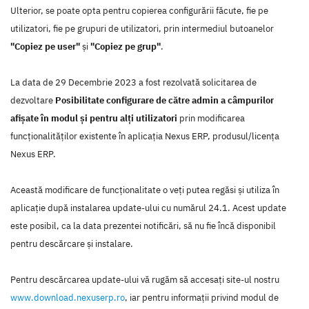
Ulterior, se poate opta pentru copierea configurării făcute, fie pe
utilizatori, fie pe grupuri de utilizatori, prin intermediul butoanelor
"Copiez pe user"
și
"Copiez pe grup"
.
La data de 29 Decembrie 2023 a fost rezolvată solicitarea de
dezvoltare
Posibilitate configurare de către admin a câmpurilor
afișate în modul și pentru alți utilizatori
prin modificarea
funcţionalităţilor existente în aplicaţia Nexus ERP, produsul/licenţa
Nexus ERP.
Această modificare de funcţionalitate o veţi putea regăsi şi utiliza în
aplicaţie după instalarea update-ului cu numărul 24.1. Acest update
este posibil, ca la data prezentei notificări, să nu fie încă disponibil
pentru descărcare şi instalare.
Pentru descărcarea update-ului vă rugăm să accesaţi site-ul nostru
www.download.nexuserp.ro
, iar pentru informaţii privind modul de