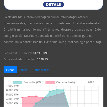
La NexusERP, suntem dedicați nu numai îmbunătățirii afacerii
dumneavoastră, ci și contribuției la un mediu mai durabil și sustenabil.
Împărtășim mai jos informații în timp real despre producția noastră de
energie verde. Susținem această inițiativă pentru a ne asigura că
contribuim la construirea unui viitor mai bun și mai ecologic pentru toți.
Echivalent CO2 salvat:
54.74 TONE
Echivalent arbori plantați:
1638.13
Lunar
Anual
Comparativ