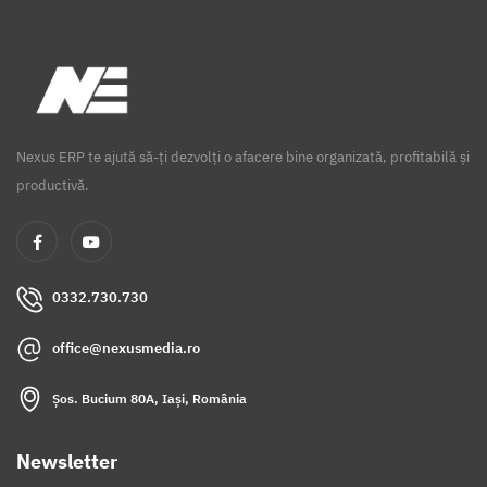
Nexus ERP te ajută să-ți dezvolți o afacere bine organizată, profitabilă și
productivă.
0332.730.730
office@nexusmedia.ro
Șos. Bucium 80A, Iași, România
Newsletter