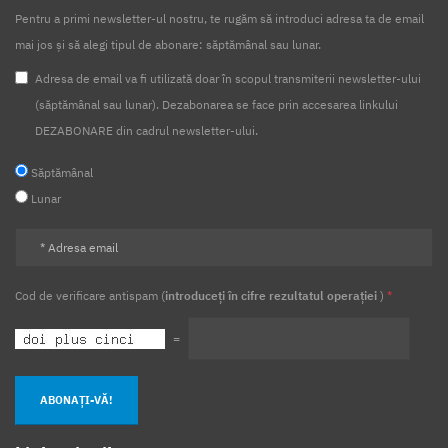
Pentru a primi newsletter-ul nostru, te rugăm să introduci adresa ta de email
mai jos și să alegi tipul de abonare: săptămânal sau lunar.
Adresa de email va fi utilizată doar în scopul transmiterii newsletter-ului
(săptămânal sau lunar). Dezabonarea se face prin accesarea linkului
DEZABONARE din cadrul newsletter-ului.
Săptămânal
Lunar
Cod de verificare antispam (
introduceți în cifre rezultatul operației
)
*
=
ABONAȚI-VĂ!