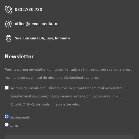
0332.730.730
office@nexusmedia.ro
Șos. Bucium 80A, Iași, România
Newsletter
Pentru a primi newsletter-ul nostru, te rugăm să introduci adresa ta de email
mai jos și să alegi tipul de abonare: săptămânal sau lunar.
Adresa de email va fi utilizată doar în scopul transmiterii newsletter-ului
(săptămânal sau lunar). Dezabonarea se face prin accesarea linkului
DEZABONARE din cadrul newsletter-ului.
Săptămânal
Lunar