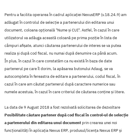
Pentru a facilita operarea în cadrul aplicației NexusERP (v.18.24.9) am
adăugat în controlul de selecție a partenerului din editarea unui
document, coloana opțională "Nume și CUI". Astfel, în cazul în care
utilizatorul va adăuga această coloană pe prima poziție în lista de
câmpuri afișate, atunci căutarea partenerului de interes se va putea
realiza și după cod fiscal, nu numai după denumire ca până acum.
În plus, în cazul în care constatăm ca nu există în baza de date
partenerul pe care îl dorim, la apăsarea butonului Adaug, se va
autocompleta în fereastra de editare a partenerului, codul fiscal, în
cazul în care am căutat partenerul după caractere numerice sau
numele acestuia, în cazul în care criteriul de căutarea conține și litere.
La data de 9 August 2018 a fost rezolvată solicitarea de dezvoltare
Posibilitate căutare partener după cod fiscal în control-ul de selecție
a partenerului din editarea unui document
prin crearea unei noi
funcţionalităţi în aplicaţia Nexus ERP, produsul/licenţa Nexus ERP şi