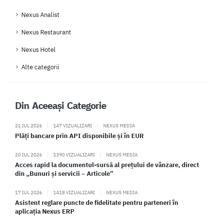
Nexus Analist
Nexus Restaurant
Nexus Hotel
Alte categorii
Din Aceeași Categorie
21 IUL 2026
|
147 VIZUALIZARI
|
NEXUS MEDIA
Plăți bancare prin API disponibile și în EUR
20 IUL 2026
|
1390 VIZUALIZARI
|
NEXUS MEDIA
Acces rapid la documentul-sursă al prețului de vânzare, direct
din „Bunuri și servicii – Articole”
17 IUL 2026
|
1418 VIZUALIZARI
|
NEXUS MEDIA
Asistent reglare puncte de fidelitate pentru parteneri în
aplicația Nexus ERP