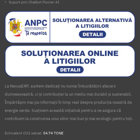
Suport prin Chatbot Pionier AI
La NexusERP, suntem dedicați nu numai îmbunătățirii afacerii
dumneavoastră, ci și contribuției la un mediu mai durabil și sustenabil.
Împărtășim mai jos informații în timp real despre producția noastră de
energie verde. Susținem această inițiativă pentru a ne asigura că
contribuim la construirea unui viitor mai bun și mai ecologic pentru toți.
Echivalent CO2 salvat:
54.74 TONE