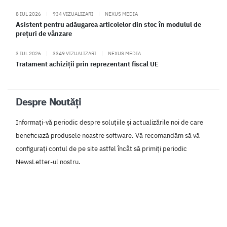
8 IUL 2026
|
934 VIZUALIZARI
|
NEXUS MEDIA
Asistent pentru adăugarea articolelor din stoc în modulul de
prețuri de vânzare
3 IUL 2026
|
3349 VIZUALIZARI
|
NEXUS MEDIA
Tratament achiziții prin reprezentant fiscal UE
Despre Noutăți
Informați-vă periodic despre soluțiile și actualizările noi de care
beneficiază produsele noastre software. Vă recomandăm să vă
configurați contul de pe site astfel încât să primiți periodic
NewsLetter-ul nostru.