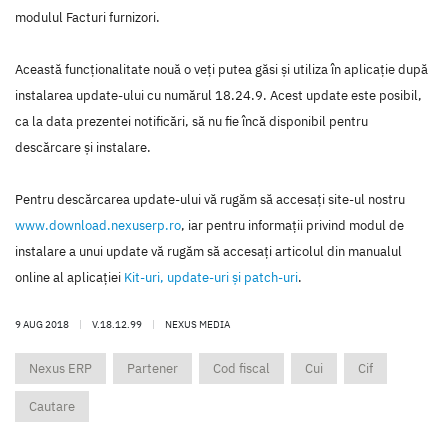
modulul Facturi furnizori.
Această funcţionalitate nouă o veţi putea găsi şi utiliza în aplicaţie după
instalarea update-ului cu numărul 18.24.9. Acest update este posibil,
ca la data prezentei notificări, să nu fie încă disponibil pentru
descărcare şi instalare.
Pentru descărcarea update-ului vă rugăm să accesaţi site-ul nostru
www.download.nexuserp.ro
, iar pentru informaţii privind modul de
instalare a unui update vă rugăm să accesaţi articolul din manualul
online al aplicaţiei
Kit-uri, update-uri şi patch-uri
.
9 AUG 2018
|
V.18.12.99
|
NEXUS MEDIA
Nexus ERP
Partener
Cod fiscal
Cui
Cif
Cautare