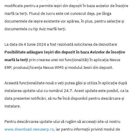
modificate pentru a permite ieșiri din depozit în baza avizelor de însoțire
marfă la terți. Fluxul de lucru este cel cunoscut deja, pe lânga
documentele de ieșire existente vor apărea, în plus, pentru selecție și
documentele cu tip Aviz marfă terți.
La data de 4 Iunie 2024 a fost rezolvată solicitarea de dezvoltare
Posibilitate adăugare Ieșiri din depozit în baza Avizelor de însoțire
marfă la terți
prin crearea unei noi funcţionalităţi în aplicaţia Nexus
ERP, produsul/licenţa Nexus WMS şi modulul Iesiri din depozit.
Această funcţionalitate nouă o veţi putea găsi şi utiliza în aplicaţie după
instalarea update-ului cu numărul 24.7. Acest update este posibil, ca la
data prezentei notificări, să nu fie încă disponibil pentru descărcare şi
instalare.
Pentru descărcarea update-ului vă rugăm să accesaţi site-ul nostru
www.download.nexuserp.ro
, iar pentru informaţii privind modul de