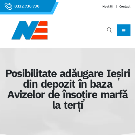
0332.730.730
Noutăți
|
Contact
Posibilitate adăugare Ieșiri
din depozit în baza
Avizelor de însoțire marfă
la terți