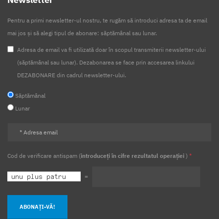
Pentru a primi newsletter-ul nostru, te rugăm să introduci adresa ta de email
mai jos și să alegi tipul de abonare: săptămânal sau lunar.
Adresa de email va fi utilizată doar în scopul transmiterii newsletter-ului
(săptămânal sau lunar). Dezabonarea se face prin accesarea linkului
DEZABONARE din cadrul newsletter-ului.
Săptămânal
Lunar
Cod de verificare antispam (
introduceți în cifre rezultatul operației
)
*
=
ABONAȚI-VĂ!