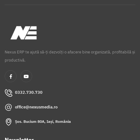
Nexus ERP te ajută să-ți dezvolți o afacere bine organizată, profitabilă și
productivă.
0332.730.730
office@nexusmedia.ro
Șos. Bucium 80A, Iași, România
Newsletter