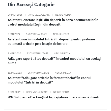
Din Aceeași Categorie
27 MAR 2026
|
3440 VIZUALIZARI
|
NEXUS MEDIA
Asistent Generare ieșiri din depozit în baza documentelor în
cadrul modulului Ieșiri din depozit
5 IAN 2024
|
1682 VIZUALIZARI
|
NEXUS MEDIA
Asistent nou în modulul Intrări în depozit pentru preluare
automată articole pe o locație de intrare
9 MAR 2020
|
2203 VIZUALIZARI
|
NEXUS MEDIA
Adăugare raport „Stoc depozit” în cadrul modulului cu același
nume
11 MAI 2019
|
2644 VIZUALIZARI
|
NEXUS MEDIA
Asistent "Adăugare articole în format tabelar" în cadrul
modulului "Intrări în depozit"
3 MAI 2019
|
3329 VIZUALIZARI
|
NEXUS MEDIA
WMS - tiparire Packing list la pregatirea unei comenzi clienti