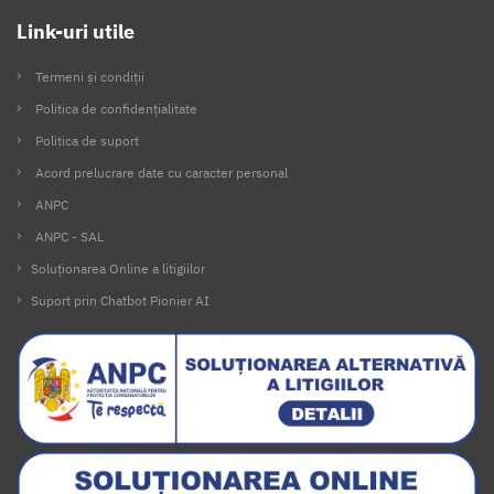
Link-uri utile
Termeni și condiții
Politica de confidențialitate
Politica de suport
Acord prelucrare date cu caracter personal
ANPC
ANPC - SAL
Soluționarea Online a litigiilor
Suport prin Chatbot Pionier AI