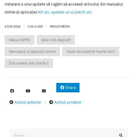
instalare a unui update vă rugăm să accesaţi articolul din manualul
online al aplicaţiei
Kit-uri, update-uri şi patch-uri
.
4 IUN 2024
|
V.24.4.250
|
NEXUS MEDIA
Nexus WMS
Iesiri din depozit
Nexuserp si depozit online
Avize de insotire marfa terti
Document aviz marfa t
Share
Articol anterior
|
Articol următor