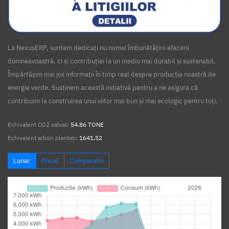
La NexusERP, suntem dedicați nu numai îmbunătățirii afacerii
dumneavoastră, ci și contribuției la un mediu mai durabil și sustenabil.
Împărtășim mai jos informații în timp real despre producția noastră de
energie verde. Susținem această inițiativă pentru a ne asigura că
contribuim la construirea unui viitor mai bun și mai ecologic pentru toți.
Echivalent CO2 salvat:
54.86 TONE
Echivalent arbori plantați:
1641.52
Lunar
Anual
Comparativ