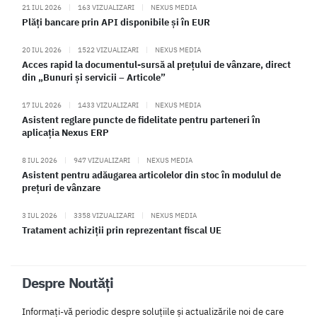
21 IUL 2026
|
163 VIZUALIZARI
|
NEXUS MEDIA
Plăți bancare prin API disponibile și în EUR
20 IUL 2026
|
1522 VIZUALIZARI
|
NEXUS MEDIA
Acces rapid la documentul-sursă al prețului de vânzare, direct
din „Bunuri și servicii – Articole”
17 IUL 2026
|
1433 VIZUALIZARI
|
NEXUS MEDIA
Asistent reglare puncte de fidelitate pentru parteneri în
aplicația Nexus ERP
8 IUL 2026
|
947 VIZUALIZARI
|
NEXUS MEDIA
Asistent pentru adăugarea articolelor din stoc în modulul de
prețuri de vânzare
3 IUL 2026
|
3358 VIZUALIZARI
|
NEXUS MEDIA
Tratament achiziții prin reprezentant fiscal UE
Despre Noutăți
Informați-vă periodic despre soluțiile și actualizările noi de care