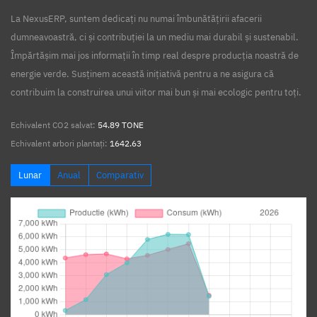
La NexusERP, suntem dedicați nu numai îmbunătățirii afacerii
dumneavoastră, ci și contribuției la un mediu mai durabil și sustenabil.
Împărtășim mai jos informații în timp real despre producția noastră de
energie verde. Susținem această inițiativă pentru a ne asigura că
contribuim la construirea unui viitor mai bun și mai ecologic pentru toți.
Echivalent CO2 salvat:
54.89 TONE
Echivalent arbori plantați:
1642.63
Lunar
Anual
Comparativ