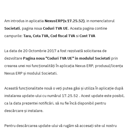
Am introdus in aplicatia
NexusERP(v.17.25.52)
, in nomenclatorul
Societati
, pagina noua
Coduri TVA UE
. Aceata pagina contine
campurile:
Tara, Cota TVA, Cod fiscal TVA
si
Cont TVA
La data de 20 Octombrie 2017 a fost rezolvată solicitarea de
dezvoltare
Pagina noua "Coduri TVA UE" in modulul Societati
prin
crearea unei noi funcţionalităţi în aplicaţia Nexus ERP, produsul/licenţa
Nexus ERP şi modulul Societati.
Această funcţionalitate nouă o veţi putea găsi şi utiliza în aplicaţie după
instalarea update-ului cu numărul 17.25.52 . Acest update este posibil,
ca la data prezentei notificări, să nu fie încă disponibil pentru
descărcare şi instalare.
Pentru descărcarea update-ului vă rugăm să accesaţi site-ul nostru