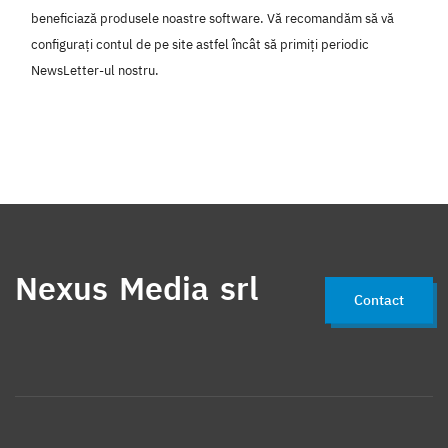
beneficiază produsele noastre software. Vă recomandăm să vă
configurați contul de pe site astfel încât să primiți periodic
NewsLetter-ul nostru.
Nexus Media srl
Contact