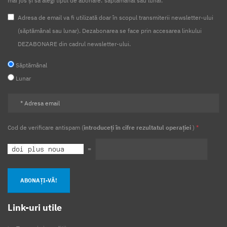
mai jos și să alegi tipul de abonare: săptămânal sau lunar.
Adresa de email va fi utilizată doar în scopul transmiterii newsletter-ului
(săptămânal sau lunar). Dezabonarea se face prin accesarea linkului
DEZABONARE din cadrul newsletter-ului.
Săptămânal
Lunar
Cod de verificare antispam (
introduceți în cifre rezultatul operației
)
*
=
ABONAȚI-VĂ!
Link-uri utile