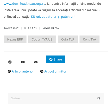
www.download.nexuserp.ro
, iar pentru informaţii privind modul de
instalare a unui update vă rugăm să accesaţi articolul din manualul
online al aplicaţiei
Kit-uri, update-uri şi patch-uri
.
20 OCT 2017
|
V.17.25.52
|
NEXUS MEDIA
Nexus ERP
Coduri TVA UE
Cota TVA
Cont TVA
Share
Articol anterior
|
Articol următor