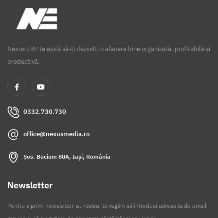
Nexus ERP te ajută să-ți dezvolți o afacere bine organizată, profitabilă și
productivă.
0332.730.730
office@nexusmedia.ro
Șos. Bucium 80A, Iași, România
Newsletter
Pentru a primi newsletter-ul nostru, te rugăm să introduci adresa ta de email