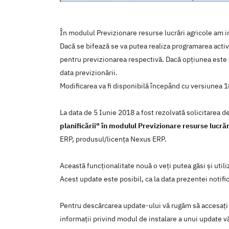
În modulul Previzionare resurse lucrări agricole am int
Dacă se bifează se va putea realiza programarea activit
pentru previzionarea respectivă. Dacă opțiunea este de
data previzionării.
Modificarea va fi disponibilă începând cu versiunea 1
La data de 5 Iunie 2018 a fost rezolvată solicitarea 
planificării" în modulul Previzionare resurse lucrăr
ERP, produsul/licenţa Nexus ERP.
Această funcţionalitate nouă o veţi putea găsi şi util
Acest update este posibil, ca la data prezentei notific
Pentru descărcarea update-ului vă rugăm să accesaţi
informaţii privind modul de instalare a unui update vă