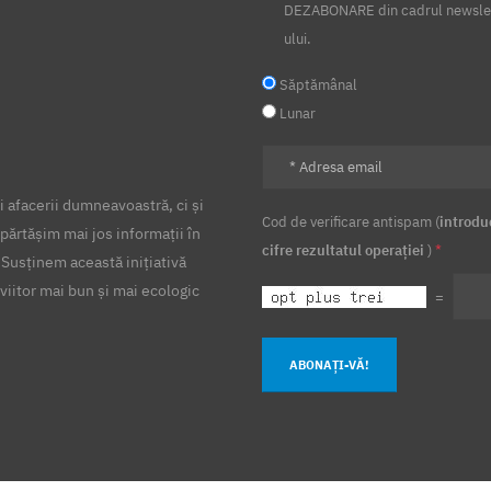
DEZABONARE din cadrul newsle
ului.
Săptămânal
Lunar
 afacerii dumneavoastră, ci și
Cod de verificare antispam (
introdu
părtășim mai jos informații în
cifre rezultatul operației
)
*
 Susținem această inițiativă
viitor mai bun și mai ecologic
=
ABONAȚI-VĂ!