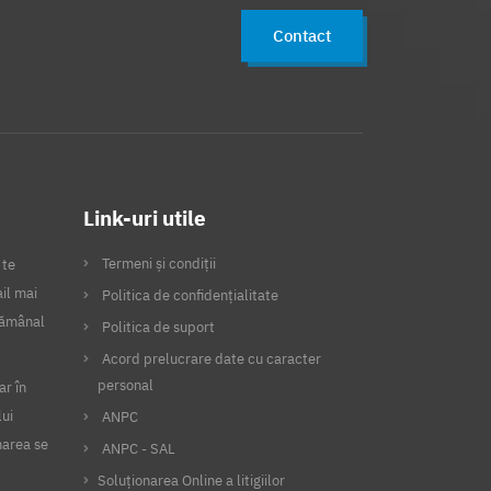
Contact
Link-uri utile
Termeni și condiții
 te
il mai
Politica de confidențialitate
ptămânal
Politica de suport
Acord prelucrare date cu caracter
personal
ar în
lui
ANPC
narea se
ANPC - SAL
Soluționarea Online a litigiilor