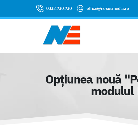
0332.730.730
office@nexusmedia.ro
Opțiunea nouă "Per
modulul P