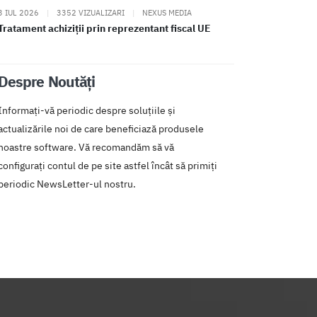
3 IUL 2026
|
3352 VIZUALIZARI
|
NEXUS MEDIA
Tratament achiziții prin reprezentant fiscal UE
Despre Noutăți
Informați-vă periodic despre soluțiile și
actualizările noi de care beneficiază produsele
noastre software. Vă recomandăm să vă
configurați contul de pe site astfel încât să primiți
periodic NewsLetter-ul nostru.