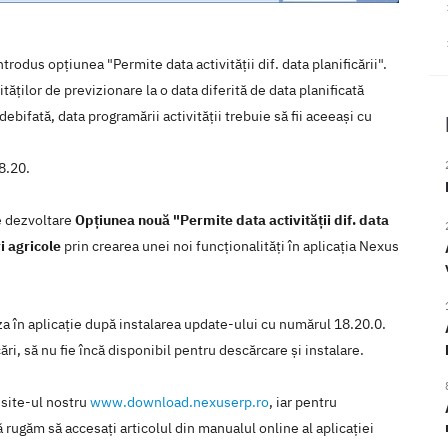
rodus opțiunea "Permite data activității dif. data planificării".
ăților de previzionare la o data diferită de data planificată
bifată, data programării activității trebuie să fii aceeași cu
8.20.
de dezvoltare
Opțiunea nouă "Permite data activității dif. data
i agricole
prin crearea unei noi funcţionalităţi în aplicaţia Nexus
iza în aplicaţie după instalarea update-ului cu numărul 18.20.0.
ări, să nu fie încă disponibil pentru descărcare şi instalare.
 site-ul nostru
www.download.nexuserp.ro
, iar pentru
 rugăm să accesaţi articolul din manualul online al aplicaţiei