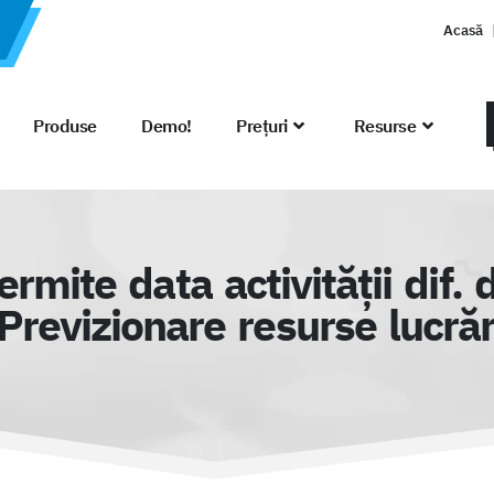
Acasă
Produse
Demo!
Prețuri
Resurse
mite data activității dif. da
revizionare resurse lucrăr