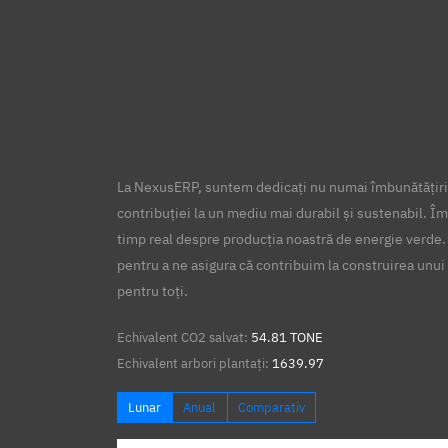
La NexusERP, suntem dedicați nu numai îmbunătățirii
contribuției la un mediu mai durabil și sustenabil. Îm
timp real despre producția noastră de energie verde.
pentru a ne asigura că contribuim la construirea unui 
pentru toți.
Echivalent CO2 salvat:
54.81 TONE
Echivalent arbori plantați:
1639.97
Lunar
Anual
Comparativ