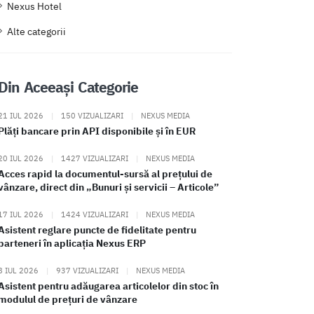
Nexus Hotel
Alte categorii
Din Aceeași Categorie
21 IUL 2026
|
150 VIZUALIZARI
|
NEXUS MEDIA
Plăți bancare prin API disponibile și în EUR
20 IUL 2026
|
1427 VIZUALIZARI
|
NEXUS MEDIA
Acces rapid la documentul-sursă al prețului de
vânzare, direct din „Bunuri și servicii – Articole”
17 IUL 2026
|
1424 VIZUALIZARI
|
NEXUS MEDIA
Asistent reglare puncte de fidelitate pentru
parteneri în aplicația Nexus ERP
8 IUL 2026
|
937 VIZUALIZARI
|
NEXUS MEDIA
Asistent pentru adăugarea articolelor din stoc în
modulul de prețuri de vânzare