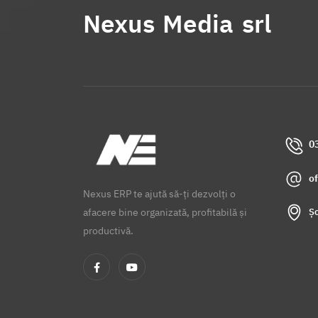
Nexus Media srl
0
o
Nexus ERP te ajută să-ți dezvolți o
Șo
afacere bine organizată, profitabilă și
productivă.