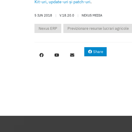
Kit-uri, update-uri şi patch-uri
.
5 IUN 2018
|
V.18.20.0
|
NEXUS MEDIA
Nexus ERP
Previzionare resurse lucrari agricole
Share