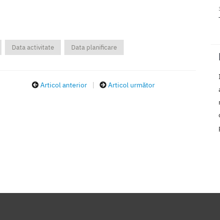
Data activitate
Data planificare
Articol anterior
|
Articol următor