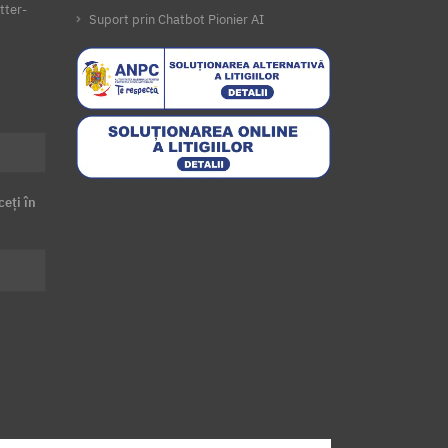
tter-
Suport prin Chatbot Pionier AI
ceți în