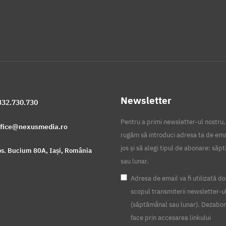
Newsletter
332.730.730
Pentru a primi newsletter-ul nostru,
ffice@nexusmedia.ro
rugăm să introduci adresa ta de ema
jos și să alegi tipul de abonare: să
s. Bucium 80A, Iași, România
sau lunar.
Adresa de email va fi utilizată do
scopul transmiterii newsletter-u
(săptămânal sau lunar). Dezabo
face prin accesarea linkului