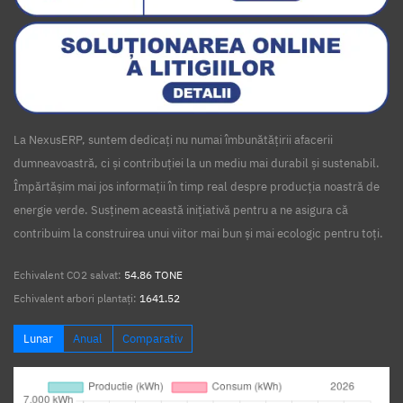
La NexusERP, suntem dedicați nu numai îmbunătățirii afacerii
dumneavoastră, ci și contribuției la un mediu mai durabil și sustenabil.
Împărtășim mai jos informații în timp real despre producția noastră de
energie verde. Susținem această inițiativă pentru a ne asigura că
contribuim la construirea unui viitor mai bun și mai ecologic pentru toți.
Echivalent CO2 salvat:
54.86 TONE
Echivalent arbori plantați:
1641.52
Lunar
Anual
Comparativ