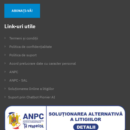
ABONAȚI-VĂ!
Link-uri utile
Termeni și condiții
Politica de confidențialitate
Politica de suport
Acord prelucrare date cu caracter personal
ANPC
ANPC - SAL
Soluționarea Online a litigiilor
Suport prin Chatbot Pionier AI