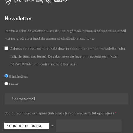
Șos. Bucium 80A, Iași, România
Newsletter
Pentru a primi newsletter-ul nostru, te rugăm să introduci adresa ta de email
mai jos și să alegi tipul de abonare: săptămânal sau lunar.
Adresa de email va fi utilizată doar în scopul transmiterii newsletter-ului
(săptămânal sau lunar). Dezabonarea se face prin accesarea linkului
DEZABONARE din cadrul newsletter-ului.
Săptămânal
Lunar
Cod de verificare antispam (
introduceți în cifre rezultatul operației
)
*
=