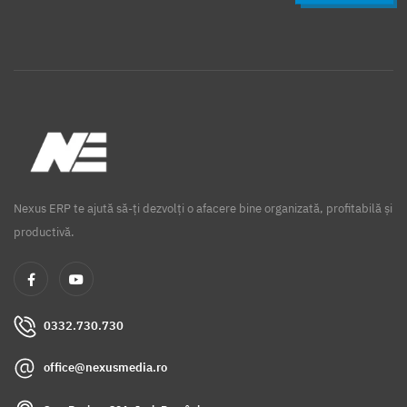
Nexus ERP te ajută să-ți dezvolți o afacere bine organizată, profitabilă și
productivă.
0332.730.730
office@nexusmedia.ro