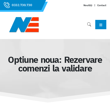
0332.730.730
Noutăți
|
Contact
Optiune noua: Rezervare
comenzi la validare