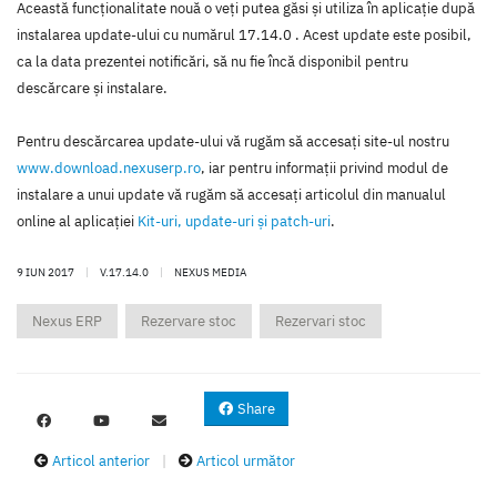
Această funcţionalitate nouă o veţi putea găsi şi utiliza în aplicaţie după
instalarea update-ului cu numărul 17.14.0 . Acest update este posibil,
ca la data prezentei notificări, să nu fie încă disponibil pentru
descărcare şi instalare.
Pentru descărcarea update-ului vă rugăm să accesaţi site-ul nostru
www.download.nexuserp.ro
, iar pentru informaţii privind modul de
instalare a unui update vă rugăm să accesaţi articolul din manualul
online al aplicaţiei
Kit-uri, update-uri şi patch-uri
.
9 IUN 2017
|
V.17.14.0
|
NEXUS MEDIA
Nexus ERP
Rezervare stoc
Rezervari stoc
Share
Articol anterior
|
Articol următor