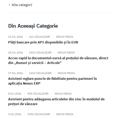
Alte categorii
Din Aceeași Categorie
21 IUL 2026
|
161 VIZUALIZARI
|
NEXUS MEDIA
Plăți bancare prin API disponibile și în EUR
20 IUL 2026
|
1501 VIZUALIZARI
|
NEXUS MEDIA
Acces rapid la documentul-sursă al prețului de vânzare, direct
din „Bunuri și servicii – Articole”
17 IUL 2026
|
1432 VIZUALIZARI
|
NEXUS MEDIA
Asistent reglare puncte de fidelitate pentru parteneri în
aplicația Nexus ERP
8 IUL 2026
|
945 VIZUALIZARI
|
NEXUS MEDIA
Asistent pentru adăugarea articolelor din stoc în modulul de
prețuri de vânzare
3 IUL 2026
|
3356 VIZUALIZARI
|
NEXUS MEDIA