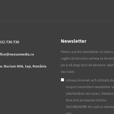
Newsletter
332.730.730
Pentru a primi newsletter-ul nostru,
ffice@nexusmedia.ro
rugăm să introduci adresa ta de ema
jos și să alegi tipul de abonare: să
s. Bucium 80A, Iași, România
sau lunar.
Adresa de email va fi utilizată do
scopul transmiterii newsletter-u
(săptămânal sau lunar). Dezabo
face prin accesarea linkului
DEZABONARE din cadrul newsle
ului.