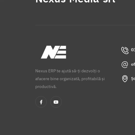
0
o
Nexus ERP te ajută să-ți dezvolți o
Șo
afacere bine organizată, profitabilă și
productivă.