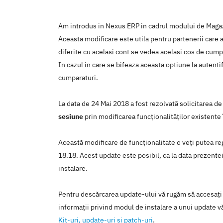
Am introdus in Nexus ERP in cadrul modului de Magaz
Aceasta modificare este utila pentru partenerii care au
diferite cu acelasi cont se vedea acelasi cos de cump
In cazul in care se bifeaza aceasta optiune la autentifi
cumparaturi.
La data de 24 Mai 2018 a fost rezolvată solicitarea d
sesiune
prin modificarea funcţionalităţilor existente
Această modificare de funcţionalitate o veţi putea reg
18.18. Acest update este posibil, ca la data prezentei 
instalare.
Pentru descărcarea update-ului vă rugăm să accesaţi
informaţii privind modul de instalare a unui update vă
Kit-uri, update-uri şi patch-uri
.