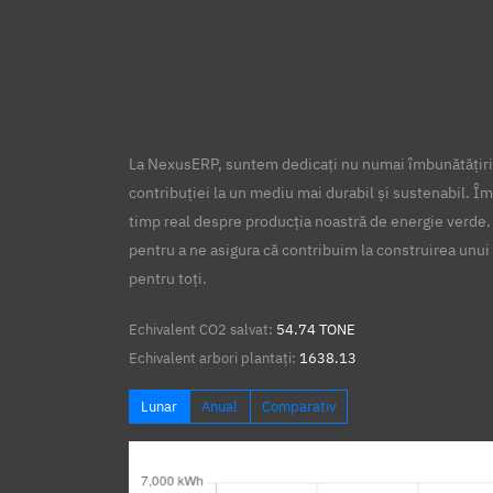
La NexusERP, suntem dedicați nu numai îmbunătățirii
contribuției la un mediu mai durabil și sustenabil. Îm
timp real despre producția noastră de energie verde.
pentru a ne asigura că contribuim la construirea unui 
pentru toți.
Echivalent CO2 salvat:
54.74 TONE
Echivalent arbori plantați:
1638.13
Lunar
Anual
Comparativ