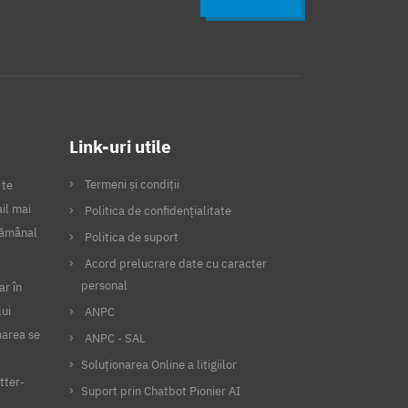
Link-uri utile
Termeni și condiții
 te
il mai
Politica de confidențialitate
ptămânal
Politica de suport
Acord prelucrare date cu caracter
personal
ar în
lui
ANPC
narea se
ANPC - SAL
Soluționarea Online a litigiilor
tter-
Suport prin Chatbot Pionier AI