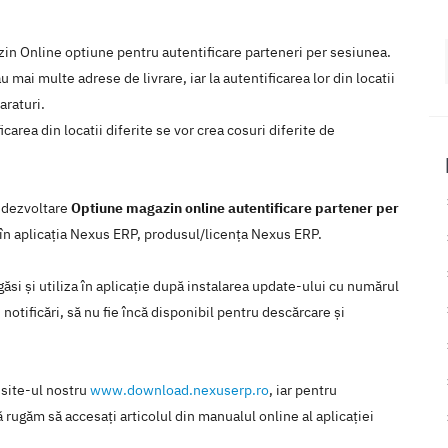
in Online optiune pentru autentificare parteneri per sesiunea.
 mai multe adrese de livrare, iar la autentificarea lor din locatii
araturi.
carea din locatii diferite se vor crea cosuri diferite de
e dezvoltare
Optiune magazin online autentificare partener per
 în aplicaţia Nexus ERP, produsul/licenţa Nexus ERP.
ăsi şi utiliza în aplicaţie după instalarea update-ului cu numărul
notificări, să nu fie încă disponibil pentru descărcare şi
 site-ul nostru
www.download.nexuserp.ro
, iar pentru
 rugăm să accesaţi articolul din manualul online al aplicaţiei