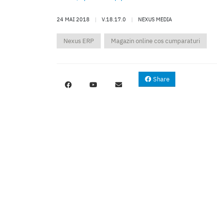
24 MAI 2018
|
V.18.17.0
|
NEXUS MEDIA
Nexus ERP
Magazin online cos cumparaturi
Share