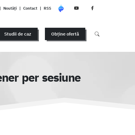
|
Noutăți
|
Contact
|
RSS
Studii de caz
Obține ofertă
ener per sesiune