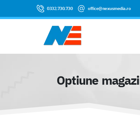
0332.730.730
office@nexusmedia.ro
Optiune magazin