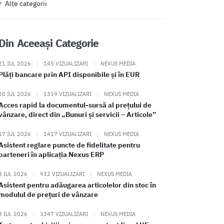
Alte categorii
Din Aceeași Categorie
21 IUL 2026
|
145 VIZUALIZARI
|
NEXUS MEDIA
Plăți bancare prin API disponibile și în EUR
20 IUL 2026
|
1359 VIZUALIZARI
|
NEXUS MEDIA
Acces rapid la documentul-sursă al prețului de
vânzare, direct din „Bunuri și servicii – Articole”
17 IUL 2026
|
1417 VIZUALIZARI
|
NEXUS MEDIA
Asistent reglare puncte de fidelitate pentru
parteneri în aplicația Nexus ERP
8 IUL 2026
|
932 VIZUALIZARI
|
NEXUS MEDIA
Asistent pentru adăugarea articolelor din stoc în
modulul de prețuri de vânzare
3 IUL 2026
|
3347 VIZUALIZARI
|
NEXUS MEDIA