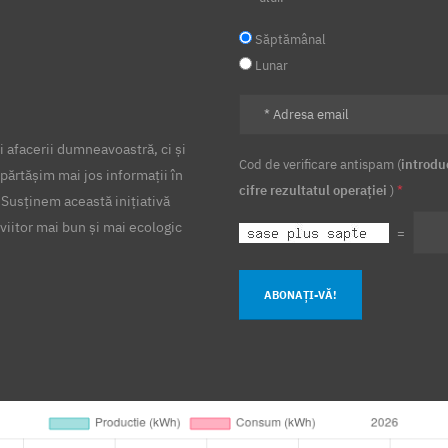
Săptămânal
Lunar
 afacerii dumneavoastră, ci și
Cod de verificare antispam (
introdu
părtășim mai jos informații în
cifre rezultatul operației
)
*
 Susținem această inițiativă
viitor mai bun și mai ecologic
=
ABONAȚI-VĂ!