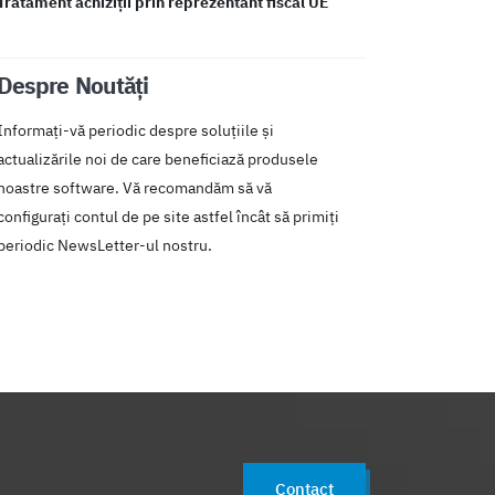
Tratament achiziții prin reprezentant fiscal UE
Despre Noutăți
Informați-vă periodic despre soluțiile și
actualizările noi de care beneficiază produsele
noastre software. Vă recomandăm să vă
configurați contul de pe site astfel încât să primiți
periodic NewsLetter-ul nostru.
Contact