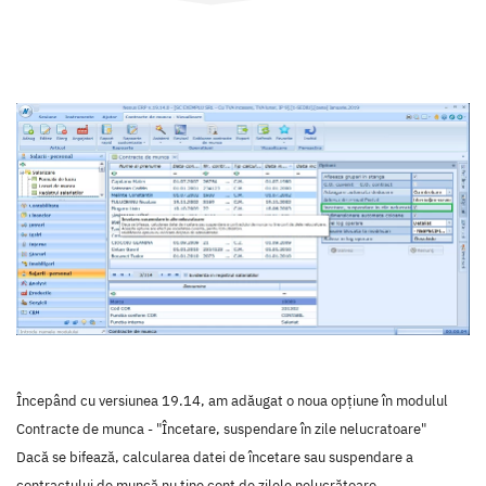
Începând cu versiunea 19.14, am adăugat o noua opțiune în modulul
Contracte de munca - "Încetare, suspendare în zile nelucratoare"
Dacă se bifează, calcularea datei de încetare sau suspendare a
contractului de muncă nu ține cont de zilele nelucrătoare.