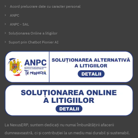
Acord prelucrare date cu caracter personal
ANPC
ANPC - SAL
Soluționarea Online a litigiilor
Suport prin Chatbot Pionier AI
La NexusERP, suntem dedicați nu numai îmbunătățirii afacerii
dumneavoastră, ci și contribuției la un mediu mai durabil și sustenabil.