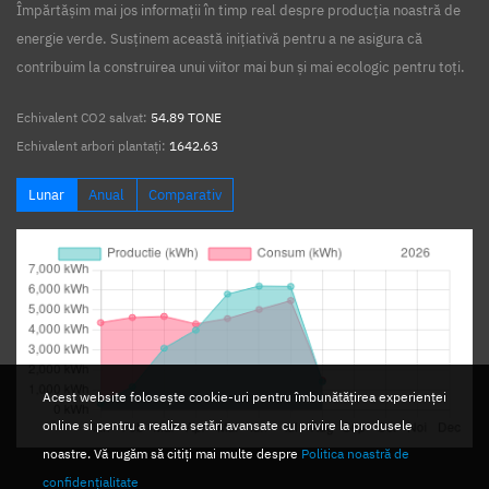
Împărtășim mai jos informații în timp real despre producția noastră de
energie verde. Susținem această inițiativă pentru a ne asigura că
contribuim la construirea unui viitor mai bun și mai ecologic pentru toți.
Echivalent CO2 salvat:
54.89 TONE
Echivalent arbori plantați:
1642.63
Lunar
Anual
Comparativ
Acest website folosește cookie-uri pentru îmbunătățirea experienței
online si pentru a realiza setări avansate cu privire la produsele
noastre. Vă rugăm să citiți mai multe despre
Politica noastră de
confidențialitate