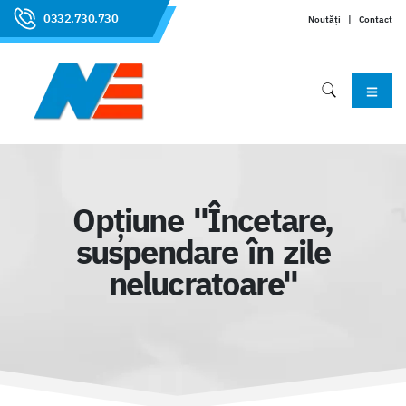
0332.730.730
Noutăți
|
Contact
Opțiune "Încetare,
suspendare în zile
nelucratoare"