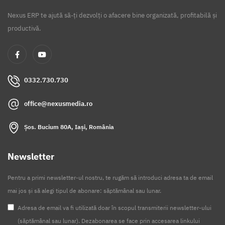
Nexus ERP te ajută să-ți dezvolți o afacere bine organizată, profitabilă și
productivă.
0332.730.730
office@nexusmedia.ro
Șos. Bucium 80A, Iași, România
Newsletter
Pentru a primi newsletter-ul nostru, te rugăm să introduci adresa ta de email
mai jos și să alegi tipul de abonare: săptămânal sau lunar.
Adresa de email va fi utilizată doar în scopul transmiterii newsletter-ului
(săptămânal sau lunar). Dezabonarea se face prin accesarea linkului