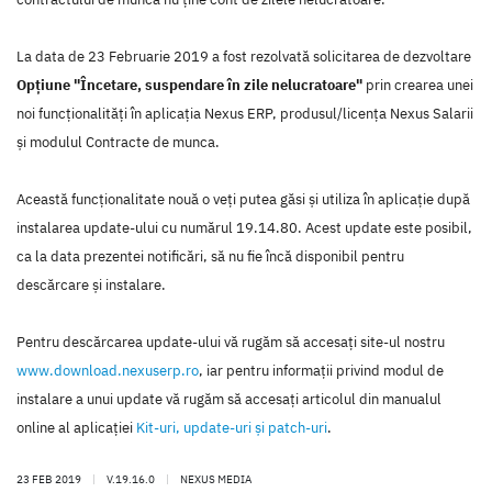
La data de 23 Februarie 2019 a fost rezolvată solicitarea de dezvoltare
Opțiune "Încetare, suspendare în zile nelucratoare"
prin crearea unei
noi funcţionalităţi în aplicaţia Nexus ERP, produsul/licenţa Nexus Salarii
şi modulul Contracte de munca.
Această funcţionalitate nouă o veţi putea găsi şi utiliza în aplicaţie după
instalarea update-ului cu numărul 19.14.80. Acest update este posibil,
ca la data prezentei notificări, să nu fie încă disponibil pentru
descărcare şi instalare.
Pentru descărcarea update-ului vă rugăm să accesaţi site-ul nostru
www.download.nexuserp.ro
, iar pentru informaţii privind modul de
instalare a unui update vă rugăm să accesaţi articolul din manualul
online al aplicaţiei
Kit-uri, update-uri şi patch-uri
.
23 FEB 2019
|
V.19.16.0
|
NEXUS MEDIA