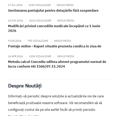
17 IUL 2026
|
1335 VIZUALIZARI
|
NEXUS MEDIA
Gestionarea pontajului pentru detașările fără suspendare
10 IUN 2026
|
1014 VIZUALIZARI
|
NEXUS MEDIA
Modificări privind concediile medicale începând cu 1 iunie
2026
9 IUN 2026
|
755 VIZUALIZARI
|
NEXUS MEDIA
Pontaje online - Raport situatie prezenta condica in ziua de
14 APR 2026
|
1054 VIZUALIZARI
|
NEXUS MEDIA
Metoda calcul Concediu odihna aferent programului normal de
lucru conform HG 1506/07.11.2024
Despre Noutăți
Informați-vă periodic despre soluțiile și actualizările noi de care
beneficiază produsele noastre software. Vă recomandăm să vă
configurați contul de pe site astfel încât să primiți periodic