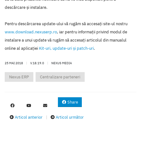
descărcare şi instalare.
Pentru descărcarea update-ului vă rugăm să accesaţi site-ul nostru
www.download.nexuserp.ro
, iar pentru informaţii privind modul de
instalare a unui update vă rugăm să accesaţi articolul din manualul
online al aplicaţiei
Kit-uri, update-uri şi patch-uri
.
25 MAI 2018
|
V.18.19.0
|
NEXUS MEDIA
Nexus ERP
Centralizare parteneri
Share
Articol anterior
|
Articol următor