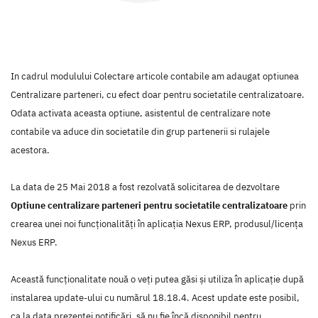
In cadrul modulului Colectare articole contabile am adaugat optiunea
Centralizare parteneri, cu efect doar pentru societatile centralizatoare.
Odata activata aceasta optiune, asistentul de centralizare note
contabile va aduce din societatile din grup partenerii si rulajele
acestora.
La data de 25 Mai 2018 a fost rezolvată solicitarea de dezvoltare
Optiune centralizare parteneri pentru societatile centralizatoare
prin
crearea unei noi funcţionalităţi în aplicaţia Nexus ERP, produsul/licenţa
Nexus ERP.
Această funcţionalitate nouă o veţi putea găsi şi utiliza în aplicaţie după
instalarea update-ului cu numărul 18.18.4. Acest update este posibil,
ca la data prezentei notificări, să nu fie încă disponibil pentru