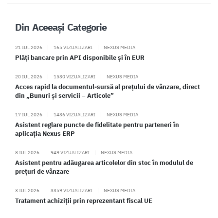
Din Aceeași Categorie
21 IUL 2026
|
165 VIZUALIZARI
|
NEXUS MEDIA
Plăți bancare prin API disponibile și în EUR
20 IUL 2026
|
1530 VIZUALIZARI
|
NEXUS MEDIA
Acces rapid la documentul-sursă al prețului de vânzare, direct
din „Bunuri și servicii – Articole”
17 IUL 2026
|
1436 VIZUALIZARI
|
NEXUS MEDIA
Asistent reglare puncte de fidelitate pentru parteneri în
aplicația Nexus ERP
8 IUL 2026
|
949 VIZUALIZARI
|
NEXUS MEDIA
Asistent pentru adăugarea articolelor din stoc în modulul de
prețuri de vânzare
3 IUL 2026
|
3359 VIZUALIZARI
|
NEXUS MEDIA
Tratament achiziții prin reprezentant fiscal UE