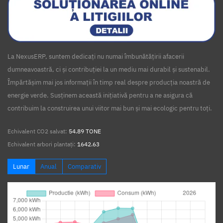
La NexusERP, suntem dedicați nu numai îmbunătățirii afacerii
dumneavoastră, ci și contribuției la un mediu mai durabil și sustenabil.
Împărtășim mai jos informații în timp real despre producția noastră de
energie verde. Susținem această inițiativă pentru a ne asigura că
contribuim la construirea unui viitor mai bun și mai ecologic pentru toți.
Echivalent CO2 salvat:
54.89 TONE
Echivalent arbori plantați:
1642.63
Lunar
Anual
Comparativ