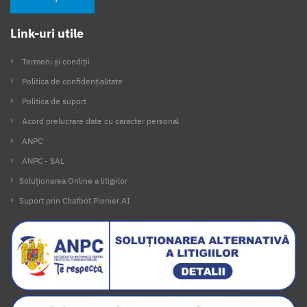
Link-uri utile
Termeni și condiții
Politica de confidențialitate
Politica de suport
Acord prelucrare date cu caracter personal
ANPC
ANPC - SAL
Soluționarea Online a litigiilor
Suport prin Chatbot Pionier AI