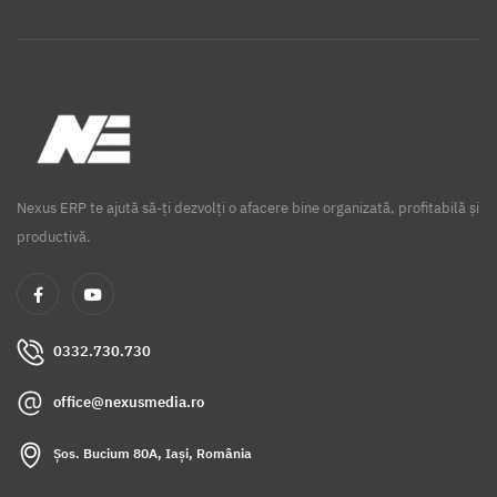
Nexus ERP te ajută să-ți dezvolți o afacere bine organizată, profitabilă și
productivă.
0332.730.730
office@nexusmedia.ro
Șos. Bucium 80A, Iași, România