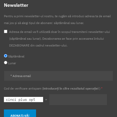
Newsletter
Pentru a primi newsletter-ul nostru, te rugăm să introduci adresa ta de email
mai jos și să alegi tipul de abonare: săptămânal sau lunar.
Adresa de email va fi utilizată doar în scopul transmiterii newsletter-ului
(săptămânal sau lunar). Dezabonarea se face prin accesarea linkului
DEZABONARE din cadrul newsletter-ului.
Săptămânal
Lunar
Cod de verificare antispam (
introduceți în cifre rezultatul operației
)
*
=
ABONAȚI-VĂ!