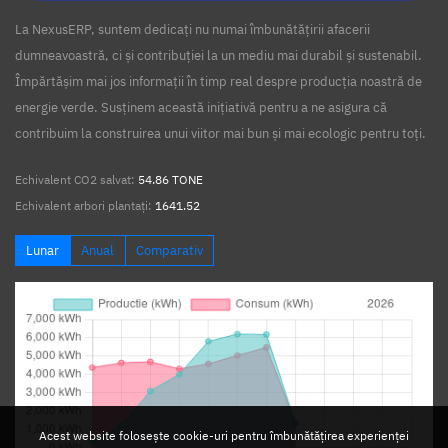
La NexusERP, suntem dedicați nu numai îmbunătățirii afacerii
dumneavoastră, ci și contribuției la un mediu mai durabil și sustenabil.
Împărtășim mai jos informații în timp real despre producția noastră de
energie verde. Susținem această inițiativă pentru a ne asigura că
contribuim la construirea unui viitor mai bun și mai ecologic pentru toți.
Echivalent CO2 salvat:
54.86 TONE
Echivalent arbori plantați:
1641.52
Lunar
Anual
Comparativ
Acest website folosește cookie-uri pentru îmbunătățirea experienței