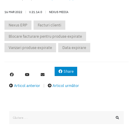
16 MAR 2022
|
V.21.14.0
|
NEXUS MEDIA
Nexus ERP
Facturi clienti
Blocare facturare pentru produse expirate
Vanzari produse expirate
Data expirare
Share
Articol anterior
|
Articol următor