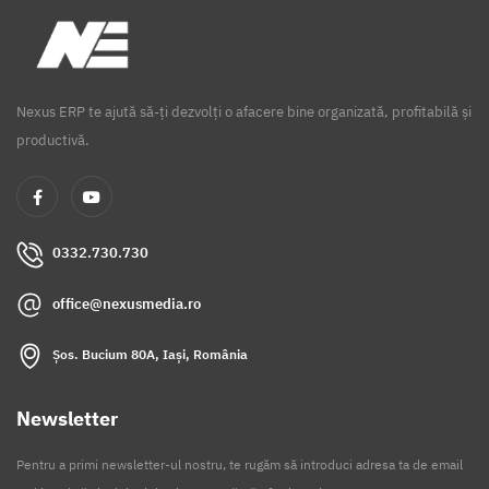
Nexus ERP te ajută să-ți dezvolți o afacere bine organizată, profitabilă și
productivă.
0332.730.730
office@nexusmedia.ro
Șos. Bucium 80A, Iași, România
Newsletter
Pentru a primi newsletter-ul nostru, te rugăm să introduci adresa ta de email