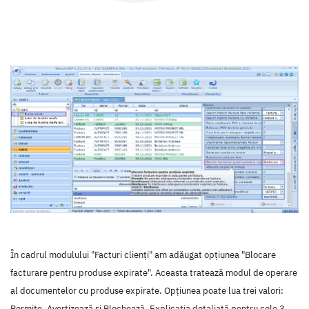
În cadrul modulului "Facturi clienți" am adăugat opțiunea "Blocare
facturare pentru produse expirate". Aceasta tratează modul de operare
al documentelor cu produse expirate. Opțiunea poate lua trei valori:
Permite, Avertizează și Blochează. Explicația detaliată pentru cele 3