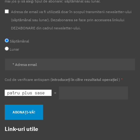
mai jos și să alegi tipul de abonare: săptămânal sau lunar.
Adresa de email va fi utilizată doar în scopul transmiterii newsletter-ului
(săptămânal sau lunar). Dezabonarea se face prin accesarea linkului
DEZABONARE din cadrul newsletter-ului.
Săptămânal
Lunar
Cod de verificare antispam (
introduceți în cifre rezultatul operației
)
*
=
ABONAȚI-VĂ!
Link-uri utile