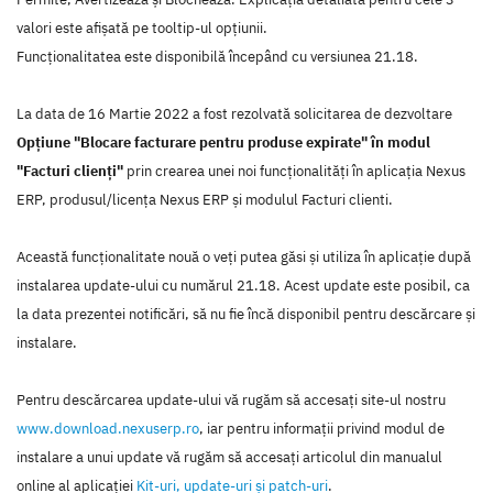
valori este afișată pe tooltip-ul opțiunii.
Funcționalitatea este disponibilă începând cu versiunea 21.18.
La data de 16 Martie 2022 a fost rezolvată solicitarea de dezvoltare
Opțiune "Blocare facturare pentru produse expirate" în modul
"Facturi clienți"
prin crearea unei noi funcţionalităţi în aplicaţia Nexus
ERP, produsul/licenţa Nexus ERP şi modulul Facturi clienti.
Această funcţionalitate nouă o veţi putea găsi şi utiliza în aplicaţie după
instalarea update-ului cu numărul 21.18. Acest update este posibil, ca
la data prezentei notificări, să nu fie încă disponibil pentru descărcare şi
instalare.
Pentru descărcarea update-ului vă rugăm să accesaţi site-ul nostru
www.download.nexuserp.ro
, iar pentru informaţii privind modul de
instalare a unui update vă rugăm să accesaţi articolul din manualul
online al aplicaţiei
Kit-uri, update-uri şi patch-uri
.