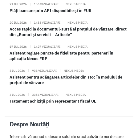
21 IUL 2026
|
156 VIZUALIZARI
|
NEXUS MEDIA
Plăți bancare prin API disponibile și în EUR
20 IUL 2026
|
1483 VIZUALIZARI
|
NEXUS MEDIA
Acces rapid la documentul-sursă al prețului de vânzare, direct
din „Bunuri și servicii – Articole”
17 IUL 2026
|
1427 VIZUALIZARI
|
NEXUS MEDIA
Asistent reglare puncte de fidelitate pentru parteneri în
aplicația Nexus ERP
8 IUL 2026
|
938 VIZUALIZARI
|
NEXUS MEDIA
Asistent pentru adăugarea articolelor din stoc în modulul de
prețuri de vânzare
3 IUL 2026
|
3354 VIZUALIZARI
|
NEXUS MEDIA
Tratament achiziții prin reprezentant fiscal UE
Despre Noutăți
Informați-vă periodic despre soluțiile și actualizările noi de care