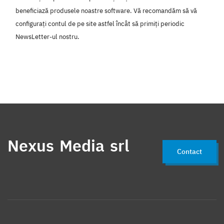
beneficiază produsele noastre software. Vă recomandăm să vă
configurați contul de pe site astfel încât să primiți periodic
NewsLetter-ul nostru.
Nexus Media srl
Contact