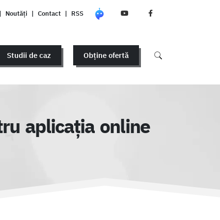
|
Noutăți
|
Contact
|
RSS
Studii de caz
Obține ofertă
u aplicația online