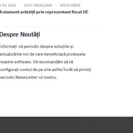
3 IUL 2026
|
3357 VIZUALIZARI
|
NEXUS MEDIA
Tratament achiziții prin reprezentant fiscal UE
Despre Noutăți
Informați-vă periodic despre soluțiile și
actualizările noi de care beneficiază produsele
noastre software. Vă recomandăm să vă
configurați contul de pe site astfel încât să primiți
periodic NewsLetter-ul nostru.