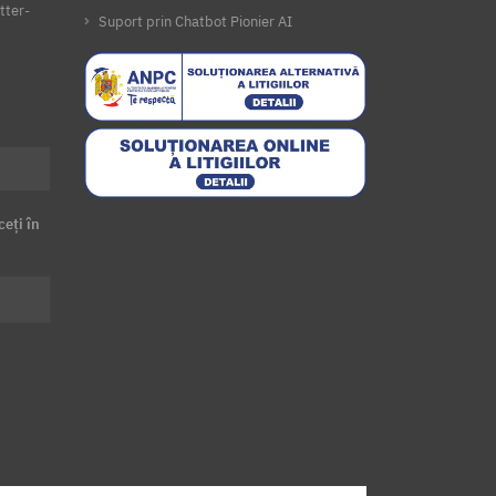
tter-
Suport prin Chatbot Pionier AI
ceți în