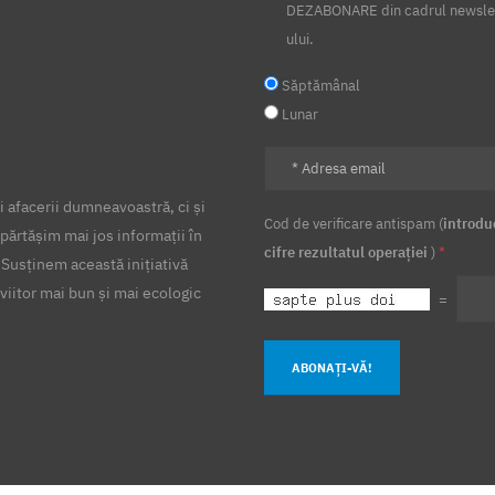
DEZABONARE din cadrul newsle
ului.
Săptămânal
Lunar
 afacerii dumneavoastră, ci și
Cod de verificare antispam (
introdu
părtășim mai jos informații în
cifre rezultatul operației
)
*
 Susținem această inițiativă
viitor mai bun și mai ecologic
=
ABONAȚI-VĂ!