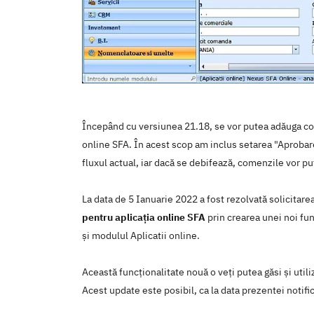
Începând cu versiunea 21.18, se vor putea adăuga com
online SFA. În acest scop am inclus setarea "Aproba
fluxul actual, iar dacă se debifează, comenzile vor p
La data de 5 Ianuarie 2022 a fost rezolvată solicitar
pentru aplicația online SFA
prin crearea unei noi fu
şi modulul Aplicatii online.
Această funcţionalitate nouă o veţi putea găsi şi util
Acest update este posibil, ca la data prezentei notific