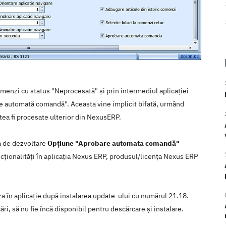
enzi cu status "Neprocesată" și prin intermediul aplicației
re automată comandă". Aceasta vine implicit bifată, urmând
utea fi procesate ulterior din NexusERP.
ea de dezvoltare
Opțiune "Aprobare automata comandă"
ncţionalităţi în aplicaţia Nexus ERP, produsul/licenţa Nexus ERP
iza în aplicaţie după instalarea update-ului cu numărul 21.18.
ări, să nu fie încă disponibil pentru descărcare şi instalare.