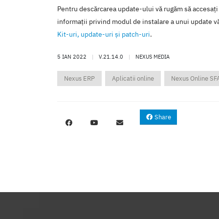
Pentru descărcarea update-ului vă rugăm să accesaţi
informaţii privind modul de instalare a unui update vă
Kit-uri, update-uri şi patch-uri
.
5 IAN 2022
|
V.21.14.0
|
NEXUS MEDIA
Nexus ERP
Aplicatii online
Nexus Online SF
Share