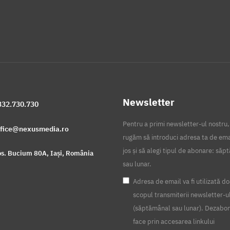
Newsletter
332.730.730
Pentru a primi newsletter-ul nostru,
ffice@nexusmedia.ro
rugăm să introduci adresa ta de ema
jos și să alegi tipul de abonare: să
s. Bucium 80A, Iași, România
sau lunar.
Adresa de email va fi utilizată do
scopul transmiterii newsletter-u
(săptămânal sau lunar). Dezabo
face prin accesarea linkului