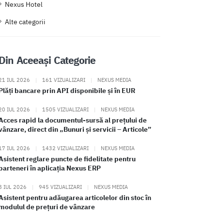
Nexus Hotel
Alte categorii
Din Aceeași Categorie
21 IUL 2026
|
161 VIZUALIZARI
|
NEXUS MEDIA
Plăți bancare prin API disponibile și în EUR
20 IUL 2026
|
1505 VIZUALIZARI
|
NEXUS MEDIA
Acces rapid la documentul-sursă al prețului de
vânzare, direct din „Bunuri și servicii – Articole”
17 IUL 2026
|
1432 VIZUALIZARI
|
NEXUS MEDIA
Asistent reglare puncte de fidelitate pentru
parteneri în aplicația Nexus ERP
8 IUL 2026
|
945 VIZUALIZARI
|
NEXUS MEDIA
Asistent pentru adăugarea articolelor din stoc în
modulul de prețuri de vânzare