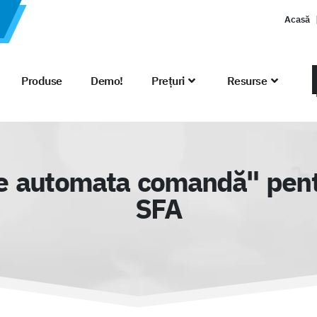
Acasă
Produse
Demo!
Prețuri
Resurse
 automata comandă" pentr
SFA