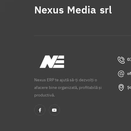
Nexus Media srl
0
o
Nexus ERP te ajută să-ți dezvolți o
Șo
afacere bine organizată, profitabilă și
productivă.