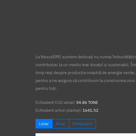
La NexusERP, suntem dedicați nu numai îmbunătățirii
contribuției la un mediu mai durabil și sustenabil. Îm
timp real despre producția noastră de energie verde.
pentru a ne asigura că contribuim la construirea unui 
pentru toți.
Echivalent CO2 salvat:
54.86 TONE
Echivalent arbori plantați:
1641.52
Lunar
Anual
Comparativ