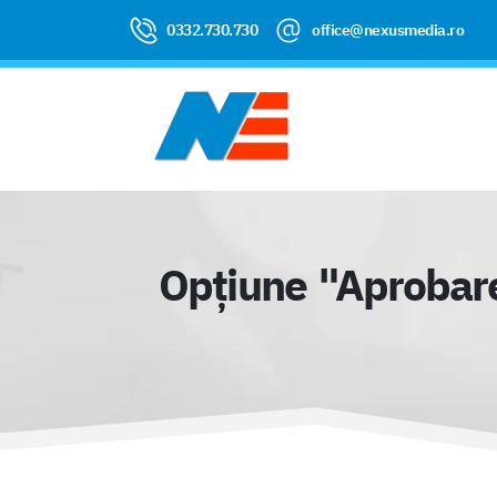
0332.730.730
office@nexusmedia.ro
Opțiune "Aprobare