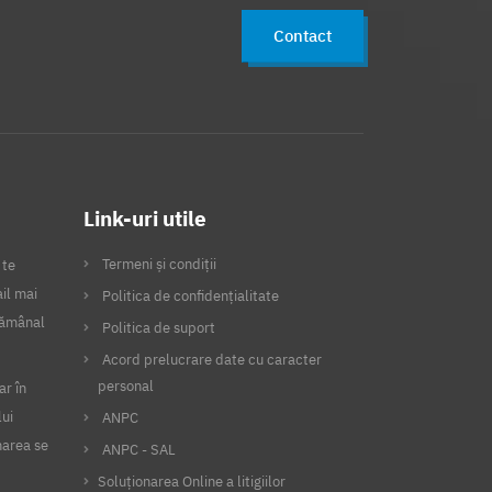
Contact
Link-uri utile
Termeni și condiții
 te
il mai
Politica de confidențialitate
ptămânal
Politica de suport
Acord prelucrare date cu caracter
personal
ar în
lui
ANPC
narea se
ANPC - SAL
Soluționarea Online a litigiilor