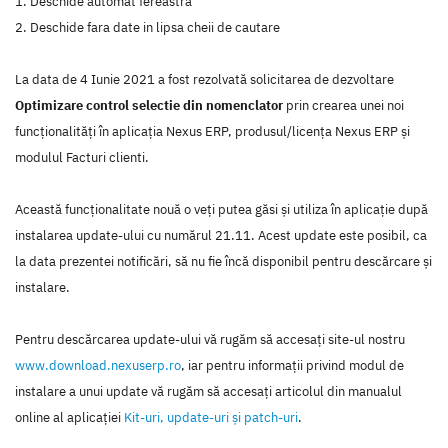
1. Deschide automat fereastra
2. Deschide fara date in lipsa cheii de cautare
La data de 4 Iunie 2021 a fost rezolvată solicitarea de dezvoltare
Optimizare control selectie din nomenclator
prin crearea unei noi
funcţionalităţi în aplicaţia Nexus ERP, produsul/licenţa Nexus ERP şi
modulul Facturi clienti.
Această funcţionalitate nouă o veţi putea găsi şi utiliza în aplicaţie după
instalarea update-ului cu numărul 21.11. Acest update este posibil, ca
la data prezentei notificări, să nu fie încă disponibil pentru descărcare şi
instalare.
Pentru descărcarea update-ului vă rugăm să accesaţi site-ul nostru
www.download.nexuserp.ro
, iar pentru informaţii privind modul de
instalare a unui update vă rugăm să accesaţi articolul din manualul
online al aplicaţiei
Kit-uri, update-uri şi patch-uri
.