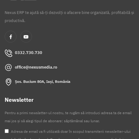
Nexus ERP te ajută să-ți dezvolți o afacere bine organizată, profitabilă și
productivă.
0332.730.730
office@nexusmedia.ro
Șos. Bucium 80A, Iași, România
Newsletter
Pentru a primi newsletter-ul nostru, te rugăm să introduci adresa ta de email
mai jos și să alegi tipul de abonare: săptămânal sau lunar.
Adresa de email va fi utilizată doar în scopul transmiterii newsletter-ului