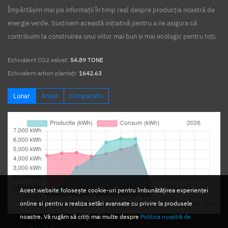
Împărtășim mai jos informații în timp real despre producția noastră de
energie verde. Susținem această inițiativă pentru a ne asigura că
contribuim la construirea unui viitor mai bun și mai ecologic pentru toți.
Echivalent CO2 salvat:
54.89 TONE
Echivalent arbori plantați:
1642.63
Lunar
Anual
Comparativ
Acest website folosește cookie-uri pentru îmbunătățirea experienței
online si pentru a realiza setări avansate cu privire la produsele
noastre. Vă rugăm să citiți mai multe despre
Politica noastră de