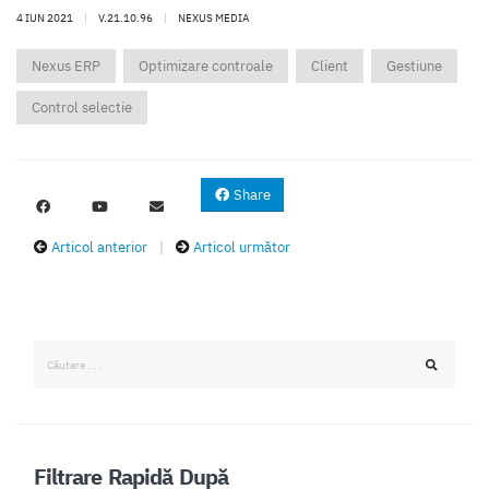
4 IUN 2021
|
V.21.10.96
|
NEXUS MEDIA
Nexus ERP
Optimizare controale
Client
Gestiune
Control selectie
Share
Articol anterior
|
Articol următor
Filtrare Rapidă După