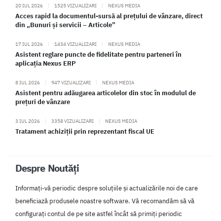
20 IUL 2026
|
1525 VIZUALIZARI
|
NEXUS MEDIA
Acces rapid la documentul-sursă al prețului de vânzare, direct
din „Bunuri și servicii – Articole”
17 IUL 2026
|
1434 VIZUALIZARI
|
NEXUS MEDIA
Asistent reglare puncte de fidelitate pentru parteneri în
aplicația Nexus ERP
8 IUL 2026
|
947 VIZUALIZARI
|
NEXUS MEDIA
Asistent pentru adăugarea articolelor din stoc în modulul de
prețuri de vânzare
3 IUL 2026
|
3358 VIZUALIZARI
|
NEXUS MEDIA
Tratament achiziții prin reprezentant fiscal UE
Despre Noutăți
Informați-vă periodic despre soluțiile și actualizările noi de care
beneficiază produsele noastre software. Vă recomandăm să vă
configurați contul de pe site astfel încât să primiți periodic