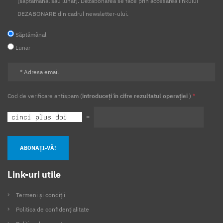
(săptămânal sau lunar). Dezabonarea se face prin accesarea linkului
DEZABONARE din cadrul newsletter-ului.
Săptămânal
Lunar
Cod de verificare antispam (
introduceți în cifre rezultatul operației
)
*
=
ABONAȚI-VĂ!
Link-uri utile
Termeni și condiții
Politica de confidențialitate