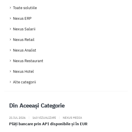
Toate solutiile
Nexus ERP
Nexus Salarii
Nexus Retail
Nexus Analist
Nexus Restaurant
Nexus Hotel
Alte categorii
Din Aceeași Categorie
21 IUL 2026
|
163 VIZUALIZARI
|
NEXUS MEDIA
Plăți bancare prin API disponibile și în EUR