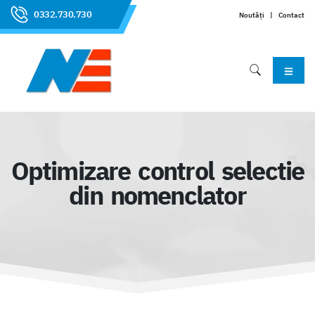
0332.730.730
Noutăți
|
Contact
Optimizare control selectie
din nomenclator