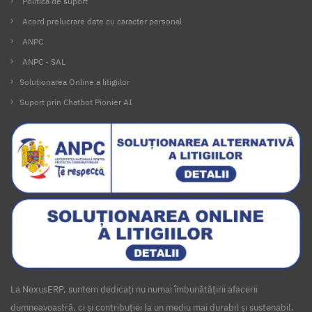
Politica de suport
Acord prelucrare date cu caracter personal
ANPC
ANPC - SAL
Soluționarea Online a litigiilor
Suport prin Chatbot Pionier AI
La NexusERP, suntem dedicați nu numai îmbunătățirii afacerii
dumneavoastră, ci și contribuției la un mediu mai durabil și sustenabil.