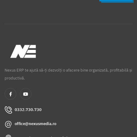
Nexus ERP te ajută să-ți dezvolți o afacere bine organizată, profitabilă și
productivă.
0332.730.730
office@nexusmedia.ro