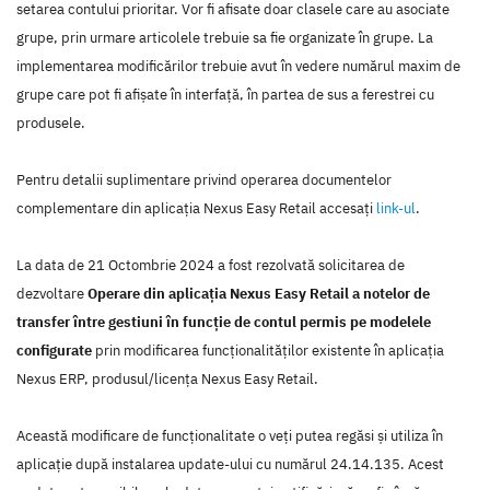
setarea contului prioritar. Vor fi afisate doar clasele care au asociate
grupe, prin urmare articolele trebuie sa fie organizate în grupe. La
implementarea modificărilor trebuie avut în vedere numărul maxim de
grupe care pot fi afișate în interfață, în partea de sus a ferestrei cu
produsele.
Pentru detalii suplimentare privind operarea documentelor
complementare din aplicația Nexus Easy Retail accesați
link-ul
.
La data de 21 Octombrie 2024 a fost rezolvată solicitarea de
dezvoltare
Operare din aplicația Nexus Easy Retail a notelor de
transfer între gestiuni în funcție de contul permis pe modelele
configurate
prin modificarea funcţionalităţilor existente în aplicaţia
Nexus ERP, produsul/licenţa Nexus Easy Retail.
Această modificare de funcţionalitate o veţi putea regăsi şi utiliza în
aplicaţie după instalarea update-ului cu numărul 24.14.135. Acest