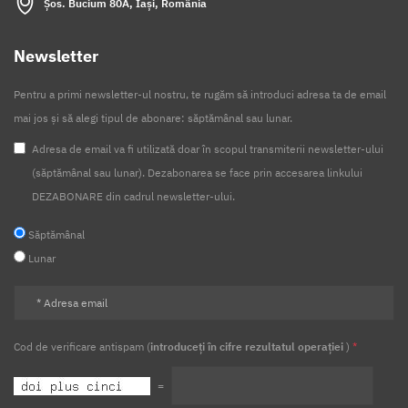
Șos. Bucium 80A, Iași, România
Newsletter
Pentru a primi newsletter-ul nostru, te rugăm să introduci adresa ta de email
mai jos și să alegi tipul de abonare: săptămânal sau lunar.
Adresa de email va fi utilizată doar în scopul transmiterii newsletter-ului
(săptămânal sau lunar). Dezabonarea se face prin accesarea linkului
DEZABONARE din cadrul newsletter-ului.
Săptămânal
Lunar
Cod de verificare antispam (
introduceți în cifre rezultatul operației
)
*
=