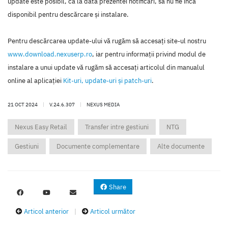
update este posibil, ca la data prezentei notificări, să nu fie încă
disponibil pentru descărcare şi instalare.
Pentru descărcarea update-ului vă rugăm să accesaţi site-ul nostru
www.download.nexuserp.ro
, iar pentru informaţii privind modul de
instalare a unui update vă rugăm să accesaţi articolul din manualul
online al aplicaţiei
Kit-uri, update-uri şi patch-uri
.
21 OCT 2024
|
V.24.6.307
|
NEXUS MEDIA
Nexus Easy Retail
Transfer intre gestiuni
NTG
Gestiuni
Documente complementare
Alte documente
Share
Articol anterior
|
Articol următor