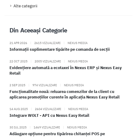
Alte categorii
Din Aceeași Categorie
21 APR 2026
|
2615 VIZUALIZARI
|
NEXUS MEDIA
Informații suplimentare tipărite pe comanda de secții
22 OCT 2025
|
2005 VIZUALIZARI
|
NEXUS MEDIA
Evidențiere automată a ecotaxei în Nexus ERP și Nexus Easy
Retail
2 SEP 2025
|
974 VIZUALIZARI
|
NEXUS MEDIA
Funcționalitate nouă: reluarea comenzilor de la client cu
aplicarea promoțiilor curente în aplicația Nexus Easy Retail
14 AUG 2025
|
2604 VIZUALIZARI
|
NEXUS MEDIA
Integrare WOLT - API cu Nexus Easy Retail
30 IUL 2025
|
1469 VIZUALIZARI
|
NEXUS MEDIA
Adăugare opțiune pentru tipărirea chitanței POS pe