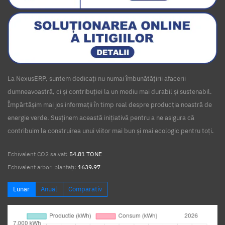
La NexusERP, suntem dedicați nu numai îmbunătățirii afacerii
dumneavoastră, ci și contribuției la un mediu mai durabil și sustenabil.
Împărtășim mai jos informații în timp real despre producția noastră de
energie verde. Susținem această inițiativă pentru a ne asigura că
contribuim la construirea unui viitor mai bun și mai ecologic pentru toți.
Echivalent CO2 salvat:
54.81 TONE
Echivalent arbori plantați:
1639.97
Lunar
Anual
Comparativ