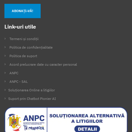
ABONAȚI-VĂ!
Link-uri utile
Termeni și condiții
Politica de confidențialitate
Politica de suport
Acord prelucrare date cu caracter personal
ANPC
ANPC - SAL
Soluționarea Online a litigiilor
Suport prin Chatbot Pionier AI