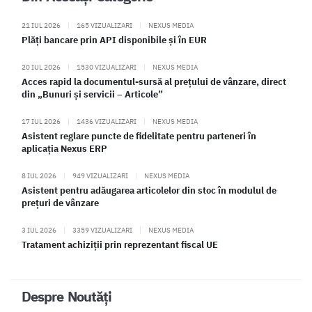
21 IUL 2026
|
165 VIZUALIZARI
|
NEXUS MEDIA
Plăți bancare prin API disponibile și în EUR
20 IUL 2026
|
1530 VIZUALIZARI
|
NEXUS MEDIA
Acces rapid la documentul-sursă al prețului de vânzare, direct
din „Bunuri și servicii – Articole”
17 IUL 2026
|
1436 VIZUALIZARI
|
NEXUS MEDIA
Asistent reglare puncte de fidelitate pentru parteneri în
aplicația Nexus ERP
8 IUL 2026
|
949 VIZUALIZARI
|
NEXUS MEDIA
Asistent pentru adăugarea articolelor din stoc în modulul de
prețuri de vânzare
3 IUL 2026
|
3359 VIZUALIZARI
|
NEXUS MEDIA
Tratament achiziții prin reprezentant fiscal UE
Despre Noutăți