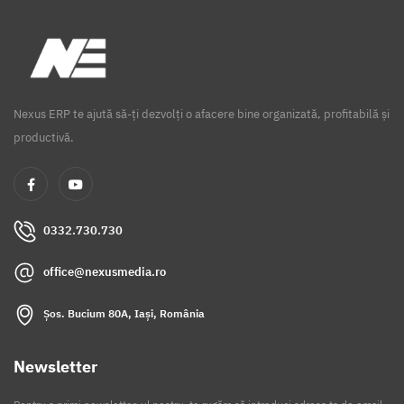
Nexus ERP te ajută să-ți dezvolți o afacere bine organizată, profitabilă și
productivă.
0332.730.730
office@nexusmedia.ro
Șos. Bucium 80A, Iași, România
Newsletter