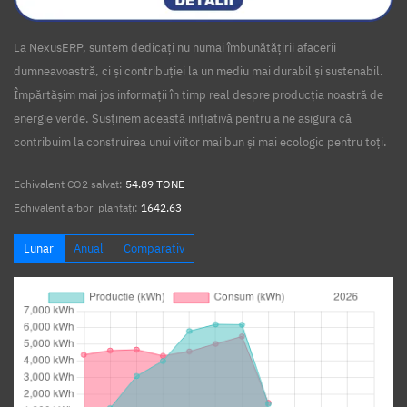
La NexusERP, suntem dedicați nu numai îmbunătățirii afacerii
dumneavoastră, ci și contribuției la un mediu mai durabil și sustenabil.
Împărtășim mai jos informații în timp real despre producția noastră de
energie verde. Susținem această inițiativă pentru a ne asigura că
contribuim la construirea unui viitor mai bun și mai ecologic pentru toți.
Echivalent CO2 salvat:
54.89 TONE
Echivalent arbori plantați:
1642.63
Lunar
Anual
Comparativ