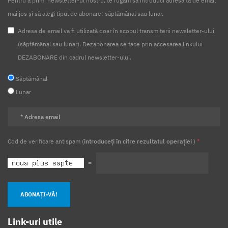
Pentru a primi newsletter-ul nostru, te rugăm să introduci adresa ta de email
mai jos și să alegi tipul de abonare: săptămânal sau lunar.
Adresa de email va fi utilizată doar în scopul transmiterii newsletter-ului
(săptămânal sau lunar). Dezabonarea se face prin accesarea linkului
DEZABONARE din cadrul newsletter-ului.
Săptămânal
Lunar
Cod de verificare antispam (
introduceți în cifre rezultatul operației
)
*
=
ABONAȚI-VĂ!
Link-uri utile