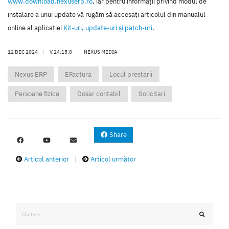
www.download.nexuserp.ro
, iar pentru informaţii privind modul de
instalare a unui update vă rugăm să accesaţi articolul din manualul
online al aplicaţiei
Kit-uri, update-uri şi patch-uri
.
12 DEC 2024
|
V.24.15.0
|
NEXUS MEDIA
Nexus ERP
EFactura
Locul prestarii
Persoane fizice
Dosar contabil
Solicitari
Share
Articol anterior
|
Articol următor