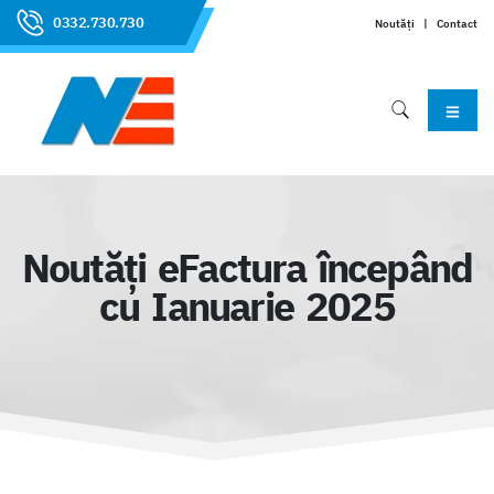
0332.730.730
Noutăți
|
Contact
Noutăți eFactura începând
cu Ianuarie 2025