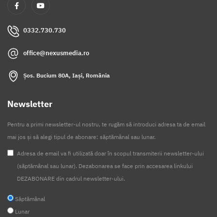
0332.730.730
office@nexusmedia.ro
Șos. Bucium 80A, Iași, România
Newsletter
Pentru a primi newsletter-ul nostru, te rugăm să introduci adresa ta de email
mai jos și să alegi tipul de abonare: săptămânal sau lunar.
Adresa de email va fi utilizată doar în scopul transmiterii newsletter-ului
(săptămânal sau lunar). Dezabonarea se face prin accesarea linkului
DEZABONARE din cadrul newsletter-ului.
Săptămânal
Lunar