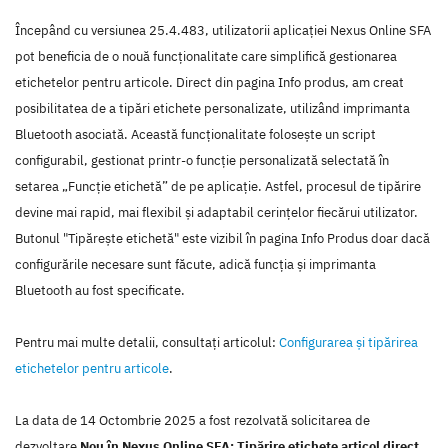
Începând cu versiunea 25.4.483, utilizatorii aplicației Nexus Online SFA
pot beneficia de o nouă funcționalitate care simplifică gestionarea
etichetelor pentru articole. Direct din pagina Info produs, am creat
posibilitatea de a tipări etichete personalizate, utilizând imprimanta
Bluetooth asociată. Această funcționalitate folosește un script
configurabil, gestionat printr-o funcție personalizată selectată în
setarea „Funcție etichetă” de pe aplicație. Astfel, procesul de tipărire
devine mai rapid, mai flexibil și adaptabil cerințelor fiecărui utilizator.
Butonul "Tipărește etichetă" este vizibil în pagina Info Produs doar dacă
configurările necesare sunt făcute, adică funcția și imprimanta
Bluetooth au fost specificate.
Pentru mai multe detalii, consultaţi articolul:
Configurarea și tipărirea
etichetelor pentru articole
.
La data de 14 Octombrie 2025 a fost rezolvată solicitarea de
dezvoltare
Nou în Nexus Online SFA: Tipărire etichete articol direct