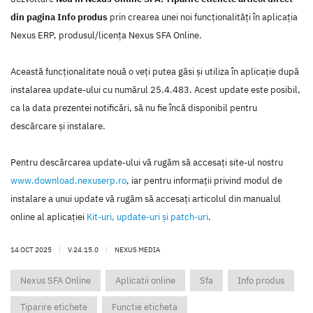
din pagina Info produs
prin crearea unei noi funcţionalităţi în aplicaţia
Nexus ERP, produsul/licenţa Nexus SFA Online.
Această funcţionalitate nouă o veţi putea găsi şi utiliza în aplicaţie după
instalarea update-ului cu numărul 25.4.483. Acest update este posibil,
ca la data prezentei notificări, să nu fie încă disponibil pentru
descărcare şi instalare.
Pentru descărcarea update-ului vă rugăm să accesaţi site-ul nostru
www.download.nexuserp.ro
, iar pentru informaţii privind modul de
instalare a unui update vă rugăm să accesaţi articolul din manualul
online al aplicaţiei
Kit-uri, update-uri şi patch-uri
.
14 OCT 2025
|
V.24.15.0
|
NEXUS MEDIA
Nexus SFA Online
Aplicatii online
Sfa
Info produs
Tiparire etichete
Functie eticheta