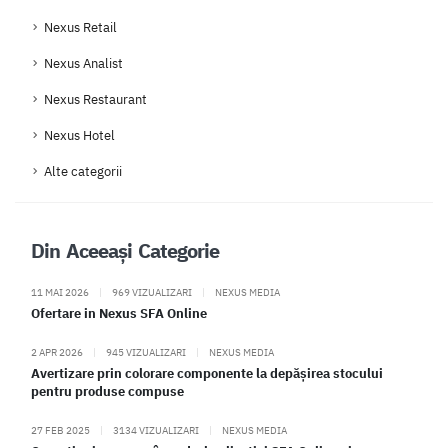
Nexus Retail
Nexus Analist
Nexus Restaurant
Nexus Hotel
Alte categorii
Din Aceeași Categorie
11 MAI 2026
|
969 VIZUALIZARI
|
NEXUS MEDIA
Ofertare in Nexus SFA Online
2 APR 2026
|
945 VIZUALIZARI
|
NEXUS MEDIA
Avertizare prin colorare componente la depășirea stocului
pentru produse compuse
27 FEB 2025
|
3134 VIZUALIZARI
|
NEXUS MEDIA