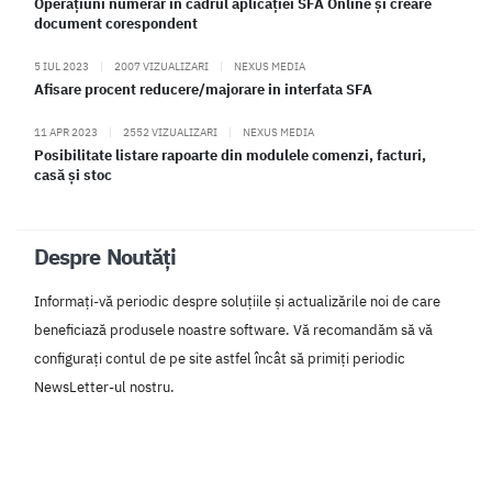
Operațiuni numerar în cadrul aplicației SFA Online și creare
document corespondent
5 IUL 2023
|
2007 VIZUALIZARI
|
NEXUS MEDIA
Afisare procent reducere/majorare in interfata SFA
11 APR 2023
|
2552 VIZUALIZARI
|
NEXUS MEDIA
Posibilitate listare rapoarte din modulele comenzi, facturi,
casă și stoc
Despre Noutăți
Informați-vă periodic despre soluțiile și actualizările noi de care
beneficiază produsele noastre software. Vă recomandăm să vă
configurați contul de pe site astfel încât să primiți periodic
NewsLetter-ul nostru.