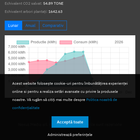
Echivalent CO2 salvat:
54.89 TONE
Echivalent arbori plantați:
1642.63
Lunar
Anual
Comparativ
Acest website folosește cookie-uri pentru îmbunătățirea experienței
online si pentru a realiza setări avansate cu privire la produsele
noastre. Vă rugăm să citiți mai multe despre
Politica noastră de
confidențialitate
Acceptă toate
Nexus Media srl. © 2026. Toate drepturile sunt rezervate
Administrează preferințele