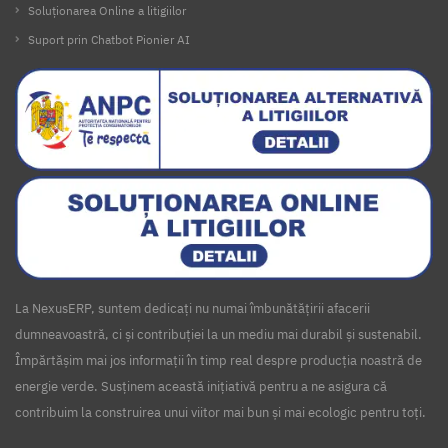
Soluționarea Online a litigiilor
Suport prin Chatbot Pionier AI
La NexusERP, suntem dedicați nu numai îmbunătățirii afacerii
dumneavoastră, ci și contribuției la un mediu mai durabil și sustenabil.
Împărtășim mai jos informații în timp real despre producția noastră de
energie verde. Susținem această inițiativă pentru a ne asigura că
contribuim la construirea unui viitor mai bun și mai ecologic pentru toți.