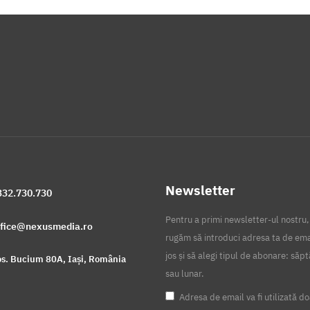
Newsletter
332.730.730
Pentru a primi newsletter-ul nostru,
ffice@nexusmedia.ro
rugăm să introduci adresa ta de ema
jos și să alegi tipul de abonare: să
s. Bucium 80A, Iași, România
sau lunar.
Adresa de email va fi utilizată do