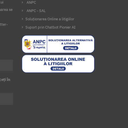
lui
ANPC
narea se
ANPC - SAL
Soluționarea Online a litigiilor
tter-
Suport prin Chatbot Pionier AI
ceți în