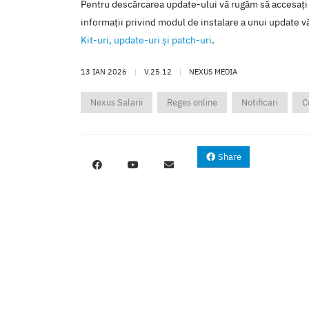
Pentru descărcarea update-ului vă rugăm să accesaţi
informaţii privind modul de instalare a unui update vă
Kit-uri, update-uri şi patch-uri
.
13 IAN 2026
|
V.25.12
|
NEXUS MEDIA
Nexus Salarii
Reges online
Notificari
C
Share