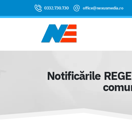
0332.730.730
office@nexusmedia.ro
Notificările REGE
comuni