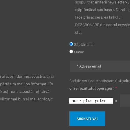
scopul transmiterii newsletter-u
(săptămânal sau lunar). Dezabo
face prin accesarea linkului
DEZABONARE din cadrul newsle
ului.
Săptămânal
Lunar
 afacerii dumneavoastră, ci și
Cod de verificare antispam (
introdu
părtășim mai jos informații în
cifre rezultatul operației
)
*
 Susținem această inițiativă
viitor mai bun și mai ecologic
=
ABONAȚI-VĂ!