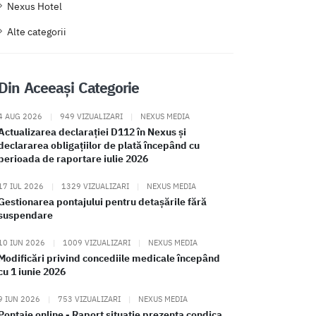
Nexus Hotel
Alte categorii
Din Aceeași Categorie
4 AUG 2026
|
949 VIZUALIZARI
|
NEXUS MEDIA
Actualizarea declarației D112 în Nexus și
declararea obligațiilor de plată începând cu
perioada de raportare iulie 2026
17 IUL 2026
|
1329 VIZUALIZARI
|
NEXUS MEDIA
Gestionarea pontajului pentru detașările fără
suspendare
10 IUN 2026
|
1009 VIZUALIZARI
|
NEXUS MEDIA
Modificări privind concediile medicale începând
cu 1 iunie 2026
9 IUN 2026
|
753 VIZUALIZARI
|
NEXUS MEDIA
Pontaje online - Raport situatie prezenta condica