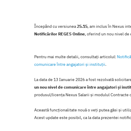
Începând cu versiunea
25.15
, am inclus în Nexus int
Notificărilor REGES Online
, oferind un nou nivel de 
Pentru mai multe detalii, consultaţi articolul:
Notific
comunicare între angajatori și instituții
.
La data de 13 Ianuarie 2026 a fost rezolvată solicita
un nou nivel de comunicare între angajatori și instit
produsul/licenţa Nexus Salarii şi modulul Contracte
Această funcţionalitate nouă o veţi putea găsi şi util
Acest update este posibil, ca la data prezentei notific