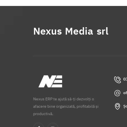
Nexus Media srl
0
o
Nexus ERP te ajută să-ți dezvolți o
Șo
afacere bine organizată, profitabilă și
productivă.