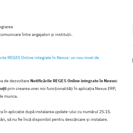
egrarea
comunicare între angajatori și instituții.
ările REGES Online integrate în Nexus: un nou nivel de
rea de dezvoltare
Notificările REGES Online integrate în Nexus:
uții
prin crearea unei noi funcţionalităţi în aplicaţia Nexus ERP,
 de munca.
iza în aplicaţie după instalarea update-ului cu numărul 25.15.
ări, să nu fie încă disponibil pentru descărcare şi instalare.