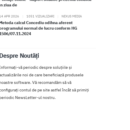
in ziua de
14 APR 2026
|
1051 VIZUALIZARI
|
NEXUS MEDIA
Metoda calcul Concediu odihna aferent
programului normal de lucru conform HG
1506/07.11.2024
Despre Noutăți
Informați-vă periodic despre soluțiile și
actualizările noi de care beneficiază produsele
noastre software. Vă recomandăm să vă
configurați contul de pe site astfel încât să primiți
periodic NewsLetter-ul nostru.