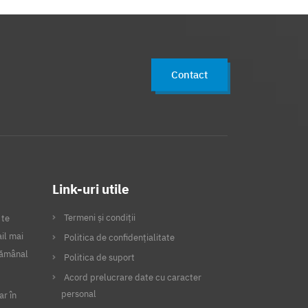
Contact
Link-uri utile
Termeni și condiții
 te
il mai
Politica de confidențialitate
ptămânal
Politica de suport
Acord prelucrare date cu caracter
personal
ar în