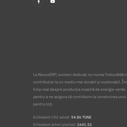
La NexusERP, suntem dedicați nu numai îmbunătățirii
contribuției la un mediu mai durabil și sustenabil. Îm
timp real despre producția noastră de energie verde.
pentru a ne asigura că contribuim la construirea unui 
pentru toți.
Echivalent CO2 salvat:
54.86 TONE
Echivalent arbori plantați:
1641.52