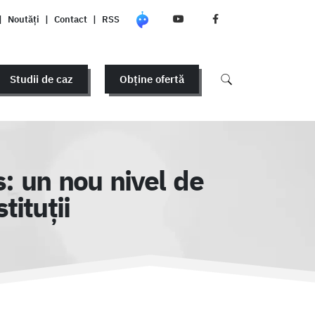
|
Noutăți
|
Contact
|
RSS
Studii de caz
Obține ofertă
s: un nou nivel de
tituții