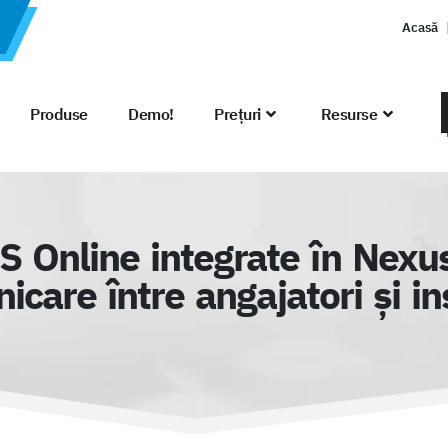
Acasă
Produse
Demo!
Prețuri
Resurse
S Online integrate în Nexu
care între angajatori și ins