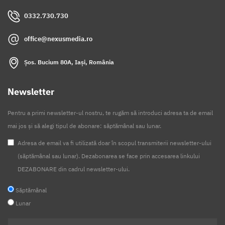
0332.730.730
office@nexusmedia.ro
Șos. Bucium 80A, Iași, România
Newsletter
Pentru a primi newsletter-ul nostru, te rugăm să introduci adresa ta de email
mai jos și să alegi tipul de abonare: săptămânal sau lunar.
Adresa de email va fi utilizată doar în scopul transmiterii newsletter-ului
(săptămânal sau lunar). Dezabonarea se face prin accesarea linkului
DEZABONARE din cadrul newsletter-ului.
Săptămânal
Lunar