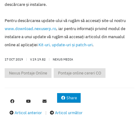
descărcare şi instalare.
Pentru descărcarea update-ului vă rugăm să accesaţi site-ul nostru
www.download.nexuserp.ro
, iar pentru informaţii privind modul de
instalare a unui update vă rugăm să accesaţi articolul din manualul
online al aplicaţiei
Kit-uri, update-uri şi patch-uri
.
17 OCT 2019
|
V.19.19.82
|
NEXUS MEDIA
Nexus Pontaje Online
Pontaje online cereri CO
Share
Articol anterior
|
Articol următor