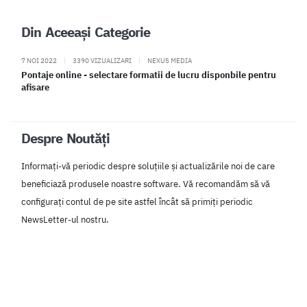
Din Aceeași Categorie
7 NOI 2022
|
3390 VIZUALIZARI
|
NEXUS MEDIA
Pontaje online - selectare formatii de lucru disponbile pentru
afisare
Despre Noutăți
Informați-vă periodic despre soluțiile și actualizările noi de care
beneficiază produsele noastre software. Vă recomandăm să vă
configurați contul de pe site astfel încât să primiți periodic
NewsLetter-ul nostru.