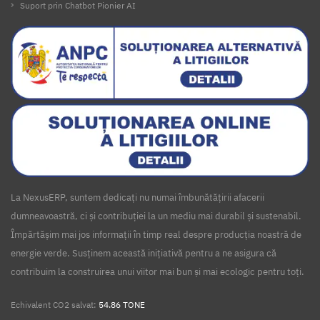
Suport prin Chatbot Pionier AI
La NexusERP, suntem dedicați nu numai îmbunătățirii afacerii
dumneavoastră, ci și contribuției la un mediu mai durabil și sustenabil.
Împărtășim mai jos informații în timp real despre producția noastră de
energie verde. Susținem această inițiativă pentru a ne asigura că
contribuim la construirea unui viitor mai bun și mai ecologic pentru toți.
Echivalent CO2 salvat:
54.86 TONE