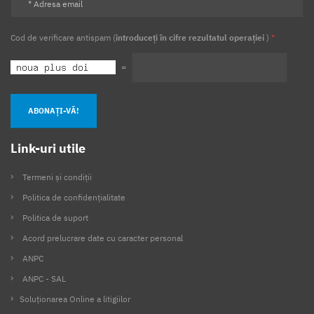
Cod de verificare antispam (
introduceți în cifre rezultatul operației
)
*
=
ABONAȚI-VĂ!
Link-uri utile
Termeni și condiții
Politica de confidențialitate
Politica de suport
Acord prelucrare date cu caracter personal
ANPC
ANPC - SAL
Soluționarea Online a litigiilor